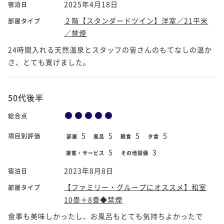
2025年4月18日
宿泊日
２階【スタンダードツイン】洋室／21平米
部屋タイプ
／禁煙
24時間入れる天然温泉とスタッフの皆さんのもてなしの温か
さ、とても寛げました。
50代後半
総合点
5
5
5
5
項目別評価
部屋
風呂
朝食
夕食
5
3
接客・サービス
その他設備
2023年8月8日
宿泊日
【ファミリー・グループにオススメ】和室
部屋タイプ
10畳＋8畳◆禁煙
食事も美味しかったし、お風呂もとても気持ちよかったで