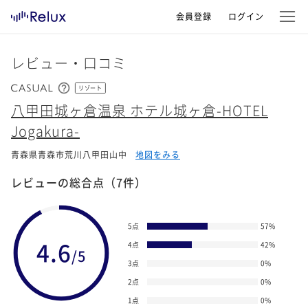
会員登録
ログイン
レビュー・口コミ
リゾート
八甲田城ヶ倉温泉 ホテル城ヶ倉-HOTEL
Jogakura-
青森県青森市荒川八甲田山中
地図をみる
レビューの総合点
（7件）
5点
57
%
4.6
4点
42
%
/5
3点
0
%
2点
0
%
1点
0
%