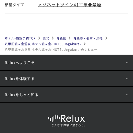
メゾネットツイン41平米◆禁煙
部屋タイプ
ホテル•旅館予約TOP
東北
青森県
青森市・弘前・津軽
八甲田城ヶ倉温泉 ホテル城ヶ倉-HOTEL Jogakura-
八甲田城ヶ倉温泉 ホテル城ヶ倉-HOTEL Jogakura-のレビュー
Reluxへようこそ
Reluxを体験する
Reluxをもっと知る