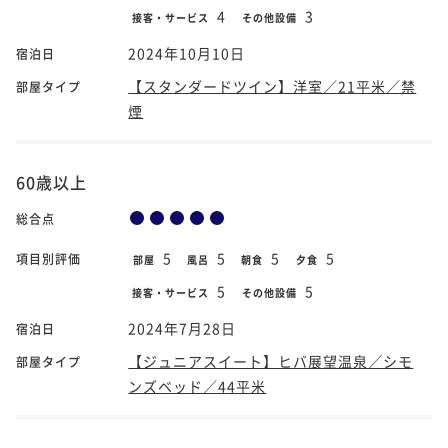
4
3
接客・サービス
その他設備
2024年10月10日
宿泊日
【スタンダードツイン】洋室／21平米／禁
部屋タイプ
煙
60歳以上
総合点
5
5
5
5
項目別評価
部屋
風呂
朝食
夕食
5
5
接客・サービス
その他設備
2024年7月28日
宿泊日
【ジュニアスイート】ヒバ展望温泉／シモ
部屋タイプ
ンズベッド／44平米