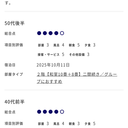
す。
50代後半
総合点
3
4
5
3
項目別評価
部屋
風呂
朝食
夕食
5
3
接客・サービス
その他設備
2025年10月11日
宿泊日
２階【和室10畳＋8畳】二間続き／グルー
部屋タイプ
プにおすすめ
40代前半
総合点
3
4
3
5
項目別評価
部屋
風呂
朝食
夕食