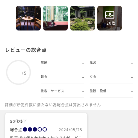
+20枚
レビューの総合点
-
-
部屋
風呂
-
5
/
-
-
朝食
夕食
-
-
接客・サービス
施設・設備
評価が所定件数に満たない為総合点は算出されません
50代後半
総合点
2024/05/25
駐車場は何とかわかったのですが、どこ