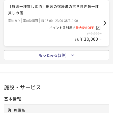
【庭園一棟貸し素泊】田舎の宿場町の古き良き趣一棟
貸しの宿
素泊まり
事前決済可
IN 15:00 - 23:00 OUT11:00
ポイント即利用で
最大5％OFF
¥40,000~
¥ 38,000 ~
2名
もっとみる(3件)
【食事付一棟貸し】地域に根ざしたおもてなし地元仕
出し料理付
夕食付き
事前決済可
IN 15:00 - 22:00 OUT11:00
ポイント即利用で
最大5％OFF
¥52,000~
施設・サービス
¥ 49,400 ~
2名
基本情報
【庭園一棟貸し素泊連泊割】北陸観光の拠点に最適な
施設名