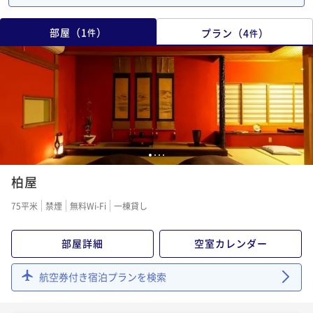
部屋
（
1
）
プラン
（
4
）
件
件
1
2
3
4
柏屋
75平米
禁煙
無料Wi-Fi
一棟貸し
部屋詳細
空室カレンダー
航空券付き宿泊プランを検索