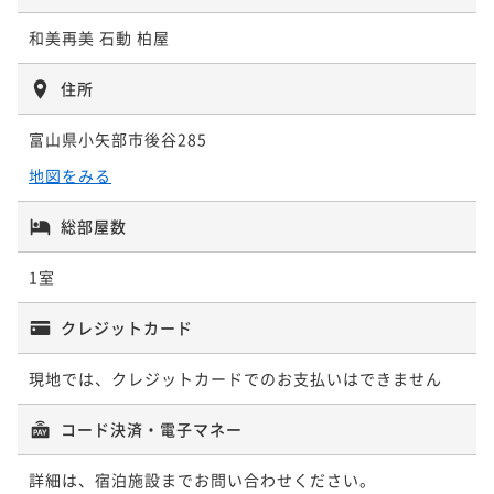
立地！
和美再美 石動 柏屋
素泊まり
事前決済可
IN 15:00 - 24:00 OUT11:00
ポイント即利用で
最大5％OFF
住所
¥70,000~
¥ 66,500 ~
2名
富山県小矢部市後谷285
地図をみる
【富山湾鮨付】海の恵み、職人の技で味わう贅沢
総部屋数
夕食付き
事前決済可
IN 15:00 - 19:00 OUT11:00
ポイント即利用で
最大5％OFF
1室
¥98,000~
¥ 93,100 ~
2名
クレジットカード
現地では、クレジットカードでのお支払いはできません
コード決済・電子マネー
詳細は、宿泊施設までお問い合わせください。