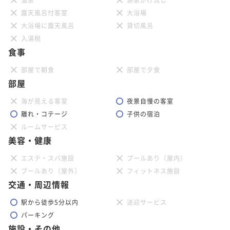
露天風呂付客室
大浴場
大浴場に露天風呂
貸切風呂
入湯税
食事
部屋で朝食
部屋で夕食
部屋
海が見える客室
夜景自慢の客室
離れ・コテージ
子供の宿泊
ルームサービス
美容・健康
エステ・スパ施設
プールあり（屋内）
プールあり（屋外）
フィットネス施設
交通・周辺情報
駅から徒歩5分以内
送迎サービス
パーキング
施設・その他