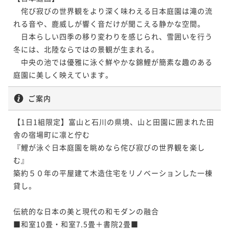
　侘び寂びの世界観をより深く味わえる日本庭園は滝の流
れる音や、鹿威しが響く音だけが聞こえる静かな空間。

　日本らしい四季の移り変わりを感じられ、雪囲いを行う
冬には、北陸ならではの景観が生まれる。

　中央の池では優雅に泳ぐ鮮やかな錦鯉が簡素な趣のある
ご案内
【1日1組限定】富山と石川の県境、山と田園に囲まれた田
舎の宿場町に凛と佇む

『鯉が泳ぐ日本庭園を眺めなら侘び寂びの世界観を楽し
む』

築約５０年の平屋建て木造住宅をリノベーションした一棟
貸し。

伝統的な日本の美と現代の和モダンの融合

■和室10畳・和室7.5畳＋書院2畳■
