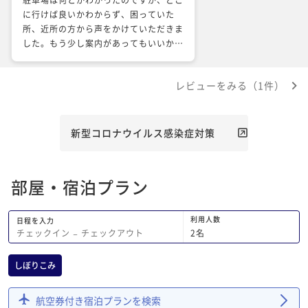
に行けば良いかわからず、困っていた
所、近所の方から声をかけていただきま
した。もう少し案内があってもいいかな
と思いました。鯉の餌やりは凄く楽しめ
ました。 主婦2人で泊まったので、上げ
レビューをみる（1件）
膳据え膳が良かったかな？と思いまし
た。祖母の家に遊びに行った感じがして
懐かしかったですが、普通だなと感じま
した。
新型コロナウイルス感染症対策
部屋・宿泊プラン
利用人数
日程を入力
2
名
チェックイン
−
チェックアウト
しぼりこみ
航空券付き宿泊プランを検索