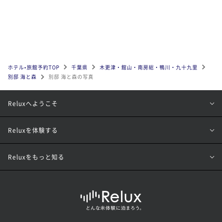
ホテル•旅館予約TOP
千葉県
木更津・館山・南房総・鴨川・九十九里
別邸 海と森
別邸 海と森の写真
Reluxへようこそ
Reluxを体験する
Reluxをもっと知る