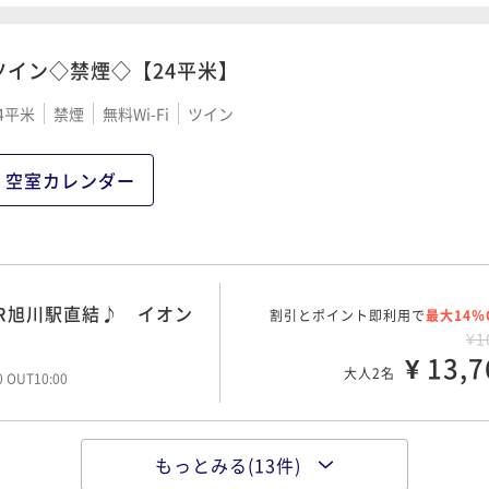
¥ 10,9
大人2名
00 OUT10:00
ツイン◇禁煙◇【24平米】
素泊り） 車高2.2ｍま
ポイント即利用で
最大5％
¥1
 イオンモールの上がホ
4平米
禁煙
無料Wi-Fi
ツイン
ポイント即利用で
¥ 10,1
最大5％
大人2名
00 OUT10:00
¥1
¥ 11,1
大人2名
空室カレンダー
00 OUT10:00
 JR旭川駅直結♪ イオ
ポイント即利用で
最大5％
¥1
 イオンモールの上がホ
ポイント即利用で
¥ 10,3
最大5％
大人2名
00 OUT11:00
¥1
R旭川駅直結♪ イオン
割引とポイント即利用で
¥ 11,3
最大14％
大人2名
00 OUT10:00
¥1
¥ 13,7
大人2名
00 OUT10:00
） イオンモールの上がホ
ポイント即利用で
最大5％
¥1
） イオンモールの上がホ
ポイント即利用で
¥ 12,2
最大5％
大人2名
00 OUT10:00
¥1
もっとみる(13件)
） イオンモールの上がホ
ポイント即利用で
¥ 11,6
最大5％
大人2名