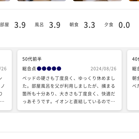
3.9
3.9
3.3
0.0
部屋
風呂
朝食
夕食
50代前半
4
/26
総合点
2024/08/26
総
ン
ベッドの硬さも丁度良く、ゆっくり休めまし
朝
コノ
た。部屋風呂を父が利用しましたが、摑まる
べ
り
箇所も十分あり、大きさも丁度良く、快適だ
た時
っあそうです。イオンと直結しているので、
設け
旭川のお菓子や食べ物など、気軽に買い出し
じら
に行けました。コインランドリーは早めに利
その
用しました。スタッフさんもとても親切で、
タブ
優しく対応してくださいました。ありがとう