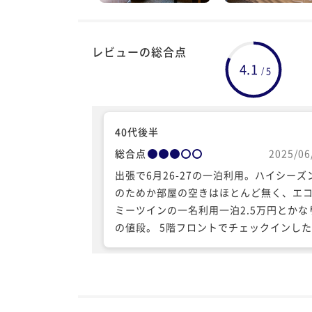
レビューの総合点
4.1
5
/
40代後半
総合点
2025/06
出張で6月26-27の一泊利用。ハイシーズ
のためか部屋の空きはほとんど無く、エ
ミーツインの一名利用一泊2.5万円とかな
の値段。 5階フロントでチェックインし
は対応も良く、ちょっとしたラウンジが
られていたり設備が充実した雰囲気も感
れ高級ホテルの印象だった。 残念ながら
後徐々に印象変化。部屋は綺麗だがバス