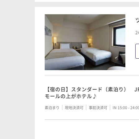
素泊まり
現地決済可
事前決済可
IN 15:00 - 24:
滞在中の出し入れ可能！ 駐車代込々（
でOK！【イオンモール直結駐車場】
75日前までの予約がお得♪（素泊り）
2
テル♪
素泊まり
現地決済可
事前決済可
IN 15:00 - 24:
素泊まり
現地決済可
事前決済可
IN 15:00 - 24:
のんびり11時まで滞在可能（素泊り）
ンモールの上がホテル♪
55日前までの予約がお得♪（素泊り）
テル♪
素泊まり
現地決済可
事前決済可
IN 15:00 - 24:
【宿の日】スタンダード（素泊り） J
モールの上がホテル♪
素泊まり
現地決済可
事前決済可
IN 15:00 - 24:
素泊まり
現地決済可
事前決済可
IN 15:00 - 24:
120日前までの予約がお得♪（朝食付
テル♪（18BF）
120日前までの予約がお得♪（素泊り
テル♪
朝食付き
現地決済可
事前決済可
IN 15:00 - 24:
120日前までの予約がお得♪（素泊り