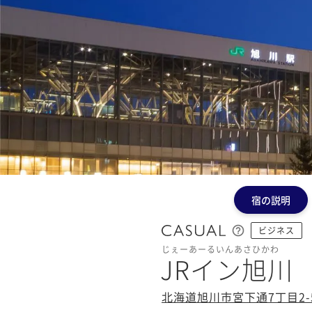
宿の説明
ビジネス
じぇーあーるいんあさひかわ
JRイン旭川
北海道旭川市宮下通7丁目2-