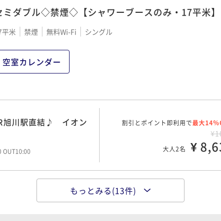
セミダブル◇禁煙◇【シャワーブースのみ・17平米】
7平米
禁煙
無料Wi-Fi
シングル
空室カレンダー
R旭川駅直結♪ イオン
割引とポイント即利用で
最大14％
¥1
¥ 8,6
大人2名
00 OUT10:00
もっとみる(13件)
） イオンモールの上がホ
ポイント即利用で
最大5％
¥
¥ 8,8
大人2名