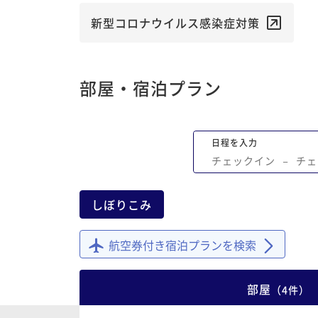
がなく、窓のロールカーテンは厚手のも
一枚でレース無し。 スマホ充電器を借り
新型コロナウイルス感染症対策
ないかフロントへ電話した際は面倒くさ
丸出しの雑な対応。 朝食は4階のファミ
のような場所でバイキング形式。北海道
部屋・宿泊プラン
打ち出したいのかスープカレーはあるが
食含む品数が少なめ、店員もフード補充
われて食券の確認も席案内も説明も無し
日程を入力
もイマイチ。値段は1,800円。値段とのバ
チェックイン
−
チェ
ンスが悪い。残念でした。
しぼりこみ
航空券付き宿泊プランを検索
部屋
（
4
件
）