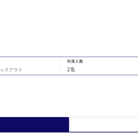
のが
ございました。また、利用させていただきた
られ
いです。
い感
レス
食を
、和
に追
。味
利用人数
ラ
2
名
ックアウト