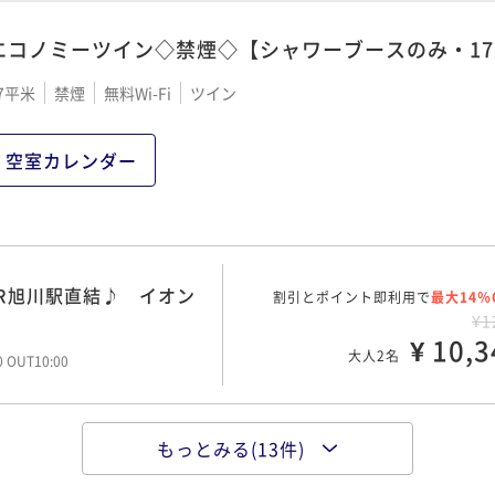
00 OUT10:00
エコノミーツイン◇禁煙◇【シャワーブースのみ・1
 イオンモールの上がホ
7平米
禁煙
無料Wi-Fi
ツイン
ポイント即利用で
最大5％
¥
¥ 9,0
大人2名
空室カレンダー
00 OUT10:00
 イオンモールの上がホ
ポイント即利用で
最大5％
¥
R旭川駅直結♪ イオン
割引とポイント即利用で
¥ 9,2
最大14％
大人2名
00 OUT10:00
¥1
¥ 10,3
大人2名
00 OUT10:00
 イオンモールの上がホ
ポイント即利用で
最大5％
¥
もっとみる(13件)
 イオンモールの上がホ
ポイント即利用で
¥ 9,4
最大5％
大人2名
00 OUT10:00
¥1