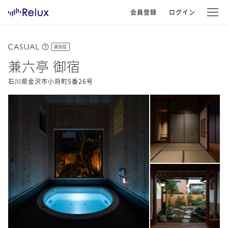
会員登録
ログイン
貸別荘
兼六亭 御宿
石川県金沢市小将町5番26号