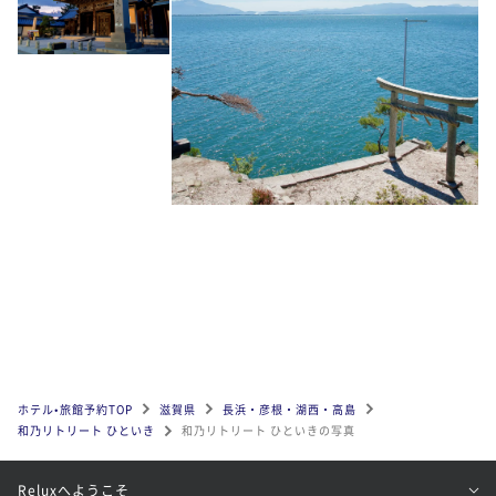
ホテル•旅館予約TOP
滋賀県
長浜・彦根・湖西・高島
和乃リトリート ひといき
和乃リトリート ひといきの写真
Reluxへようこそ