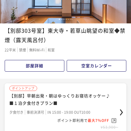
¥ 57,288 ~
¥ 53,196 ~
2名
2名
1
2
3
4
5
6
7
8
ポイントアップ
【別邸303号室】東大寺・若草山眺望の和室◆禁
旬を味わう大和懐石料理
～和鹿彩のReluxプラン～
煙（露天風呂付）
二食付き
事前決済可
IN 15:00 - 19:00 OUT10:00
22平米
禁煙
無料Wi-Fi
和室
ポイント即利用で
最大7％OFF
¥57,200~
部屋詳細
空室カレンダー
¥ 53,196 ~
2名
ポイントアップ
ポイントアップ
【女子会＆女子旅】《スイーツ盛り》×《美食》×
【別邸】早朝出発・朝はゆっくりお寝坊オッケー♪
《シャンパン》で
■１泊夕食付きプラン■
古都nightに乾杯♪
二食付き
事前決済可
IN 15:00 - 19:00 OUT10:00
夕食付き
事前決済可
IN 15:00 - 19:00 OUT10:00
ポイント即利用で
最大7％OFF
ポイント即利用で
最大7％OFF
¥61,600~
¥53,900~