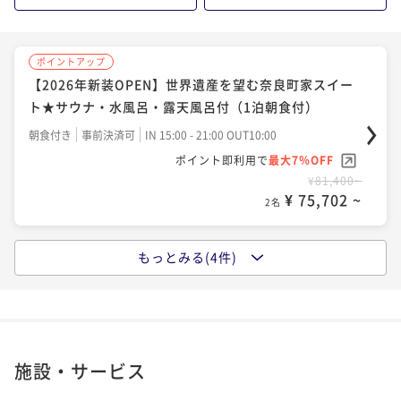
2名
ポイントアップ
ポイントアップ
【女子会＆女子旅】《スイーツ盛り》×《美食》×
【2026年新装OPEN】世界遺産を望む奈良町家スイー
《シャンパン》で
ト★サウナ・水風呂・露天風呂付（1泊朝食付）
古都nightに乾杯♪
二食付き
事前決済可
IN 15:00 - 19:00 OUT10:00
朝食付き
事前決済可
IN 15:00 - 21:00 OUT10:00
ポイント即利用で
最大7％OFF
ポイント即利用で
最大7％OFF
¥61,600~
¥81,400~
¥ 57,288 ~
¥ 75,702 ~
2名
2名
もっとみる(4件)
ポイントアップ
ポイントアップ
【日本酒堪能】 日本酒発祥の地「奈良」で旨し地酒に
【別邸】早朝出発・朝はゆっくりお寝坊オッケー♪
酔う
■１泊夕食付きプラン■
利き酒セット付きプラン
二食付き
事前決済可
IN 15:00 - 19:00 OUT10:00
夕食付き
事前決済可
IN 15:00 - 19:00 OUT10:00
ポイント即利用で
最大7％OFF
ポイント即利用で
最大7％OFF
施設・サービス
¥63,800~
¥94,600~
¥ 59,334 ~
¥ 87,978 ~
2名
2名