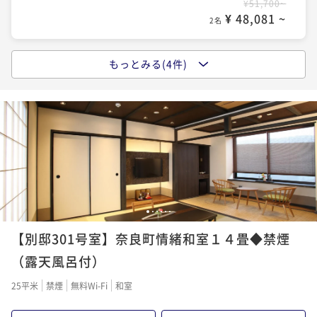
¥51,700~
¥ 48,081 ~
2名
もっとみる(4件)
ポイントアップ
【量より質】女性やシニアの方にもおススメ★
ボリューム控えめ厳選コース★全10品
二食付き
事前決済可
IN 15:00 - 19:00 OUT10:00
ポイント即利用で
最大7％OFF
¥55,000~
¥ 51,150 ~
2名
1
2
3
4
5
6
ポイントアップ
【別邸301号室】奈良町情緒和室１４畳◆禁煙
旬を味わう大和懐石料理
～和鹿彩のReluxプラン～
（露天風呂付）
二食付き
事前決済可
IN 15:00 - 19:00 OUT10:00
25平米
禁煙
無料Wi-Fi
和室
ポイント即利用で
最大7％OFF
¥55,000~