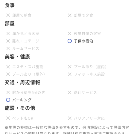
食事
部屋で朝食
部屋で夕食
部屋
海が見える客室
夜景自慢の客室
離れ・コテージ
子供の宿泊
ルームサービス
美容・健康
エステ・スパ施設
プールあり（屋内）
プールあり（屋外）
フィットネス施設
交通・周辺情報
駅から徒歩5分以内
送迎サービス
パーキング
施設・その他
ペットもOK
バリアフリー対応
※施設の特徴は一般的な設備を表すもので、宿泊施設によって設備内容
やサービスの範囲は異なります。詳細は宿泊施設へ直接ご確認のうえ、