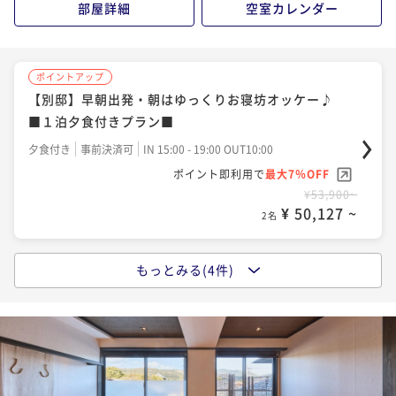
部屋詳細
空室カレンダー
¥ 51,150 ~
2名
ポイントアップ
ポイントアップ
【女子会＆女子旅】《スイーツ盛り》×《美食》×
【別邸】早朝出発・朝はゆっくりお寝坊オッケー♪
《シャンパン》で
■１泊夕食付きプラン■
古都nightに乾杯♪
二食付き
事前決済可
IN 15:00 - 19:00 OUT10:00
夕食付き
事前決済可
IN 15:00 - 19:00 OUT10:00
ポイント即利用で
最大7％OFF
ポイント即利用で
最大7％OFF
¥59,400~
¥53,900~
¥ 55,242 ~
¥ 50,127 ~
2名
2名
もっとみる(4件)
ポイントアップ
ポイントアップ
【日本酒堪能】 日本酒発祥の地「奈良」で旨し地酒に
【量より質】女性やシニアの方にもおススメ★
酔う
ボリューム控えめ厳選コース★全10品
利き酒セット付きプラン
二食付き
事前決済可
IN 15:00 - 19:00 OUT10:00
二食付き
事前決済可
IN 15:00 - 19:00 OUT10:00
ポイント即利用で
最大7％OFF
ポイント即利用で
最大7％OFF
¥61,600~
¥57,200~