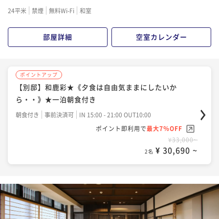
24平米
禁煙
無料Wi-Fi
和室
部屋詳細
空室カレンダー
ポイントアップ
【別邸】和鹿彩★《夕食は自由気ままにしたいか
ら・・》★一泊朝食付き
朝食付き
事前決済可
IN 15:00 - 21:00 OUT10:00
ポイント即利用で
最大7％OFF
¥33,000~
¥ 30,690 ~
2名