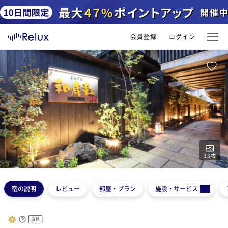
会員登録
ログイン
33
枚
1
2
3
4
5
宿の説明
レビュー
部屋・プラン
施設・サービス
旅館