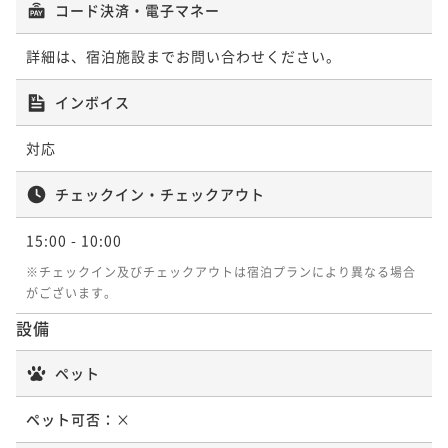
コード決済・電子マネー
ポイントアップ
詳細は、宿泊施設までお問い合わせください。
【女子会＆女子旅】《スイーツ盛り》×《美食》×
インボイス
《シャンパン》で
古都nightに乾杯♪
二食付き
事前決済可
IN 15:00 - 19:00 OUT10:00
対応
ポイント即利用で
最大7％OFF
¥103,400~
チェックイン・チェックアウト
¥ 96,162 ~
2名
15:00
- 10:00
※チェックイン及びチェックアウトは宿泊プランにより異なる場合
がございます。
設備
ペット
ペット可否：
×