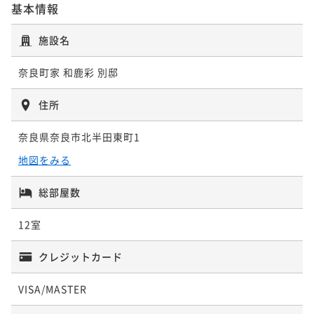
基本情報
施設名
ポイントアップ
ポイントアップ
【ご祝宴】 還暦、古希、喜寿、米寿などのお祝いに☆
【量より質】女性やシニアの方にもおススメ★
奈良町家 和鹿彩 別邸
鯛やお祝い膳など３大特典付
ボリューム控えめ厳選コース★全10品
二食付き
事前決済可
IN 15:00 - 19:00 OUT10:00
二食付き
事前決済可
IN 15:00 - 19:00 OUT10:00
住所
ポイント即利用で
最大7％OFF
ポイント即利用で
最大7％OFF
¥63,800~
奈良県奈良市北半田東町1
¥99,000~
¥ 59,334 ~
¥ 92,070 ~
2名
2名
地図をみる
総部屋数
ポイントアップ
【2026年新装OPEN】世界遺産を望む奈良町家スイー
12室
ト★サウナ・水風呂・露天風呂付（1泊2食）
二食付き
事前決済可
IN 15:00 - 19:00 OUT10:00
クレジットカード
ポイント即利用で
最大7％OFF
VISA/MASTER
¥99,000~
¥ 92,070 ~
2名