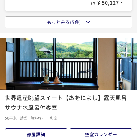
¥ 57,288 ~
¥ 50,127 ~
2名
2名
もっとみる(5件)
ポイントアップ
ポイントアップ
【ご祝宴】 還暦、古希、喜寿、米寿などのお祝いに☆
【量より質】女性やシニアの方にもおススメ★
鯛やお祝い膳など３大特典付
ボリューム控えめ厳選コース★全10品
二食付き
事前決済可
IN 15:00 - 19:00 OUT10:00
二食付き
事前決済可
IN 15:00 - 19:00 OUT10:00
ポイント即利用で
最大7％OFF
ポイント即利用で
最大7％OFF
¥63,800~
¥57,200~
¥ 59,334 ~
¥ 53,196 ~
2名
2名
1
2
3
4
5
6
7
ポイントアップ
世界遺産眺望スイート【あをによし】露天風呂
旬を味わう大和懐石料理
～和鹿彩のReluxプラン～
サウナ水風呂付客室
二食付き
事前決済可
IN 15:00 - 19:00 OUT10:00
50平米
禁煙
無料Wi-Fi
和室
ポイント即利用で
最大7％OFF
¥57,200~
部屋詳細
空室カレンダー
¥ 53,196 ~