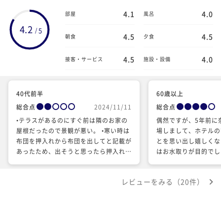
4.1
4.0
部屋
風呂
4.2
5
/
4.5
4.5
朝食
夕食
4.5
4.0
接客・サービス
施設・設備
40代前半
60歳以上
総合点
2024/11/11
総合点
•テラスがあるのにすぐ前は隣のお家の
偶然ですが、5年前に
屋根だったので景観が悪い。 •寒い時は
場しまして、ホテルの
布団を押入れから布団を出してと記載が
とを思い出し嬉しくな
あったため、出そうと思ったら押入れ自
はお水取りが目的でし
体がなかった。スタッフの方に持ってき
と思いました。次回は
てもらったが、会いたくなかった。 •別
と思います。
レビューをみる（20件）
館の大浴場の中の換気扇がききすぎてい
るのか、とても寒かった。 •浴槽が浅過
ぎると感じた。 •部屋の脱衣所が狭過ぎ
る。 •料理は美味しかったが、松茸ご飯