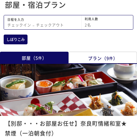
部屋・宿泊プラン
と赤出汁は合わないと思う。 この値段
でこのサービスは正直不満。
利用人数
日程を入力
2
名
チェックイン
−
チェックアウト
しぼりこみ
部屋
（
5
）
プラン
（
9
）
件
件
1
2
3
4
【別邸・・・お部屋お任せ】奈良町情緒和室★
禁煙（一泊朝食付）