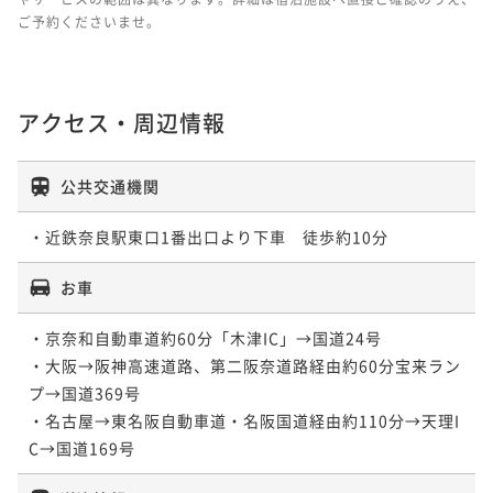
ご予約くださいませ。
アクセス・周辺情報
公共交通機関
・近鉄奈良駅東口1番出口より下車　徒歩約10分
お車
・京奈和自動車道約60分「木津IC」→国道24号

・大阪→阪神高速道路、第二阪奈道路経由約60分宝来ラン
プ→国道369号

・名古屋→東名阪自動車道・名阪国道経由約110分→天理I
C→国道169号