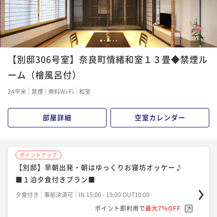
1
2
3
4
5
6
【別邸306号室】奈良町情緒和室１３畳◆禁煙ル
ーム（檜風呂付）
24平米
禁煙
無料Wi-Fi
和室
部屋詳細
空室カレンダー
ポイントアップ
【別邸】早朝出発・朝はゆっくりお寝坊オッケー♪
■１泊夕食付きプラン■
夕食付き
事前決済可
IN 15:00 - 19:00 OUT10:00
ポイント即利用で
最大7％OFF