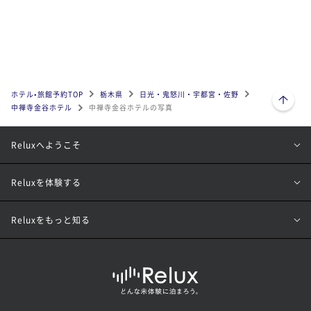
ページトップへ
ホテル•旅館予約TOP
栃木県
日光・鬼怒川・宇都宮・佐野
中禅寺金谷ホテル
中禅寺金谷ホテルの写真
Reluxへようこそ
Reluxを体験する
Reluxをもっと知る