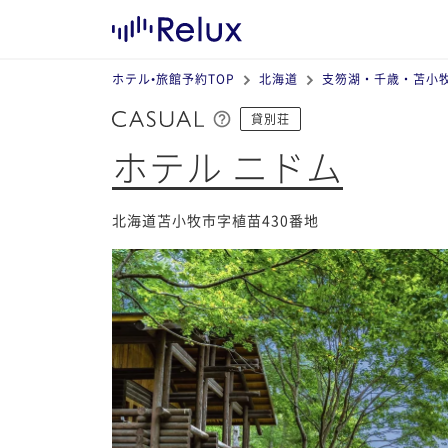
ホテル•旅館予約TOP
北海道
支笏湖・千歳・苫小
貸別荘
ホテル ニドム
北海道苫小牧市字植苗430番地