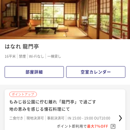
1
2
はなれ 龍門亭
16平米
禁煙
Wi-Fiなし
一棟貸し
部屋詳細
空室カレンダー
ポイントアップ
もみじ谷公園に佇む離れ「龍門亭」で過ごす
地の恵みを感じる懐石料理にて
二食付き
現地決済可
事前決済可
IN 15:00 - 19:00 OUT10:00
ポイント即利用で
最大7％OFF