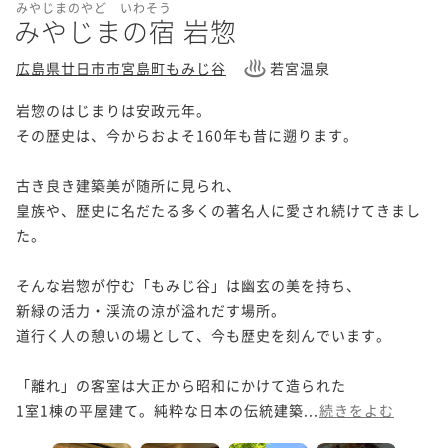
みやじまのやど いわそう
みやじまの宿 岩惣
広島県廿日市市宮島町もみじ谷
若宮温泉
岩惣のはじまりは安政元年。

その歴史は、今からおよそ160年も昔に遡ります。

古き良き建築美が随所に見られ、

皇族や、歴史に名だたる多くの著名人に愛され続けてきまし
た。

そんな岩惣が佇む「もみじ谷」は幽玄の美を持ち、

新緑の活力・渓流の涼が溢れだす場所。

道行く人の憩いの場として、今も歴史を刻んでいます。

「離れ」の客室は大正から昭和にかけて造られた

1室1棟の平屋建て。純粋な日本の伝統建築...
続きをよむ