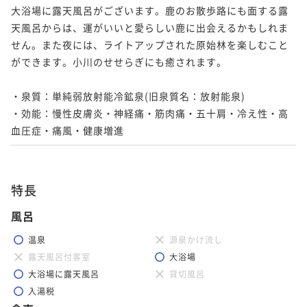
大浴場に露天風呂がございます。鹿のお散歩路にも面する露
天風呂からは、運がいいと愛らしい鹿に出会えるかもしれま
せん。また夜には、ライトアップされた原始林を楽しむこと
ができます。小川のせせらぎにも癒されます。

・泉質：単純弱放射能冷鉱泉(旧泉質名：放射能泉)

・効能：慢性皮膚炎・神経痛・筋肉痛・五十肩・冷え性・高
血圧症・痛風・健康増進
特長
風呂
温泉
源泉かけ流し
露天風呂付客室
大浴場
大浴場に露天風呂
貸切風呂
入湯税