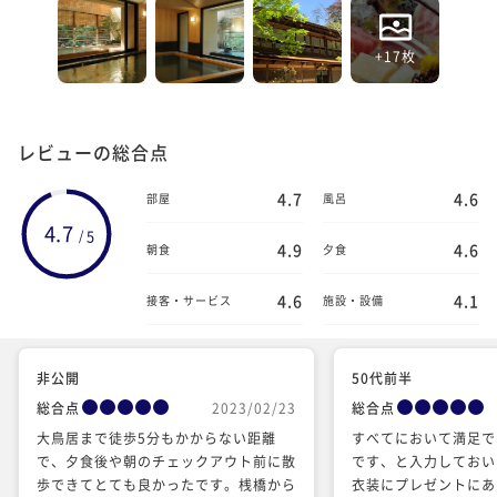
+17枚
レビューの総合点
4.7
4.6
部屋
風呂
4.7
5
/
4.9
4.6
朝食
夕食
4.6
4.1
接客・サービス
施設・設備
非公開
50代前半
総合点
2023/02/23
総合点
大鳥居まで徒歩5分もかからない距離
すべてにおいて満足で
で、夕食後や朝のチェックアウト前に散
です、と入力しておい
歩できてとても良かったです。桟橋から
衣装にプレゼントにあ