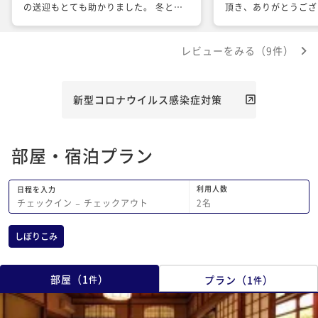
の送迎もとても助かりました。 冬とい
頂き、ありがとうござ
うのもあり、夕食は母屋（本館）から運
んでもらえてたいへん
んでくださるので少し冷めてしまってい
当にありがとうござい
レビューをみる（9件）
ましたが、部屋食で移動の手間もなく、
家族水いらずで楽しい時間を過ごすこと
ができました。 布団敷きにいらしたス
タッフさんが手間取っていらっしゃった
新型コロナウイルス感染症対策
ので、そこだけスムーズにお願いできた
らありがたいです。 新館の大浴場まで
は距離がありましたが、夜は星を見れた
部屋・宿泊プラン
り外の空気を吸いながら心地よい時間で
した。 大幅なリニューアルをすること
なく、長い歴史を感じる佇まいで当時に
利用人数
日程を入力
タイムスリップしたような、非日常の体
2
名
チェックイン
−
チェックアウト
験ができました。 この先家族揃って旅
行に行けることは数えるほどしかないか
しぼりこみ
もしれませんが、楽しい思い出ができ大
満足です。 お世話になりありがとうご
ざいました。
部屋
（
1
）
プラン
（
1
）
件
件