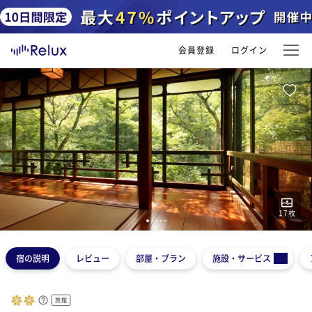
会員登録
ログイン
17
枚
1
2
3
4
5
宿の説明
レビュー
部屋・プラン
施設・サービス
旅館