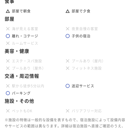
食事
部屋で朝食
部屋で夕食
部屋
海が見える客室
夜景自慢の客室
離れ・コテージ
子供の宿泊
ルームサービス
美容・健康
エステ・スパ施設
プールあり（屋内）
プールあり（屋外）
フィットネス施設
交通・周辺情報
駅から徒歩5分以内
送迎サービス
パーキング
施設・その他
ペットもOK
バリアフリー対応
※施設の特徴は一般的な設備を表すもので、宿泊施設によって設備内容
やサービスの範囲は異なります。詳細は宿泊施設へ直接ご確認のうえ、