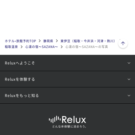
ページトップへ
ホテル•旅館予約TOP
静岡県
東伊豆（稲取・今井浜・河津・熱川）
稲取温泉
心湯の宿〜SAZANA〜
心湯の宿〜SAZANA〜の写真
Reluxへようこそ
Reluxを体験する
Reluxをもっと知る