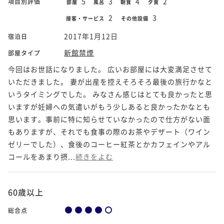
5
3
4
2
項目別評価
部屋
風呂
朝食
夕食
2
3
接客・サービス
その他設備
2017年1月12日
宿泊日
新館禁煙
部屋タイプ
今回はお世話になりました。 広いお部屋には大変満足させて
いただきました。 妻が出産を控えそろそろ最後の旅行かなと
いうタイミングでした。 みなさん感じはとても良かったと思
いますが妊婦への気遣いがもう少しあると良かったかなとも
思います。事前に特に知らせていなかったので仕方がない面
もありますが、それでも食事の際のお茶やデザート（ワイン
ゼリーでした）、食後のコーヒー紅茶とかカフェインやアル
コールをあまり摂...
続きをよむ
60歳以上
総合点