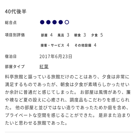
40代後半
総合点
4
3
3
5
項目別評価
部屋
風呂
朝食
夕食
4
4
接客・サービス
その他設備
2017年6月23日
宿泊日
紅葉
部屋タイプ
料亭旅館と謳っている旅館だけのことはあり、夕食は非常に
満足するものであったが、朝食は夕食が素晴らしかったせい
か余計に普通だと感じてしまった。 お部屋は風情があり、簾
や襖など夏の設えに心癒され、調度品もこだわりを感じられ
た。 他の部屋と並びではない造りであったためか庭を含め、
プライベートな空間を感じることができた。 是非また泊まり
たいと思わせる旅館であった。