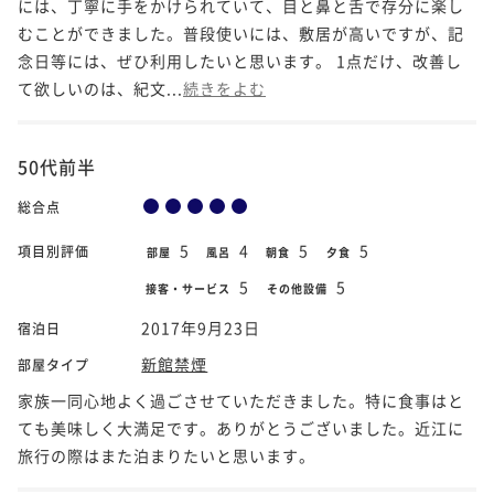
には、丁寧に手をかけられていて、目と鼻と舌で存分に楽し
むことができました。普段使いには、敷居が高いですが、記
念日等には、ぜひ利用したいと思います。 1点だけ、改善し
て欲しいのは、紀文...
続きをよむ
50代前半
総合点
5
4
5
5
項目別評価
部屋
風呂
朝食
夕食
5
5
接客・サービス
その他設備
2017年9月23日
宿泊日
新館禁煙
部屋タイプ
家族一同心地よく過ごさせていただきました。特に食事はと
ても美味しく大満足です。ありがとうございました。近江に
旅行の際はまた泊まりたいと思います。