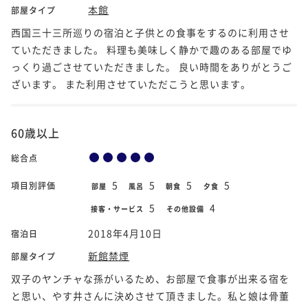
本館
部屋タイプ
西国三十三所巡りの宿泊と子供との食事をするのに利用させ
ていただきました。 料理も美味しく静かで趣のある部屋でゆ
っくり過ごさせていただきました。 良い時間をありがとうご
ざいます。 また利用させていただこうと思います。
60歳以上
総合点
5
5
5
5
項目別評価
部屋
風呂
朝食
夕食
5
4
接客・サービス
その他設備
2018年4月10日
宿泊日
新館禁煙
部屋タイプ
双子のヤンチャな孫がいるため、お部屋で食事が出来る宿を
と思い、やす井さんに決めさせて頂きました。私と娘は骨董