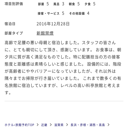
5
3
5
5
項目別評価
部屋
風呂
朝食
夕食
5
4
接客・サービス
その他設備
2016年12月28日
宿泊日
新館禁煙
部屋タイプ
高齢で足腰の悪い母親と宿泊しました。スタッフの皆さん
に、とても親切にして頂き、感謝しています。 お食事は、朝
夕共に質が高く満足なものでした。特に配膳担当の方の接客
態度と距離感は素晴らしいと感じました。 設備的には、階段
が高齢者にややバリアーになっていましたが、それ以外は
隅々までお掃除が行き届いていました。 これまで数多くの有
名旅館に宿泊していますが、レベルの高い料亭旅館と考えま
す。
ホテル•旅館予約TOP
近畿
滋賀県
長浜・彦根・湖西・高島