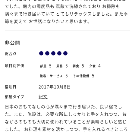
でした。館内の調度品も 素敵で洗練されており お掃除も
隅々まで行き届いていて とてもリラックスしました。また季
節を変えて お世話になりたいと思います。
非公開
総合点
5
5
5
4
項目別評価
部屋
風呂
朝食
夕食
5
5
接客・サービス
その他設備
2017年10月8日
宿泊日
紀文
部屋タイプ
日本のおもてなしの心が隅々まで行き届いた、良い宿でし
た。また、施設は、必要な所にしっかりと手を入れつつ、昔
ながらのものも大切に使われていることが素晴らしいと感じ
ました。 お料理も素材を活かしつつ、手を入れるべきところ