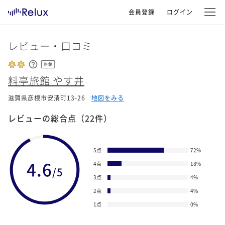
会員登録
ログイン
レビュー・口コミ
旅館
料亭旅館 やす井
滋賀県彦根市安清町13-26
地図をみる
レビューの総合点
（22件）
5点
72
%
4.6
4点
18
%
/5
3点
4
%
2点
4
%
1点
0
%