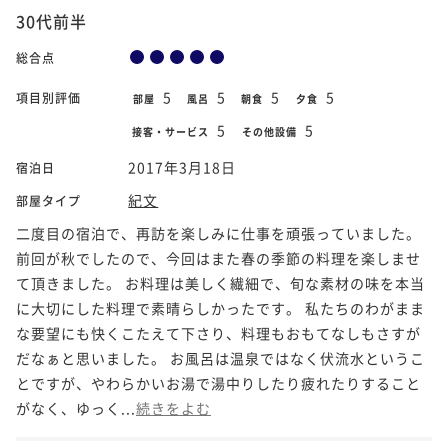
30代前半
総合点
5
5
5
5
項目別評価
部屋
風呂
朝食
夕食
5
5
接客・サービス
その他設備
2017年3月18日
宿泊日
紀文
部屋タイプ
二度目の宿泊で、再訪を楽しみに仕事を頑張っていました。
前回が秋でしたので、今回はまた春の季節の料理を楽しませ
て頂きました。 お料理は美しく繊細で、旬な素材の味を本当
に大切にした料理で素晴らしかったです。 私たちのわがまま
な要望にも快くこたえて下さり、料理もおもてなしもさすが
だなぁと思いました。 お風呂は温泉ではなく伏流水というこ
とですが、やわらかいお湯で湯中りしたり疲れたりすること
がなく、ゆっく...
続きをよむ