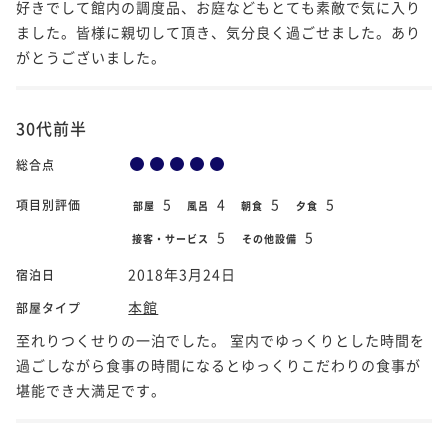
好きでして館内の調度品、お庭などもとても素敵で気に入り
ました。皆様に親切して頂き、気分良く過ごせました。あり
がとうございました。
30代前半
総合点
5
4
5
5
項目別評価
部屋
風呂
朝食
夕食
5
5
接客・サービス
その他設備
2018年3月24日
宿泊日
本館
部屋タイプ
至れりつくせりの一泊でした。 室内でゆっくりとした時間を
過ごしながら食事の時間になるとゆっくりこだわりの食事が
堪能でき大満足です。