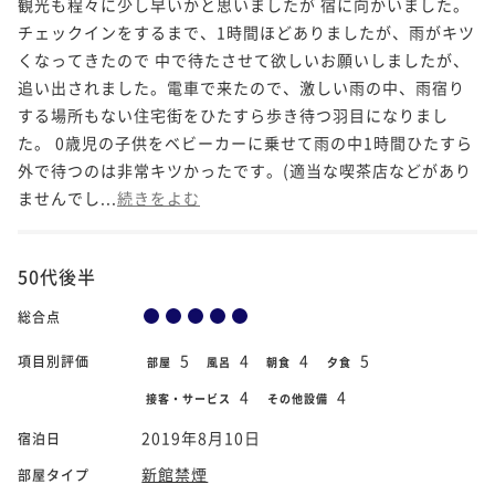
観光も程々に少し早いかと思いましたが 宿に向かいました。
チェックインをするまで、1時間ほどありましたが、雨がキツ
くなってきたので 中で待たさせて欲しいお願いしましたが、
追い出されました。電車で来たので、激しい雨の中、雨宿り
する場所もない住宅街をひたすら歩き待つ羽目になりまし
た。 0歳児の子供をベビーカーに乗せて雨の中1時間ひたすら
外で待つのは非常キツかったです。(適当な喫茶店などがあり
ませんでし...
続きをよむ
50代後半
総合点
5
4
4
5
項目別評価
部屋
風呂
朝食
夕食
4
4
接客・サービス
その他設備
2019年8月10日
宿泊日
新館禁煙
部屋タイプ