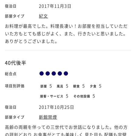
2017年11月3日
宿泊日
紀文
部屋タイプ
お料理が最高でした。料理長凄い！お部屋を担当していただ
いた方もとても感じがよく、また、行きたいと思いました。
ありがとうございました。
40代後半
総合点
5
5
5
5
項目別評価
部屋
風呂
朝食
夕食
5
5
接客・サービス
その他設備
2017年10月25日
宿泊日
新館禁煙
部屋タイプ
高齢の両親を伴っての三世代でお世話になりました。他の方
の評判どおり お食事がとても美味しく 見た目も 配膳も完璧