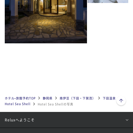
ページトップへ
ホテル•旅館予約TOP
静岡県
南伊豆（下田・下賀茂）
下田温泉
Hotel Sea Shell
Hotel Sea Shellの写真
Reluxへようこそ