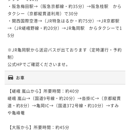
・阪急梅田駅→（阪急京都線・約35分）→阪急桂駅　から
う 季節の特選料理＜9月19日～9月22日＞
タクシー（京都縦貫道利用）で30分

二食付き
事前決済可
IN 15:00 - 18:00 OUT11:00
・関西国際空港→（JR特急はるか・約75分）→JR京都駅
ポイント即利用で
最大5％OFF
→（JR嵯峨野線・約20分）→JR亀岡駅　からタクシーで1
¥132,000~
5分

¥ 125,400 ~
2名
※JR亀岡駅から送迎バスが出ております（定時運行・予約
制）

【SW2026】松茸の炭火焼きや土瓶蒸しなど 贅を尽
公式HPでご確認くださいませ。
くした松茸の特選料理＜9月19日～9月22日＞
二食付き
事前決済可
IN 15:00 - 18:00 OUT11:00
お車
ポイント即利用で
最大5％OFF
¥132,000~
【嵯峨 嵐山から】所要時間：約40分

¥ 125,400 ~
2名
嵯峨 嵐山→（国道9号線・約20分）→沓掛IC→（京都縦貫
道・約8分）→亀岡IC→（国道372号線・約10分）→すみ
や亀峰菴

【SW2026】松茸と丹波牛で秋の滋味を 厳選食材を
使った季節の特選料理＜9月19日～9月22日＞
【大阪から】所要時間：約45分
