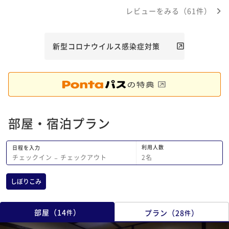
るお宿です。
レビューをみる（61件）
新型コロナウイルス感染症対策
部屋・宿泊プラン
利用人数
日程を入力
2
名
チェックイン
−
チェックアウト
しぼりこみ
部屋
（
14
）
プラン
（
28
）
件
件