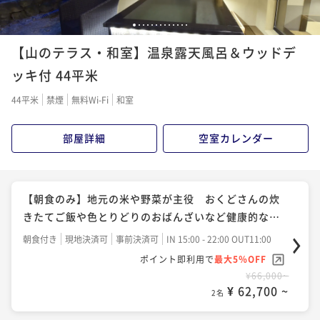
ポイント即利用で
最大5％OFF
二食付き
現地決済可
事前決済可
IN 15:00 - 18:00 OUT11:00
材を使った季節の特選料理＜12月1日～3月31日＞
¥79,200~
【女子旅プラン】チェックアウト12時＆フェイスマス
1
2
3
4
5
6
7
8
9
10
11
12
13
ポイント即利用で
最大5％OFF
¥ 75,240 ~
2名
二食付き
現地決済可
事前決済可
IN 15:00 - 18:00 OUT11:00
クの2大特典付 美人の湯と名高い湯の花温泉を満喫
¥79,200~
【山のテラス・和室】温泉露天風呂＆ウッドデ
ポイント即利用で
最大5％OFF
¥ 75,240 ~
2名
二食付き
現地決済可
事前決済可
IN 15:00 - 19:00 OUT12:00
ッキ付 44平米
¥85,800~
【亀岡牛すき焼きorしゃぶしゃぶ】地元の和牛をお好
ポイント即利用で
最大5％OFF
¥ 81,510 ~
2名
44平米
禁煙
無料Wi-Fi
和室
¥79,200~
きな食べ方で 非日常的空間で四季折々の食材を堪能
【夏の味覚】鱧と鮎で京都の夏の風物詩を堪能 厳選食
¥ 75,240 ~
2名
二食付き
現地決済可
事前決済可
IN 15:00 - 19:00 OUT11:00
材を使った季節の特選料理＜6月1日～8月31日＞
部屋詳細
空室カレンダー
【冬の味覚】丹波地方名物のぼたん鍋を堪能 厳選食
ポイント即利用で
最大5％OFF
二食付き
現地決済可
事前決済可
IN 15:00 - 18:00 OUT11:00
材を使った季節の特選料理＜12月1日～3月31日＞
¥79,200~
【記念日プラン】ケーキor花束でお祝い 夕食は乾杯ス
ポイント即利用で
最大5％OFF
¥ 75,240 ~
2名
二食付き
現地決済可
事前決済可
IN 15:00 - 19:00 OUT11:00
パークリングから始まる京懐石で記憶に残る1日を
¥79,200~
【朝食のみ】地元の米や野菜が主役 おくどさんの炊
ポイント即利用で
最大5％OFF
¥ 75,240 ~
2名
二食付き
現地決済可
事前決済可
IN 15:00 - 19:00 OUT11:00
きたてご飯や色とりどりのおばんざいなど健康的な和
¥85,800~
【夏の味覚】夏の風物詩「鱧」と丹波牛を堪能 厳選食
ポイント即利用で
最大5％OFF
¥ 81,510 ~
朝食
2名
朝食付き
現地決済可
事前決済可
IN 15:00 - 22:00 OUT11:00
¥81,400~
材を使った季節の特選料理＜6月1日～10月31日＞
【冬の味覚】丹波地方名物のぼたん鍋を堪能 厳選食
ポイント即利用で
最大5％OFF
¥ 77,330 ~
2名
二食付き
現地決済可
事前決済可
IN 15:00 - 18:00 OUT11:00
¥66,000~
材を使った季節の特選料理＜12月1日～3月31日＞
【夏の味覚】夏の風物詩「鱧」と丹波牛を堪能 厳選食
¥ 62,700 ~
ポイント即利用で
最大5％OFF
2名
二食付き
現地決済可
事前決済可
IN 15:00 - 19:00 OUT11:00
材を使った季節の特選料理＜6月1日～10月31日＞
¥79,200~
【冬の味覚】丹波地方名物のぼたん鍋を堪能 厳選食
ポイント即利用で
最大5％OFF