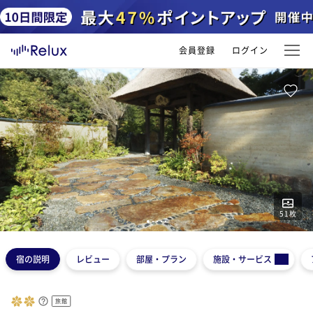
会員登録
ログイン
51
枚
1
2
3
4
5
宿の説明
レビュー
部屋・プラン
施設・サービス
旅館