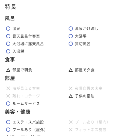
¥ 104,500 ~
2名
特長
風呂
【お盆2026】鮑と丹波牛を一度に愉しむ 厳選食材を
温泉
源泉かけ流し
使った季節の特選料理＜8月7日～8月16日＞
露天風呂付客室
大浴場
二食付き
事前決済可
IN 15:00 - 18:00 OUT11:00
大浴場に露天風呂
貸切風呂
入湯税
ポイント即利用で
最大5％OFF
食事
¥114,400~
¥ 108,680 ~
2名
部屋で朝食
部屋で夕食
部屋
【秋の味覚】松茸の炭火焼きや土瓶蒸しなど 贅を尽
海が見える客室
夜景自慢の客室
くした松茸の特選料理＜9月1日～11月下旬＞
離れ・コテージ
子供の宿泊
ルームサービス
二食付き
現地決済可
事前決済可
IN 15:00 - 18:00 OUT11:00
美容・健康
ポイント即利用で
最大5％OFF
¥114,400~
エステ・スパ施設
プールあり（屋内）
¥ 108,680 ~
2名
プールあり（屋外）
フィットネス施設