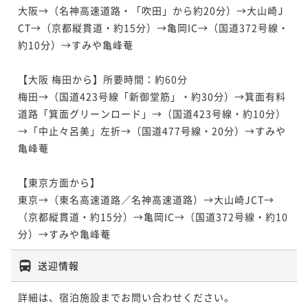
二食付き
事前決済可
IN 15:00 - 18:00 OUT11:00
大阪→（名神高速道路・「吹田」から約20分）→大山崎J
ポイント即利用で
最大5％OFF
CT→（京都縦貫道・約15分）→亀岡IC→（国道372号線・
¥132,000~
約10分）→すみや亀峰菴

¥ 125,400 ~
2名
【大阪 梅田から】所要時間：約60分

梅田→（国道423号線「新御堂筋」・約30分）→箕面有料
道路「箕面グリーンロード」→（国道423号線・約10分）
→「中止々呂美」左折→（国道477号線・20分）→すみや
亀峰菴

【東京方面から】

東京→（東名高速道路／名神高速道路）→大山崎JCT→
（京都縦貫道・約15分）→亀岡IC→（国道372号線・約10
送迎情報
詳細は、宿泊施設までお問い合わせください。