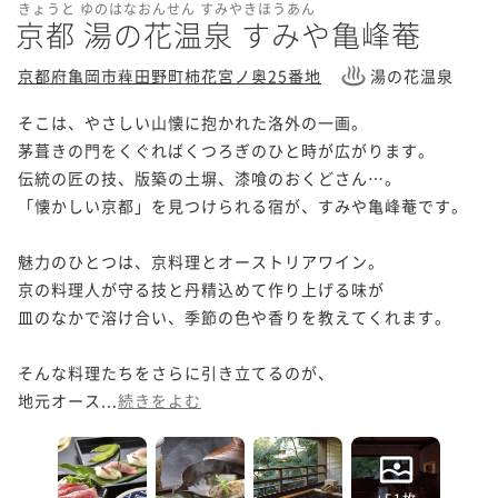
きょうと ゆのはなおんせん すみやきほうあん
京都 湯の花温泉 すみや亀峰菴
京都府亀岡市薭田野町柿花宮ノ奥25番地
湯の花温泉
そこは、やさしい山懐に抱かれた洛外の一画。

茅葺きの門をくぐればくつろぎのひと時が広がります。

伝統の匠の技、版築の土塀、漆喰のおくどさん…。

「懐かしい京都」を見つけられる宿が、すみや亀峰菴です。

魅力のひとつは、京料理とオーストリアワイン。

京の料理人が守る技と丹精込めて作り上げる味が

皿のなかで溶け合い、季節の色や香りを教えてくれます。

そんな料理たちをさらに引き立てるのが、

地元オース...
続きをよむ
+51枚