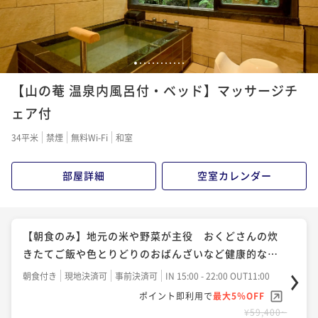
¥ 64,790 ~
2名
【記念日プラン】ケーキor花束でお祝い 夕食は乾杯ス
パークリングから始まる京懐石で記憶に残る1日を
【ダイニング食確約】夕食はおくどさんのあるダイニ
1
2
3
4
5
6
7
8
9
10
11
12
二食付き
現地決済可
事前決済可
IN 15:00 - 19:00 OUT11:00
ングにて 四季折々の京懐石「瑞穂～みずほ～」
【山の菴 温泉内風呂付・ベッド】マッサージチ
ポイント即利用で
最大5％OFF
二食付き
現地決済可
事前決済可
IN 15:00 - 19:00 OUT11:00
ェア付
¥74,800~
ポイント即利用で
最大5％OFF
¥ 71,060 ~
2名
34平米
禁煙
無料Wi-Fi
和室
¥68,200~
¥ 64,790 ~
2名
部屋詳細
空室カレンダー
【SW2026】京の料理人がつくる四季折々の地元食材
を存分に活かした京懐石＜9月19日～9月22日＞
【瑞穂～みずほ～】月替わりの懐石料理を堪能 四季
二食付き
事前決済可
IN 15:00 - 19:00 OUT11:00
折々の地元食材を存分に活かした京懐石を愉しむ
【朝食のみ】地元の米や野菜が主役 おくどさんの炊
ポイント即利用で
最大5％OFF
二食付き
現地決済可
事前決済可
IN 15:00 - 19:00 OUT11:00
きたてご飯や色とりどりのおばんざいなど健康的な和
¥74,800~
ポイント即利用で
最大5％OFF
¥ 71,060 ~
朝食
2名
朝食付き
現地決済可
事前決済可
IN 15:00 - 22:00 OUT11:00
¥68,200~
ポイント即利用で
最大5％OFF
¥ 64,790 ~
2名
¥59,400~