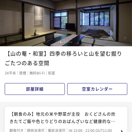
1
2
3
4
5
6
7
【山の菴・和室】四季の移ろいと山を望む掘り
ごたつのある空間
34平米
禁煙
無料Wi-Fi
和室
部屋詳細
空室カレンダー
【朝食のみ】地元の米や野菜が主役 おくどさんの炊
きたてご飯や色とりどりのおばんざいなど健康的な和
朝食
朝食付き
現地決済可
事前決済可
IN 15:00 - 22:00 OUT11:00