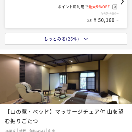
ポイント即利用で
最大5％OFF
¥52,800~
¥ 50,160 ~
2名
もっとみる(26件)
【女子旅プラン】チェックアウト12時＆フェイスマス
クの2大特典付 美人の湯と名高い湯の花温泉を満喫
二食付き
現地決済可
事前決済可
IN 15:00 - 19:00 OUT12:00
ポイント即利用で
最大5％OFF
¥68,200~
¥ 64,790 ~
2名
【ダイニング食確約】夕食はおくどさんのあるダイニ
1
2
3
4
5
6
7
8
ングにて 四季折々の京懐石「瑞穂～みずほ～」
【山の菴・ベッド】マッサージチェア付 山を望
二食付き
現地決済可
事前決済可
IN 15:00 - 19:00 OUT11:00
む掘りごたつ
ポイント即利用で
最大5％OFF
34平米
禁煙
無料Wi-Fi
和室