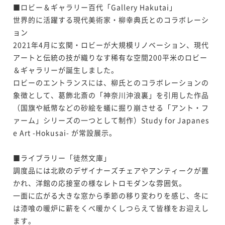
二食付き
事前決済可
IN 15:00 - 18:00 OUT11:00
¥92,400~
材を使った季節の特選料理＜8月7日～8月16日＞
■ロビー＆ギャラリー百代「Gallery Hakutai」

【秋の味覚】松茸の炭火焼きや土瓶蒸しなど 贅を尽
¥ 87,780 ~
ポイント即利用で
最大5％OFF
2名
世界的に活躍する現代美術家・柳幸典氏とのコラボレーシ
二食付き
事前決済可
IN 15:00 - 18:00 OUT11:00
くした松茸の特選料理＜9月1日～11月下旬＞
¥96,800~
【SW2026】京の料理人がつくる四季折々の地元食材
ョン

ポイント即利用で
最大5％OFF
¥ 91,960 ~
2名
二食付き
現地決済可
事前決済可
IN 15:00 - 18:00 OUT11:00
を存分に活かした京懐石＜9月19日～9月22日＞
2021年4月に玄関・ロビーが大規模リノベーション、現代
¥92,400~
【冬の味覚】ふぐ＆ぼたん鍋で冬の滋味を 厳選食材
ポイント即利用で
最大5％OFF
¥ 87,780 ~
アートと伝統の技が織りなす稀有な空間200平米のロビー
2名
二食付き
事前決済可
IN 15:00 - 19:00 OUT11:00
を使った季節の特選料理＜12月1日～3月31日＞
¥107,800~
＆ギャラリーが誕生しました。

【秋の味覚】松茸と丹波牛をすきやきで存分に味わ
ポイント即利用で
最大5％OFF
¥ 102,410 ~
2名
二食付き
現地決済可
事前決済可
IN 15:00 - 18:00 OUT11:00
ロビーのエントランスには、柳氏とのコラボレーションの
¥88,000~
う 季節の特選料理＜9月1日～11月下旬＞
【お盆2026】鱧と鮎で京都の夏の風物詩を 厳選食材
ポイント即利用で
最大5％OFF
象徴として、葛飾北斎の「神奈川沖浪裏」を引用した作品
¥ 83,600 ~
2名
二食付き
現地決済可
事前決済可
IN 15:00 - 18:00 OUT11:00
¥92,400~
を使った季節の特選料理＜8月7日～8月16日＞
（国旗や紙幣などの砂絵を蟻に掘り崩させる「アント・フ
【秋の味覚】松茸と丹波牛で秋の滋味を堪能 厳選食
¥ 87,780 ~
ポイント即利用で
最大5％OFF
2名
ァーム」シリーズの一つとして制作）Study for Japanes
二食付き
事前決済可
IN 15:00 - 18:00 OUT11:00
材を使った季節の特選料理＜9月1日～11月下旬＞
¥101,200~
e Art -Hokusai- が常設展示。

【夏の味覚】鮑と丹波牛を一度に愉しむ 厳選食材を
ポイント即利用で
最大5％OFF
¥ 96,140 ~
2名
二食付き
現地決済可
事前決済可
IN 15:00 - 18:00 OUT11:00
使った季節の特選料理＜5月6日～8月31日＞
¥92,400~
【冬の味覚】ジビエ＆ぼたん鍋で冬の滋味を 厳選食
ポイント即利用で
最大5％OFF
■ライブラリー「徒然文庫」

¥ 87,780 ~
2名
二食付き
現地決済可
事前決済可
IN 15:00 - 18:00 OUT11:00
材を使った季節の特選料理＜12月1日～3月31日＞
¥107,800~
調度品には北欧のデザイナーズチェアやアンティークが置
【秋の味覚】松茸と丹波牛で秋の滋味を堪能 厳選食
ポイント即利用で
最大5％OFF
¥ 102,410 ~
2名
二食付き
現地決済可
事前決済可
IN 15:00 - 18:00 OUT11:00
かれ、洋館の応接室の様なレトロモダンな雰囲気。

¥90,200~
材を使った季節の特選料理＜9月1日～11月下旬＞
一面に広がる大きな窓から季節の移り変わりを感じ、冬に
【お盆2026】鮑と丹波牛を一度に愉しむ 厳選食材を
ポイント即利用で
最大5％OFF
¥ 85,690 ~
2名
二食付き
現地決済可
事前決済可
IN 15:00 - 18:00 OUT11:00
¥92,400~
は漆喰の暖炉に薪をくべ暖かくしつらえて皆様をお迎えし
使った季節の特選料理＜8月7日～8月16日＞
【秋の味覚】松茸と丹波牛をすきやきで存分に味わ
¥ 87,780 ~
ポイント即利用で
最大5％OFF
2名
ます。

二食付き
事前決済可
IN 15:00 - 18:00 OUT11:00