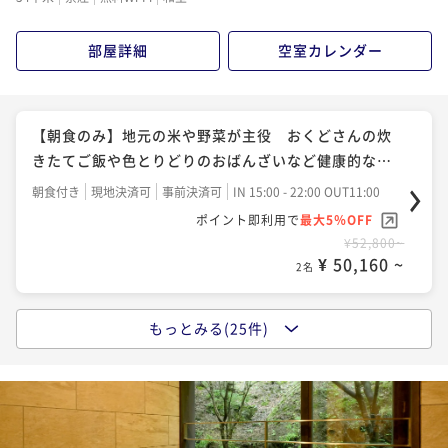
¥68,200~
¥ 64,790 ~
2名
部屋詳細
空室カレンダー
【瑞穂～みずほ～】月替わりの懐石料理を堪能 四季
折々の地元食材を存分に活かした京懐石を愉しむ
【朝食のみ】地元の米や野菜が主役 おくどさんの炊
二食付き
現地決済可
事前決済可
IN 15:00 - 19:00 OUT11:00
きたてご飯や色とりどりのおばんざいなど健康的な和
ポイント即利用で
最大5％OFF
朝食
朝食付き
現地決済可
事前決済可
IN 15:00 - 22:00 OUT11:00
¥68,200~
ポイント即利用で
最大5％OFF
¥ 64,790 ~
2名
¥52,800~
¥ 50,160 ~
2名
【お部屋食確約】夕食はゆったりお部屋にて 四季折々
の地元食材を活かした京懐石「瑞穂～みずほ～」
もっとみる(25件)
【女子旅プラン】チェックアウト12時＆フェイスマス
二食付き
現地決済可
事前決済可
IN 15:00 - 19:00 OUT11:00
クの2大特典付 美人の湯と名高い湯の花温泉を満喫
ポイント即利用で
最大5％OFF
二食付き
現地決済可
事前決済可
IN 15:00 - 19:00 OUT12:00
¥68,200~
ポイント即利用で
最大5％OFF
¥ 64,790 ~
2名
¥68,200~