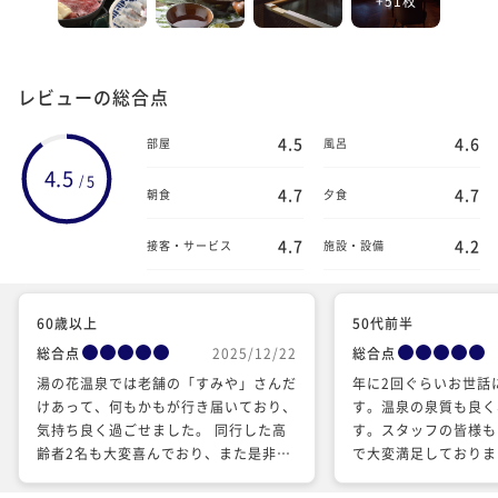
レビューの総合点
4.5
4.6
部屋
風呂
4.5
5
/
4.7
4.7
朝食
夕食
4.7
4.2
接客・サービス
施設・設備
60歳以上
50代前半
総合点
2025/12/22
総合点
湯の花温泉では老舗の「すみや」さんだ
年に2回ぐらいお世話
けあって、何もかもが行き届いており、
す。温泉の泉質も良く
気持ち良く過ごせました。 同行した高
す。スタッフの皆様も
齢者2名も大変喜んでおり、また是非お
で大変満足しておりま
伺いしたいと思っています！
美味しいです。また、