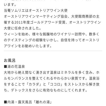
ポイント即利用で
最大5％OFF
います。

二食付き
現地決済可
事前決済可
IN 15:00 - 18:00 OUT11:00
¥121,000~
当菴ソムリエはオーストリアワイン大使

【SW2026】松茸と丹波牛で秋の滋味を 厳選食材を
ポイント即利用で
最大5％OFF
¥ 114,950 ~
2名
オーストリアワインマーケティング協会、大使館商務部の主
¥96,800~
使った季節の特選料理＜9月19日～9月22日＞
催する2011年度ゴールドアワード受賞、オーストリアワイン
¥ 91,960 ~
2名
二食付き
事前決済可
IN 15:00 - 18:00 OUT11:00
大使に任命されました。

【SW2026】松茸と丹波牛で秋の滋味を 厳選食材を
ポイント即利用で
最大5％OFF
ウィーンを始め、様々な銘醸地のワイナリー訪問や、数多く
使った季節の特選料理＜9月19日～9月22日＞
¥107,800~
のテイスティングの経験をいかし、自信を持ってオーストリ
【SW2026】京の料理人がつくる四季折々の地元食材
¥ 102,410 ~
2名
二食付き
事前決済可
IN 15:00 - 18:00 OUT11:00
アワインをお勧めいたします。
を存分に活かした京懐石＜9月19日～9月22日＞
ポイント即利用で
最大5％OFF
二食付き
事前決済可
IN 15:00 - 19:00 OUT11:00
¥121,000~
お風呂
【SW2026】松茸と丹波牛をすきやきで存分に味わ
ポイント即利用で
最大5％OFF
¥ 114,950 ~
2名
■湯の花温泉

¥99,000~
う 季節の特選料理＜9月19日～9月22日＞
¥ 94,050 ~
大地から絶え間なく湧き出す温泉はミネラルを多く含み、ホ
2名
二食付き
事前決済可
IN 15:00 - 18:00 OUT11:00
ルモンバランスを整えてくれるやわらかい泉質です。温泉浴
【SW2026】松茸と丹波牛をすきやきで存分に味わ
ポイント即利用で
最大5％OFF
をすることで「カラダ」と「ココロ」をストレスから解き放
う 季節の特選料理＜9月19日～9月22日＞
¥107,800~
【お盆2026】京の料理人がつくる四季折々の地元食材
ち、デトックスをさらに有効なものにしてくれます。

¥ 102,410 ~
2名
二食付き
事前決済可
IN 15:00 - 18:00 OUT11:00
を存分に活かした京懐石＜8月7日～8月16日＞
ポイント即利用で
最大5％OFF
■内湯・露天風呂「離れの湯」

二食付き
事前決済可
IN 15:00 - 19:00 OUT11:00
¥121,000~