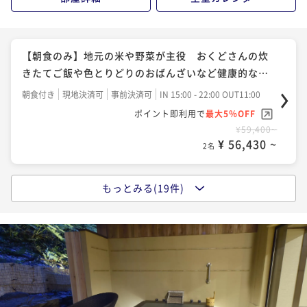
【冬の味覚】ふぐ＆ぼたん鍋で冬の滋味を 厳選食材
二食付き
現地決済可
事前決済可
IN 15:00 - 18:00 OUT11:00
を使った季節の特選料理＜12月1日～3月31日＞
【記念日プラン】ケーキor花束でお祝い 夕食は乾杯ス
ポイント即利用で
最大5％OFF
二食付き
現地決済可
事前決済可
IN 15:00 - 18:00 OUT11:00
パークリングから始まる京懐石で記憶に残る1日を
¥79,200~
【朝食のみ】地元の米や野菜が主役 おくどさんの炊
ポイント即利用で
最大5％OFF
¥ 75,240 ~
2名
二食付き
現地決済可
事前決済可
IN 15:00 - 19:00 OUT11:00
きたてご飯や色とりどりのおばんざいなど健康的な和
¥79,200~
ポイント即利用で
最大5％OFF
¥ 75,240 ~
朝食
2名
朝食付き
現地決済可
事前決済可
IN 15:00 - 22:00 OUT11:00
¥81,400~
【冬の味覚】丹波地方名物のぼたん鍋を堪能 厳選食
ポイント即利用で
最大5％OFF
¥ 77,330 ~
2名
¥59,400~
材を使った季節の特選料理＜12月1日～3月31日＞
【5種のマリアージュ】ソムリエが選んだ上質なオース
¥ 56,430 ~
2名
二食付き
現地決済可
事前決済可
IN 15:00 - 19:00 OUT11:00
トリアワインと四季折々京懐石の饗宴
【亀岡牛すき焼きorしゃぶしゃぶ】地元の和牛をお好
ポイント即利用で
最大5％OFF
二食付き
現地決済可
事前決済可
IN 15:00 - 19:00 OUT11:00
きな食べ方で 非日常的空間で四季折々の食材を堪能
もっとみる(19件)
¥79,200~
【瑞穂～みずほ～】月替わりの懐石料理を堪能 四季
ポイント即利用で
最大5％OFF
¥ 75,240 ~
2名
二食付き
現地決済可
事前決済可
IN 15:00 - 19:00 OUT11:00
折々の地元食材を存分に活かした京懐石を愉しむ
¥79,200~
ポイント即利用で
最大5％OFF
¥ 75,240 ~
2名
二食付き
現地決済可
事前決済可
IN 15:00 - 19:00 OUT11:00
¥85,800~
【5種のマリアージュ】ソムリエが選んだ上質なオース
ポイント即利用で
最大5％OFF
¥ 81,510 ~
2名
¥74,800~
トリアワインと四季折々京懐石の饗宴
【冬の味覚】ジビエ＆ぼたん鍋で冬の滋味を 厳選食
¥ 71,060 ~
2名
二食付き
現地決済可
事前決済可
IN 15:00 - 19:00 OUT11:00
材を使った季節の特選料理＜12月1日～3月31日＞
【冬の味覚】ジビエ＆ぼたん鍋で冬の滋味を 厳選食