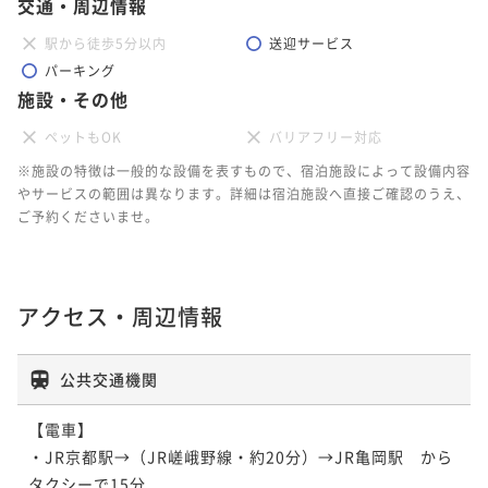
交通・周辺情報
【秋の味覚】松茸と丹波牛で秋の滋味を堪能 厳選食
駅から徒歩5分以内
送迎サービス
材を使った季節の特選料理＜9月1日～11月下旬＞
パーキング
施設・その他
二食付き
現地決済可
事前決済可
IN 15:00 - 18:00 OUT11:00
ポイント即利用で
最大5％OFF
ペットもOK
バリアフリー対応
¥114,400~
※施設の特徴は一般的な設備を表すもので、宿泊施設によって設備内容
¥ 108,680 ~
2名
やサービスの範囲は異なります。詳細は宿泊施設へ直接ご確認のうえ、
ご予約くださいませ。
【秋の味覚】松茸と丹波牛をすきやきで存分に味わ
う 季節の特選料理＜9月1日～11月下旬＞
アクセス・周辺情報
二食付き
現地決済可
事前決済可
IN 15:00 - 18:00 OUT11:00
ポイント即利用で
最大5％OFF
公共交通機関
¥114,400~
¥ 108,680 ~
2名
【電車】

・JR京都駅→（JR嵯峨野線・約20分）→JR亀岡駅　から
タクシーで15分

【SW2026】松茸と丹波牛をすきやきで存分に味わ