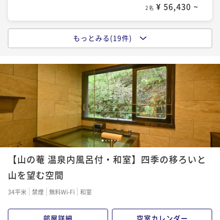
【冬の味覚】ジビエ＆ぼたん鍋で冬の滋味を 厳選食
¥ 56,430 ~
2名
材を使った季節の特選料理＜12月1日～3月31日＞
【記念日プラン】ケーキor花束でお祝い 夕食は乾杯ス
二食付き
現地決済可
事前決済可
IN 15:00 - 18:00 OUT11:00
パークリングから始まる京懐石で記憶に残る1日を
もっとみる(19件)
【瑞穂～みずほ～】月替わりの懐石料理を堪能 四季
ポイント即利用で
最大5％OFF
二食付き
現地決済可
事前決済可
IN 15:00 - 19:00 OUT11:00
折々の地元食材を存分に活かした京懐石を愉しむ
¥79,200~
ポイント即利用で
最大5％OFF
¥ 75,240 ~
2名
二食付き
現地決済可
事前決済可
IN 15:00 - 19:00 OUT11:00
¥74,800~
ポイント即利用で
最大5％OFF
¥ 71,060 ~
2名
¥74,800~
【夏の味覚】鱧と鮎で京都の夏の風物詩を堪能 厳選食
¥ 71,060 ~
2名
材を使った季節の特選料理＜6月1日～8月31日＞
【SW2026】京の料理人がつくる四季折々の地元食材
二食付き
現地決済可
事前決済可
IN 15:00 - 18:00 OUT11:00
を存分に活かした京懐石＜9月19日～9月22日＞
【女子旅プラン】チェックアウト12時＆フェイスマス
1
2
3
4
5
6
ポイント即利用で
最大5％OFF
二食付き
事前決済可
IN 15:00 - 19:00 OUT11:00
クの2大特典付 美人の湯と名高い湯の花温泉を満喫
¥79,200~
【山の菴 温泉内風呂付・和室】四季の移ろいと
ポイント即利用で
最大5％OFF
¥ 75,240 ~
2名
二食付き
現地決済可
事前決済可
IN 15:00 - 19:00 OUT12:00
山を望む空間
¥74,800~
ポイント即利用で
最大5％OFF
¥ 71,060 ~
2名
34平米
禁煙
無料Wi-Fi
和室
¥79,200~
【冬の味覚】ふぐ＆ぼたん鍋で冬の滋味を 厳選食材
¥ 75,240 ~
2名
を使った季節の特選料理＜12月1日～3月31日＞
部屋詳細
空室カレンダー