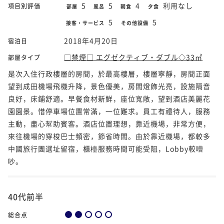
5
5
4
利用なし
項目別評価
部屋
風呂
朝食
夕食
5
5
接客・サービス
その他設備
2018年4月20日
宿泊日
□禁煙□ エグゼクティブ・ダブル◇33㎡
部屋タイプ
是次入住行政樓層的房間，於最高樓層，樓層寧靜，房間正面
望到成田機場飛機升降，景色優美，房間燈飾光亮，設施隔音
良好，床鋪舒適。早餐食材新鮮，座位寬敞，望到酒店美麗花
園園景。惜停車場位置常滿，一位難求。員工有禮待人，服務
主動，盡心幫助賓客。酒店位置理想，靠近機場，非常方便，
來往機場的穿梭巴士頻密，節省時間。由於靠近機場，都較多
中國旅行團選址留宿，櫃檯服務時間可能受阻，Lobby較嘈
吵。
40代前半
総合点