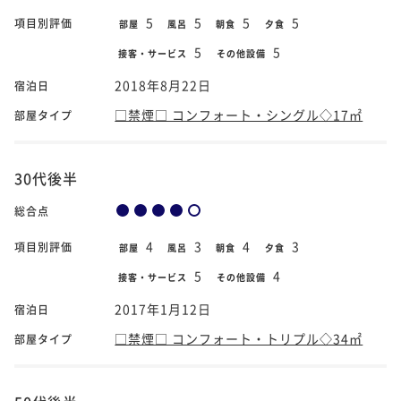
5
5
5
5
項目別評価
部屋
風呂
朝食
夕食
5
5
接客・サービス
その他設備
2018年8月22日
宿泊日
□禁煙□ コンフォート・シングル◇17㎡
部屋タイプ
30代後半
総合点
4
3
4
3
項目別評価
部屋
風呂
朝食
夕食
5
4
接客・サービス
その他設備
2017年1月12日
宿泊日
□禁煙□ コンフォート・トリプル◇34㎡
部屋タイプ