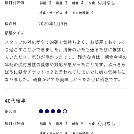
3
3
4
利用なし
項目別評価
部屋
風呂
朝食
夕食
4
4
接客・サービス
その他設備
2020年1月9日
宿泊日
部屋タイプ
スタッフの対応が全て的確で気持ちよく、お部屋でもゆっく
り過ごすことができました。清掃のかたも通るたびに挨拶し
ていただき、気分が良かったです。 残念な点は、朝食会場の
年配の受付男性の愛想や対応が悪かったことです。ぶっきら
ぼうに朝食チケットは？と言われてしまい少し嫌な気持ちに
なりました。 朝食がとても美味しかっただけに残念です。
40代後半
総合点
5
3
5
利用なし
項目別評価
部屋
風呂
朝食
夕食
4
4
接客・サービス
その他設備