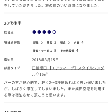
をしていただきました。旅の前のいい時間になりました。
20代後半
総合点
5
3
5
4
項目別評価
部屋
風呂
朝食
夕食
5
4
接客・サービス
その他設備
2018年3月15日
宿泊日
□禁煙□ 【エアウィーヴ】スタイルシング
部屋タイプ
ル◇16㎡
バーの方が良心的で、軽く2〜3杯飲めればと思い伺いました
が、しばらく滞在してしまいました。また成田空港を利用す
る際は宿泊させて頂こうと思います。