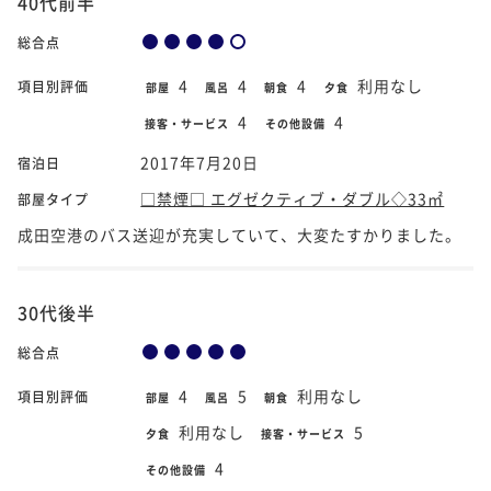
40代前半
総合点
4
4
4
利用なし
項目別評価
部屋
風呂
朝食
夕食
4
4
接客・サービス
その他設備
2017年7月20日
宿泊日
□禁煙□ エグゼクティブ・ダブル◇33㎡
部屋タイプ
成田空港のバス送迎が充実していて、大変たすかりました。
30代後半
総合点
4
5
利用なし
項目別評価
部屋
風呂
朝食
利用なし
5
夕食
接客・サービス
4
その他設備