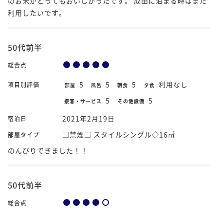
のお米がとってもおいしかったです。 成田に泊まる時はまた
利用したいです。
50代前半
総合点
5
5
5
利用なし
項目別評価
部屋
風呂
朝食
夕食
5
5
接客・サービス
その他設備
2021年2月19日
宿泊日
□禁煙□ スタイルシングル◇16㎡
部屋タイプ
のんびりできました！！
50代前半
総合点