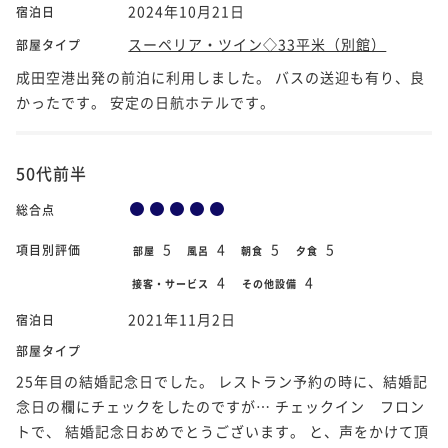
2024年10月21日
宿泊日
スーペリア・ツイン◇33平米（別館）
部屋タイプ
成田空港出発の前泊に利用しました。 バスの送迎も有り、良
かったです。 安定の日航ホテルです。
50代前半
総合点
5
4
5
5
項目別評価
部屋
風呂
朝食
夕食
4
4
接客・サービス
その他設備
2021年11月2日
宿泊日
部屋タイプ
25年目の結婚記念日でした。 レストラン予約の時に、結婚記
念日の欄にチェックをしたのですが… チェックイン フロン
トで、 結婚記念日おめでとうございます。 と、声をかけて頂