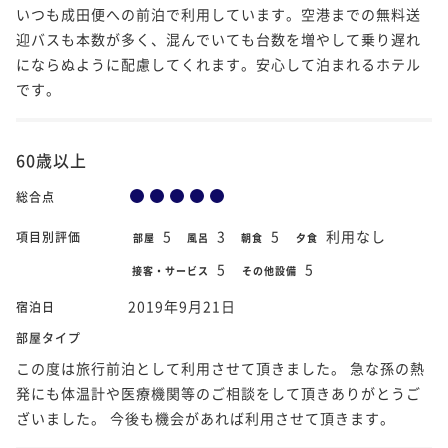
いつも成田便への前泊で利用しています。空港までの無料送
迎バスも本数が多く、混んでいても台数を増やして乗り遅れ
にならぬように配慮してくれます。安心して泊まれるホテル
です。
60歳以上
総合点
5
3
5
利用なし
項目別評価
部屋
風呂
朝食
夕食
5
5
接客・サービス
その他設備
2019年9月21日
宿泊日
部屋タイプ
この度は旅行前泊として利用させて頂きました。 急な孫の熱
発にも体温計や医療機関等のご相談をして頂きありがとうご
ざいました。 今後も機会があれば利用させて頂きます。