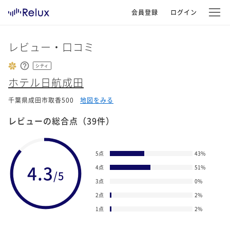
会員登録
ログイン
レビュー・口コミ
シティ
ホテル日航成田
千葉県成田市取香500
地図をみる
レビューの総合点
（39件）
5点
43
%
4.3
4点
51
%
/5
3点
0
%
2点
2
%
1点
2
%