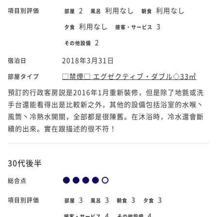
2
利用なし
利用なし
項目別評価
部屋
風呂
朝食
利用なし
3
夕食
接客・サービス
2
その他設備
2018年3月31日
宿泊日
□禁煙□ エグゼクティブ・ダブル◇33㎡
部屋タイプ
預訂的行政客房説是2016年1月重新裝修，但是除了地氈或洗
手台還能看得出是比較新之外，其他的設備包括浴室的水喉丶
風筒丶冷熱水開關，全部都是很陳舊。在沐浴時，冷水還會斷
續的出來。實在跟描述的很不符！
30代後半
総合点
3
3
3
3
項目別評価
部屋
風呂
朝食
夕食
4
4
接客・サービス
その他設備