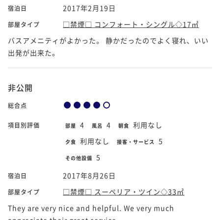
2017年2月19日
宿泊日
□禁煙□ コンフォート・シングル◇17㎡
部屋タイプ
バスアメニティがよかった。 静かだったのでよく寝れ、いい
出発が出来た。
非公開
総合点
4
4
利用なし
項目別評価
部屋
風呂
朝食
利用なし
5
夕食
接客・サービス
5
その他設備
2017年8月26日
宿泊日
□禁煙□ スーペリア・ツイン◇33㎡
部屋タイプ
They are very nice and helpful. We very much
appreciate their great service.