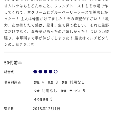
オムレツはもちろんのこと、フレンチトーストもその場で作
ってくれて、生クリームとブルーベーリーソースで美味しか
ったー！ 主人は蜂蜜かけてました！その蜂蜜がすごい！！絵
力、あの搾りたて感は、是非、生で見て欲しい。 それに生野
菜だけでなく、温野菜があったのが嬉しかった！ ついつい欲
張り、中華粥まで手が伸びてしまった！ 最後はマルチビタミ
ンの...
続きをよむ
50代前半
総合点
4
3
利用なし
項目別評価
部屋
風呂
朝食
利用なし
5
夕食
接客・サービス
5
その他設備
2018年12月1日
宿泊日