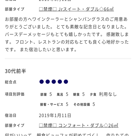
□禁煙□ Jrスイート・ダブル◇66㎡
部屋タイプ
お部屋の方へワインクーラーとシャンパングラスのご用意あ
りがとうございました。 とても素敵な記念日となりました。
バースデーメッセージもとても嬉しかったです。 感謝致しま
す。 フロント、レストランの対応もとても良く心地好かった
です。 また宿泊したいと思います。
30代前半
総合点
5
5
5
利用なし
項目別評価
部屋
風呂
朝食
夕食
5
5
接客・サービス
その他設備
2019年1月11日
宿泊日
□禁煙□ コンフォート・ダブル◇26㎡
部屋タイプ
何がいいって、朝食ビュッフェが初めてづくし。 作りたての