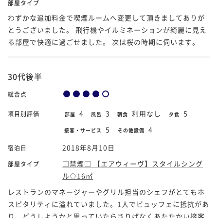
部屋タイプ
わずかな追加料金で喫煙ルームへ変更して頂きましてありが
とうございました。 飛行機やイルミネーションが綺麗に見え
る部屋で快適に過ごせました。 次は桜の時期に伺います。
30代後半
総合点
4
3
利用なし
5
項目別評価
部屋
風呂
朝食
夕食
5
4
接客・サービス
その他設備
2018年8月10日
宿泊日
□禁煙□ 【エアウィーヴ】スタイルシング
部屋タイプ
ル◇16㎡
レストランのマネージャーやグリル担当のシェフがとてもホ
スピタリティに溢れていました。1人でビュッフェに抵抗があ
り、どうしようかと思っていたらさりげなくあたたかい接客