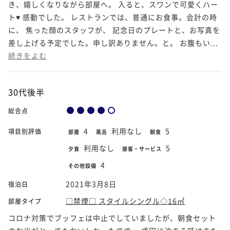
き、嬉しくなりながら部屋へ。 入ると、スワンで可愛くハー
ト♥️ 感動でした。 レストランでは、普通にお食事。会計の時
に、 焦った顔のスタッフが、 記念日のプレートと、お写真を
差し上げる予定でした。申し訳ありません。と。 お腹もい...
続きをよむ
30代後半
総合点
4
利用なし
5
項目別評価
部屋
風呂
朝食
利用なし
5
夕食
接客・サービス
4
その他設備
2021年3月8日
宿泊日
□禁煙□ スタイルシングル◇16㎡
部屋タイプ
コロナ対策でブッフェは中止でしていましたが、朝食セット