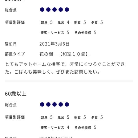
総合点
5
4
5
5
項目別評価
部屋
風呂
朝食
夕食
5
5
接客・サービス
その他設備
2021年3月6日
宿泊日
花の間 【和室１０畳】
部屋タイプ
とてもアットホームな接客で、非常にくつろぐことができ
た。ごはんも美味しく、ぜひまた訪問したい。
60歳以上
総合点
5
5
5
5
項目別評価
部屋
風呂
朝食
夕食
4
5
接客・サービス
その他設備