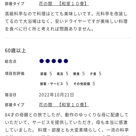
花の間 【和室１０畳】
部屋タイプ
高級料亭なので料理はとても美味しいです。元料亭を改装し
てるので大浴場はなく、安いドライヤーですが美味しい料理
を食べに行く所と考えれば問題ありません。
60歳以上
総合点
5
5
5
5
項目別評価
部屋
風呂
朝食
夕食
5
5
接客・サービス
その他設備
2022年10月21日
宿泊日
花の間 【和室１０畳】
部屋タイプ
84才の母親との旅でしたが、動作のゆっくりな母に配慮して
いただいて、サービスを提供していただき、母も本当に感激
していました。 料理・部屋とも大変素晴らしく、一流の料亭