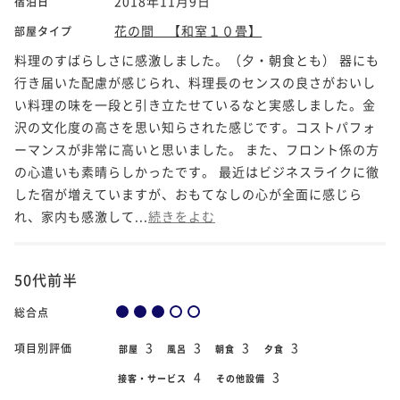
2018年11月9日
宿泊日
花の間 【和室１０畳】
部屋タイプ
料理のすばらしさに感激しました。（夕・朝食とも） 器にも
行き届いた配慮が感じられ、料理長のセンスの良さがおいし
い料理の味を一段と引き立たせているなと実感しました。金
沢の文化度の高さを思い知らされた感じです。コストパフォ
ーマンスが非常に高いと思いました。 また、フロント係の方
の心遣いも素晴らしかったです。 最近はビジネスライクに徹
した宿が増えていますが、おもてなしの心が全面に感じら
れ、家内も感激して...
続きをよむ
50代前半
総合点
3
3
3
3
項目別評価
部屋
風呂
朝食
夕食
4
3
接客・サービス
その他設備