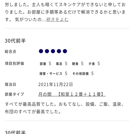
労しました。主人も暗くてスキンケアができないと申してお
りました。お部屋に手鏡等あるだけで解消できるかと思いま
す。 気がついたの...
続きをよむ
30代前半
総合点
5
5
5
5
項目別評価
部屋
風呂
朝食
夕食
5
5
接客・サービス
その他設備
2021年11月22日
宿泊日
月の間 【和室１２畳＋１１畳】
部屋タイプ
すべてが最高品質でした。おもてなし、設備、ご飯、温泉、
布団のすべてが最高でした。
30代前半