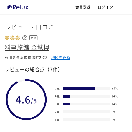
会員登録
ログイン
レビュー・口コミ
旅館
料亭旅館 金城樓
石川県金沢市橋場町2-23
地図をみる
レビューの総合点
（7件）
5点
71
%
4.6
4点
14
%
/5
3点
14
%
2点
0
%
1点
0
%