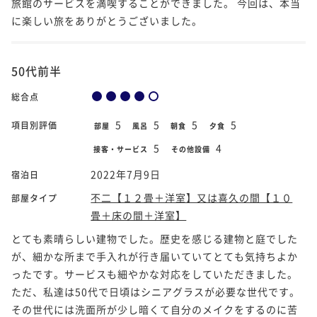
旅館のサービスを満喫することができました。 今回は、本当
に楽しい旅をありがとうございました。
50代前半
総合点
5
5
5
5
項目別評価
部屋
風呂
朝食
夕食
5
4
接客・サービス
その他設備
2022年7月9日
宿泊日
不二【１２畳＋洋室】又は喜久の間【１０
部屋タイプ
畳＋床の間＋洋室】
とても素晴らしい建物でした。歴史を感じる建物と庭でした
が、細かな所まで手入れが行き届いていてとても気持ちよか
ったです。サービスも細やかな対応をしていただきました。
ただ、私達は50代で日頃はシニアグラスが必要な世代です。
その世代には洗面所が少し暗くて自分のメイクをするのに苦