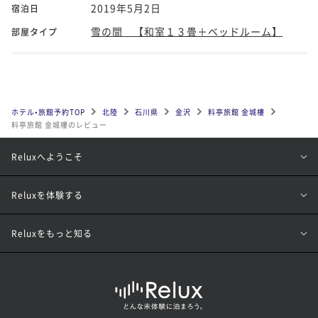
2019年5月2日
宿泊日
雪の間 【和室１３畳＋ベッドルーム】
部屋タイプ
ホテル•旅館予約TOP
北陸
石川県
金沢
料亭旅館 金城樓
料亭旅館 金城樓のレビュー
Reluxへようこそ
Reluxを体験する
Reluxをもっと知る