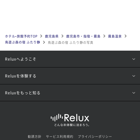
ホテル•旅館予約TOP
鹿児島県
鹿児島市・指宿・霧島
霧島温泉
鳥遊ぶ森の宿 ふたり静
鳥遊ぶ森の宿 ふたり静の写真
Reluxへようこそ
Reluxを体験する
Reluxをもっと知る
勧誘方針
サービス利用規約
プライバシーポリシー