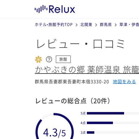
ホテル•旅館予約TOP
北関東
群馬県
草津・伊
レビュー・口コミ
旅館
かやぶきの郷 薬師温泉 旅
群馬県吾妻郡東吾妻町本宿3330-20
地図をみる
レビューの総合点
（20件）
5点
4点
3点