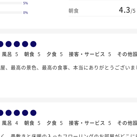
5
%
4.3
朝食
/5
0
%
風呂
5
朝食
5
夕食
5
接客・サービス
5
その他
屋、最高の景色、最高の食事、本当にありがとうございま
風呂
4
朝食
5
夕食
5
接客・サービス
5
その他
高く、畳敷きと床暖の入ったフローリングのお部屋がどこに