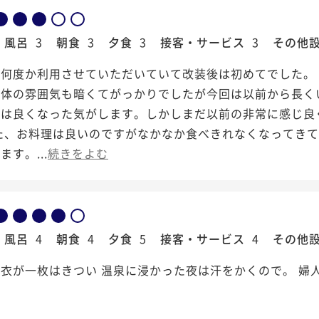
風呂
3
朝食
3
夕食
3
接客・サービス
3
その他
何度か利用させていただいていて改装後は初めてでした。 
全体の雰囲気も暗くてがっかりでしたが今回は以前から長く
しは良くなった気がします。しかしまだ以前の非常に感じ良
また、お料理は良いのですがなかなか食べきれなくなってき
す。...
続きをよむ
風呂
4
朝食
4
夕食
5
接客・サービス
4
その他
衣が一枚はきつい 温泉に浸かった夜は汗をかくので。 婦