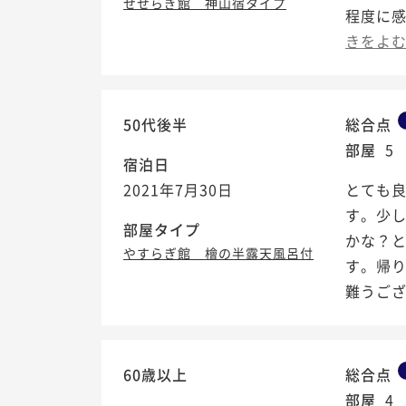
せせらぎ館 神山宿タイプ
程度に感
きをよ
50代後半
総合点
部屋
5
宿泊日
2021年7月30日
とても
す。少
部屋タイプ
かな？
やすらぎ館 檜の半露天風呂付
す。帰
難うござい
60歳以上
総合点
部屋
4