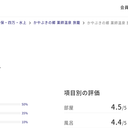
会
香保・四万・水上
かやぶきの郷 薬師温泉 旅籠
かやぶきの郷 薬師温泉
籠
項目別の評価
4.5
50
%
部屋
/5
35
%
4.4
風呂
/5
10
%