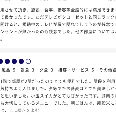
利用させて頂き、施設、食事、接客等全般的には満足できま
くて良かったです。ただテレビがクローゼットと同じラック
せ開けると、視聴中のテレビが扉で隠れてしまうのが残念で
コンセントが無かったのも残念でした。他の部屋については
す。
風呂
5
朝食
3
夕食
3
接客・サービス
5
その他
1階で部屋が2階だったのでとても便利でした。階段を利
、気持ちよく入れました。夕飯でたお蕎麦はとても美味しか
いと思いました。小玉スイカがとても甘かったです。豚肉の
ても大切にしているメニューでした。朝ごはんは、雑穀米に
、こ...
続きをよむ