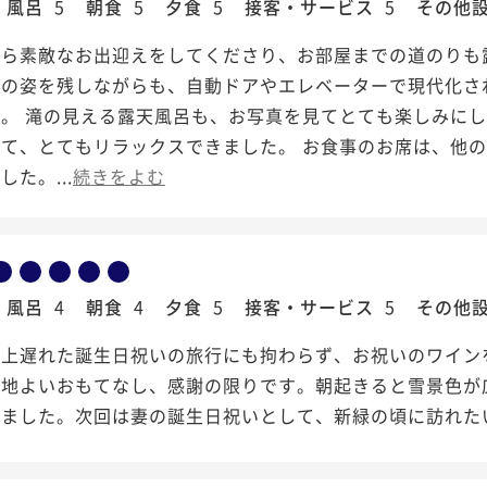
風呂
5
朝食
5
夕食
5
接客・サービス
5
その他
から素敵なお出迎えをしてくださり、お部屋までの道のりも
葺の姿を残しながらも、自動ドアやエレベーターで現代化さ
た。 滝の見える露天風呂も、お写真を見てとても楽しみに
って、とてもリラックスできました。 お食事のお席は、他
た。...
続きをよむ
風呂
4
朝食
4
夕食
5
接客・サービス
5
その他
以上遅れた誕生日祝いの旅行にも拘わらず、お祝いのワイン
心地よいおもてなし、感謝の限りです。朝起きると雪景色が
りました。次回は妻の誕生日祝いとして、新緑の頃に訪れた