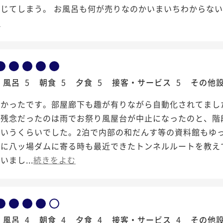
じてしまう。 お風呂も何が売りなのかいまいちわからない。
む
風呂
5
朝食
5
夕食
5
接客・サービス
5
その他
良かったです。部屋廊下も趣が有りながら自動化されてまし
し残念だったのは雨でお祭り風屋台が中止になったのと、階
というくらいでした。2泊で内部の和だんす等の資料館もゆ
りに八ッ場ダムに寄る時も最近できたトンネルルートを教え
まし...
続きをよむ
風呂
4
朝食
4
夕食
4
接客・サービス
4
その他