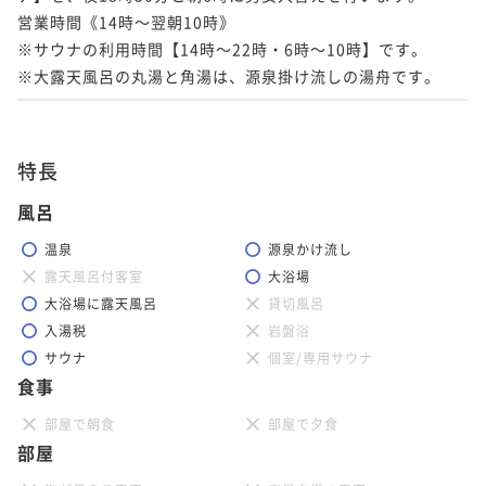
営業時間《14時～翌朝10時》

※サウナの利用時間【14時～22時・6時～10時】です。

※大露天風呂の丸湯と角湯は、源泉掛け流しの湯舟です。
特長
風呂
温泉
源泉かけ流し
露天風呂付客室
大浴場
大浴場に露天風呂
貸切風呂
入湯税
岩盤浴
サウナ
個室/専用サウナ
食事
部屋で朝食
部屋で夕食
部屋