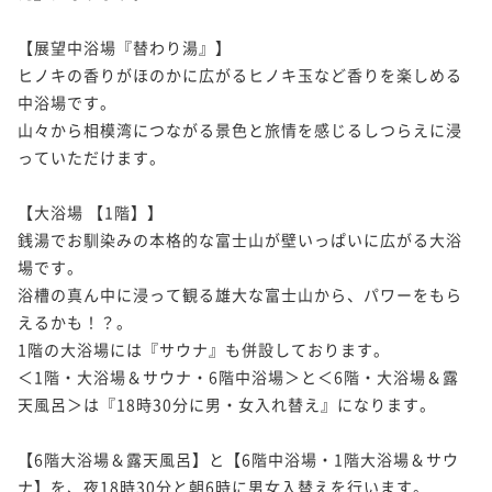
【展望中浴場『替わり湯』】

ヒノキの香りがほのかに広がるヒノキ玉など香りを楽しめる
中浴場です。

山々から相模湾につながる景色と旅情を感じるしつらえに浸
っていただけます。

【大浴場 【1階】】

銭湯でお馴染みの本格的な富士山が壁いっぱいに広がる大浴
場です。

浴槽の真ん中に浸って観る雄大な富士山から、パワーをもら
えるかも！？。

1階の大浴場には『サウナ』も併設しております。

＜1階・大浴場＆サウナ・6階中浴場＞と＜6階・大浴場＆露
天風呂＞は『18時30分に男・女入れ替え』になります。

【6階大浴場＆露天風呂】と【6階中浴場・1階大浴場＆サウ
ナ】を、夜18時30分と朝6時に男女入替えを行います。
