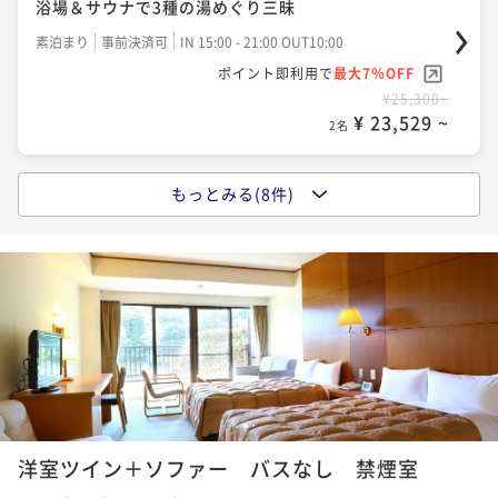
浴場＆サウナで3種の湯めぐり三昧
素泊まり
事前決済可
IN 15:00 - 21:00 OUT10:00
ポイント即利用で
最大7％OFF
¥25,300~
¥ 23,529 ~
2名
もっとみる(8件)
ポイントアップ
【朝食付プラン】自由気ままに湯河原を愉しむ◆お重
の朝食と自家源泉の温泉を満喫
朝食付き
事前決済可
IN 15:00 - 19:00 OUT10:00
ポイント即利用で
最大7％OFF
¥28,600~
¥ 26,598 ~
2名
1
2
ポイントアップ
洋室ツイン＋ソファー バスなし 禁煙室
【早期割60】通常価格より最大15%お得！自家源泉と
四季折々の味覚◆旬の恵みのお重料理とミニブッフェ