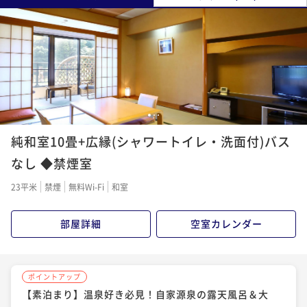
1
2
3
純和室10畳+広縁(シャワートイレ・洗面付)バス
なし ◆禁煙室
23平米
禁煙
無料Wi-Fi
和室
部屋詳細
空室カレンダー
ポイントアップ
【素泊まり】温泉好き必見！自家源泉の露天風呂＆大