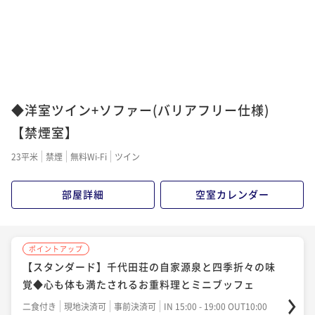
ブッフェ
ポイント即利用で
最大7％OFF
二食付き
現地決済可
事前決済可
IN 15:00 - 20:00 OUT10:00
¥39,600~
ポイント即利用で
最大7％OFF
¥ 36,828 ~
2名
¥31,680~
¥ 29,462 ~
2名
◆洋室ツイン+ソファー(バリアフリー仕様)
ポイントアップ
【禁煙室】
【50歳以上限定】極上の金目鯛煮付けの特典付き！自
家源泉の癒しの湯と季節のお重料理に舌鼓
23平米
禁煙
無料Wi-Fi
ツイン
二食付き
現地決済可
事前決済可
IN 15:00 - 19:00 OUT10:00
ポイント即利用で
最大7％OFF
部屋詳細
空室カレンダー
¥35,200~
¥ 32,736 ~
2名
ポイントアップ
【スタンダード】千代田荘の自家源泉と四季折々の味
ポイントアップ
覚◆心も体も満たされるお重料理とミニブッフェ
【夏季限定】湯上がりにキンキン冷えたラムネ付♪夏
旅応援プラン◆お重料理とミニブッフェ
二食付き
現地決済可
事前決済可
IN 15:00 - 19:00 OUT10:00