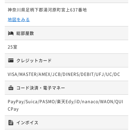
二食付き
現地決済可
事前決済可
IN 14:00 - 19:00 OUT10:00
神奈川県足柄下郡湯河原町宮上637番地
ポイント即利用で
最大7％OFF
¥39,600~
地図をみる
¥ 36,828 ~
2名
総部屋数
25室
クレジットカード
VISA/MASTER/AMEX/JCB/DINERS/DEBIT/UFJ/UC/DC
コード決済・電子マネー
PayPay/Suica/PASMO/楽天Edy/iD/nanaco/WAON/QUI
CPay
インボイス