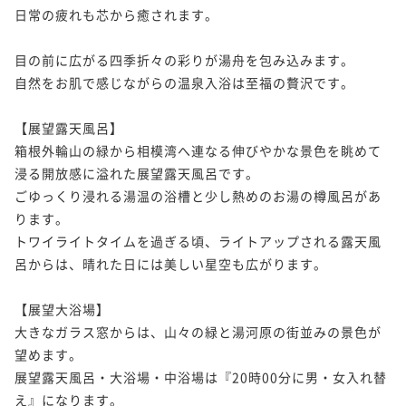
日常の疲れも芯から癒されます。

目の前に広がる四季折々の彩りが湯舟を包み込みます。

自然をお肌で感じながらの温泉入浴は至福の贅沢です。

【展望露天風呂】

箱根外輪山の緑から相模湾へ連なる伸びやかな景色を眺めて
浸る開放感に溢れた展望露天風呂です。

ごゆっくり浸れる湯温の浴槽と少し熱めのお湯の樽風呂があ
ります。

トワイライトタイムを過ぎる頃、ライトアップされる露天風
呂からは、晴れた日には美しい星空も広がります。

【展望大浴場】

大きなガラス窓からは、山々の緑と湯河原の街並みの景色が
望めます。

展望露天風呂・大浴場・中浴場は『20時00分に男・女入れ替
え』になります。
