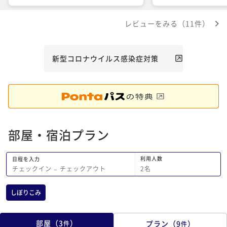
とかいうことはなく、むしろしっかり清
がテーブルに4つ。ス
掃が行き届いていました。 お食事は朝
プ、釜飯 人件費を抑
レビューをみる（11件）
も夜も少量の小鉢がたくさん用意されて
策なのでしょうが、こ
いて楽しいのですが、連れが魚介類アレ
なと…思いました。
ルギーである事を事前にお伝えしていた
ところ、小鉢一つ一つにスキなく細かく
新型コロナウイルス感染症対策
ご対応頂いていたので、ありがたかった
です。 屋上の露天風呂は、遥か上空で
悠々と羽を広げる鳥を見上げながらのん
びりと過ごすことができました。
部屋・宿泊プラン
利用人数
日程を入力
2
名
チェックイン
−
チェックアウト
しぼりこみ
部屋
（
3
）
プラン
（
9
）
件
件