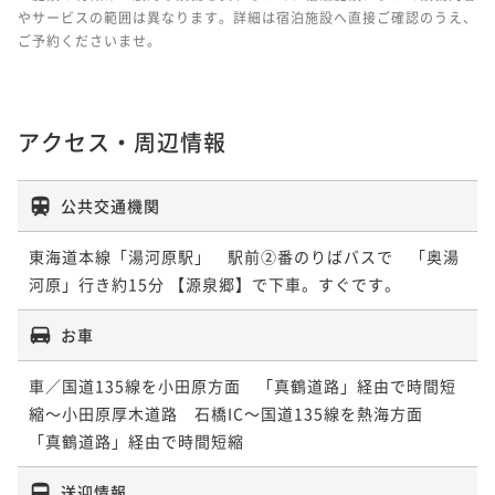
やサービスの範囲は異なります。詳細は宿泊施設へ直接ご確認のうえ、
ご予約くださいませ。
アクセス・周辺情報
公共交通機関
東海道本線「湯河原駅」　駅前②番のりばバスで　「奥湯
河原」行き約15分 【源泉郷】で下車。すぐです。
お車
車／国道135線を小田原方面　「真鶴道路」経由で時間短
縮～小田原厚木道路　石橋IC～国道135線を熱海方面　
「真鶴道路」経由で時間短縮
送迎情報