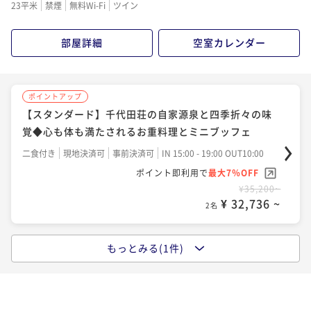
23平米
禁煙
無料Wi-Fi
ツイン
二食付き
現地決済可
事前決済可
IN 15:00 - 20:00 OUT10:00
ポイント即利用で
最大7％OFF
部屋詳細
空室カレンダー
¥29,920~
¥ 27,825 ~
2名
ポイントアップ
【スタンダード】千代田荘の自家源泉と四季折々の味
ポイントアップ
覚◆心も体も満たされるお重料理とミニブッフェ
【スタンダード】千代田荘の自家源泉と四季折々の味
覚◆心も体も満たされるお重料理とミニブッフェ
二食付き
現地決済可
事前決済可
IN 15:00 - 19:00 OUT10:00
ポイント即利用で
最大7％OFF
二食付き
現地決済可
事前決済可
IN 15:00 - 19:00 OUT10:00
¥35,200~
ポイント即利用で
最大17％OFF
¥ 32,736 ~
2名
¥35,200~
¥ 29,216 ~
2名
もっとみる(1件)
ポイントアップ
【海鮮三昧×贅沢膳】新鮮刺身盛り・海老天ぷら・旨
ポイントアップ
みたっぷり海鮮釜めし◆季節の味覚を彩る豪華お膳と
【早期割30】通常価格より最大10%お得！自家源泉と
ミニブッフェ
四季折々の味覚◆心も体も満たされるお重料理とミニ
二食付き
現地決済可
事前決済可
IN 14:00 - 19:00 OUT10:00