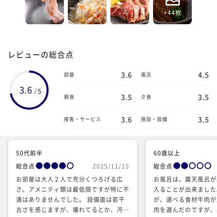
+44枚
レビューの総合点
3.6
4.5
部屋
風呂
3.6
5
/
3.5
3.5
朝食
夕食
3.6
3.5
接客・サービス
施設・設備
50代前半
60歳以上
総合点
2025/11/15
総合点
お部屋は大人２人で充分くつろげる広
お風呂は、露天風呂が
さ。アメニティ類は最低限ですが特に不
入ることが出来ました
満はありませんでした。 設備面は若干
が、選べる食材牛肉が
古さを感じますが、壊れてるとか、汚い
肉を選んだのですが、