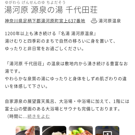
ゆがわら げんせんのゆ ちよだそう
湯河原 源泉の湯 千代田荘
神奈川県足柄下郡湯河原町宮上637番地
湯河原温泉
1200年以上も沸き続ける『名湯 湯河原温泉』

湯けむりと四季彩のまちで自然の移ろいに身を置いて、

ゆったりと非日常をお過ごしください。

「湯河原 千代田荘」の温泉は敷地内から湧き続ける豊富なお
湯です。

やわらかな泉質の湯にゆったりと身体をしずめ肌ざわりの違
いを体感して下さい。

自家源泉の展望露天風呂、大浴場・中浴場に加えて、1階には
富士山の壁画のある大浴場とサウナも完備しております。
（時間に...
続きをよむ