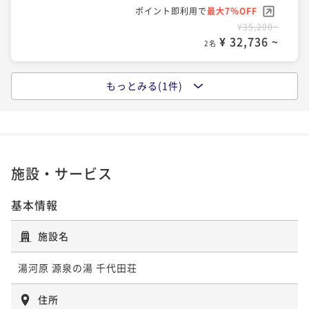
二食付き
現地決済可
事前決済可
IN 15:00 - 19:00 OUT10:00
ポイント即利用で
最大7％OFF
¥35,200~
ポイント即利用で
最大7％OFF
¥ 32,736 ~
2名
¥35,200~
¥ 32,736 ~
2名
もっとみる(1件)
ポイントアップ
【海鮮三昧×贅沢膳】新鮮刺身盛り・海老天ぷら・旨
ポイントアップ
みたっぷり海鮮釜めし◆季節の味覚を彩る豪華お膳と
【夏季限定】プレミアム飲み放題付◆よく冷えた『エ
ミニブッフェ
クストラコールド』ビール＆ワインも楽しめる贅沢プ
二食付き
現地決済可
事前決済可
IN 14:00 - 19:00 OUT10:00
ラン
二食付き
現地決済可
事前決済可
IN 15:00 - 19:00 OUT10:00
ポイント即利用で
最大7％OFF
施設・サービス
¥39,600~
ポイント即利用で
最大7％OFF
¥ 36,828 ~
2名
¥37,400~
基本情報
¥ 34,782 ~
2名
施設名
ポイントアップ
湯河原 源泉の湯 千代田荘
【海鮮三昧×贅沢膳】新鮮刺身盛り・海老天ぷら・旨
みたっぷり海鮮釜めし◆季節の味覚を彩る豪華お膳と
住所
ミニブッフェ