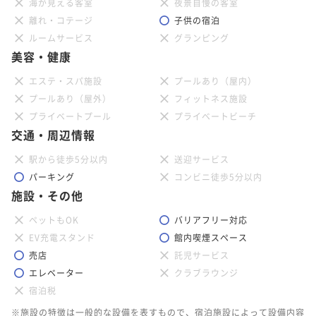
海が見える客室
夜景自慢の客室
離れ・コテージ
子供の宿泊
ルームサービス
グランピング
美容・健康
エステ・スパ施設
プールあり（屋内）
プールあり（屋外）
フィットネス施設
プライベートプール
プライベートビーチ
交通・周辺情報
駅から徒歩5分以内
送迎サービス
パーキング
コンビニ徒歩5分以内
施設・その他
ペットもOK
バリアフリー対応
EV充電スタンド
館内喫煙スペース
売店
託児サービス
エレベーター
クラブラウンジ
宿泊税
※施設の特徴は一般的な設備を表すもので、宿泊施設によって設備内容