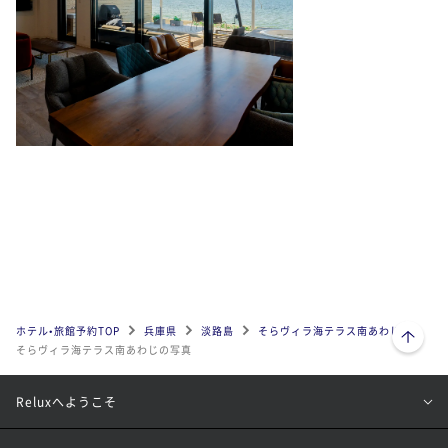
ページトップへ
ホテル•旅館予約TOP
兵庫県
淡路島
そらヴィラ海テラス南あわじ
そらヴィラ海テラス南あわじの写真
Reluxへようこそ