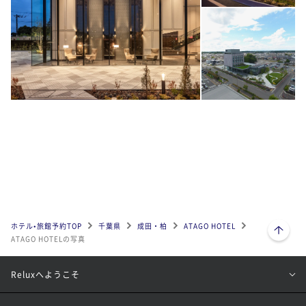
ページトップへ
ホテル•旅館予約TOP
千葉県
成田・柏
ATAGO HOTEL
ATAGO HOTELの写真
Reluxへようこそ