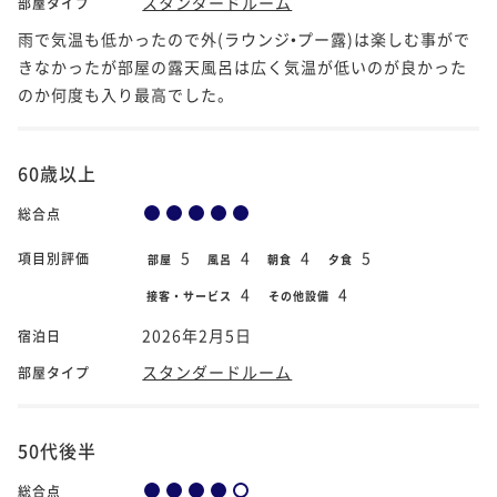
スタンダードルーム
部屋タイプ
雨で気温も低かったので外(ラウンジ•プー露)は楽しむ事がで
きなかったが部屋の露天風呂は広く気温が低いのが良かった
のか何度も入り最高でした。
60歳以上
総合点
5
4
4
5
項目別評価
部屋
風呂
朝食
夕食
4
4
接客・サービス
その他設備
2026年2月5日
宿泊日
スタンダードルーム
部屋タイプ
50代後半
総合点