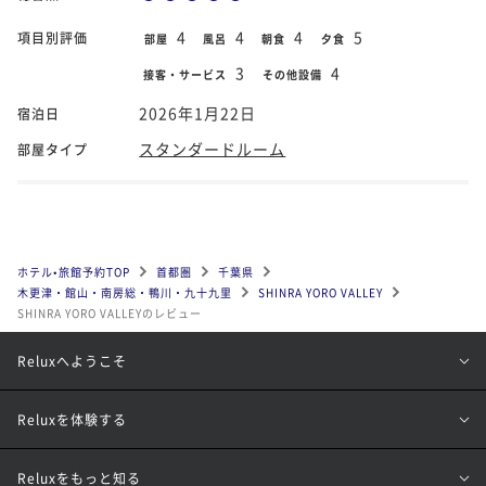
4
4
4
5
項目別評価
部屋
風呂
朝食
夕食
3
4
接客・サービス
その他設備
2026年1月22日
宿泊日
スタンダードルーム
部屋タイプ
ホテル•旅館予約TOP
首都圏
千葉県
木更津・館山・南房総・鴨川・九十九里
SHINRA YORO VALLEY
SHINRA YORO VALLEYのレビュー
Reluxへようこそ
Reluxを体験する
Reluxをもっと知る