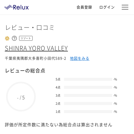
会員登録
ログイン
レビュー・口コミ
リゾート
SHINRA YORO VALLEY
千葉県夷隅郡大多喜町小田代589-2
地図をみる
レビューの総合点
5点
-
%
4点
-
%
3点
-
%
5
/
-
2点
-
%
1点
-
%
評価が所定件数に満たない為総合点は算出されません