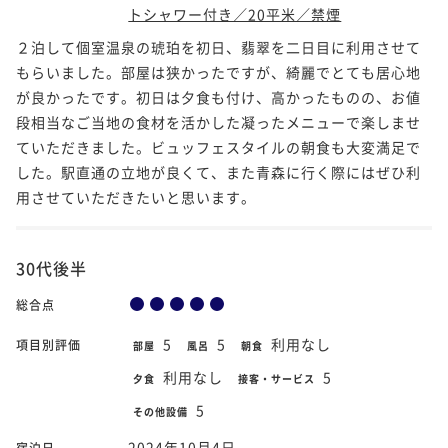
トシャワー付き／20平米／禁煙
２泊して個室温泉の琥珀を初日、翡翠を二日目に利用させて
もらいました。部屋は狭かったですが、綺麗でとても居心地
が良かったです。初日は夕食も付け、高かったものの、お値
段相当なご当地の食材を活かした凝ったメニューで楽しませ
ていただきました。ビュッフェスタイルの朝食も大変満足で
した。駅直通の立地が良くて、また青森に行く際にはぜひ利
用させていただきたいと思います。
30代後半
総合点
5
5
利用なし
項目別評価
部屋
風呂
朝食
利用なし
5
夕食
接客・サービス
5
その他設備
2024年10月4日
宿泊日