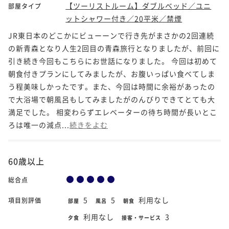
【ツーリストルーム】ダブルベッド／ユニ
部屋タイプ
ットシャワー付き／20平米／禁煙
JR東日本のどこかにビューーンで行き先がまさかの2回連続
の新青森となり人生2回目の青森旅行となりましたが、前回に
引き続き今回もこちらにお世話になりました。 今回は初めて
朝食付きプランにしてみましたが、お腹いっぱい食べてしま
う程美味しかったです。また、今回は時間に余裕があったの
で大浴場で朝風呂もしてみましたがのんびりできてとても大
満足でした。 相変わらずエレベーターの待ち時間が長いとこ
ろは唯一の減点...
続きをよむ
60歳以上
総合点
5
5
利用なし
項目別評価
部屋
風呂
朝食
利用なし
3
夕食
接客・サービス