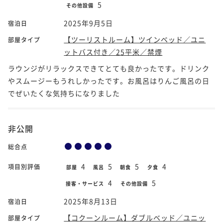
5
その他設備
2025年9月5日
宿泊日
【ツーリストルーム】ツインベッド／ユニ
部屋タイプ
ットバス付き／25平米／禁煙
ラウンジがリラックスできてとても良かったです。ドリンク
やスムージーもうれしかったです。お風呂はりんご風呂の日
でぜいたくな気持ちになりました
非公開
総合点
4
5
5
4
項目別評価
部屋
風呂
朝食
夕食
4
5
接客・サービス
その他設備
2025年8月13日
宿泊日
【コクーンルーム】ダブルベッド／ユニッ
部屋タイプ