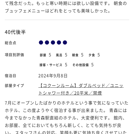
て残念だった。もっと寒い時期には欲しい設備です。 朝食の
ブュッフェメニューはどれをとっても美味しかった。
40代後半
総合点
5
5
5
5
項目別評価
部屋
風呂
朝食
夕食
5
5
接客・サービス
その他設備
2024年9月8日
宿泊日
【コクーンルーム】ダブルベッド／ユニッ
部屋タイプ
トシャワー付き／20平米／禁煙
7月にオープンしたばかりのホテルという事で気になっていた
ホテル、この度ようやく宿泊する事が出来ました。 青森には
今までなかった青森駅直結のホテル、大変便利です。 館内、
お部屋、全てにおいてもちろん新しく、とても気持ちが良
い。 スタッフさんの対応、笑顔も更に気持ち良くさせていた