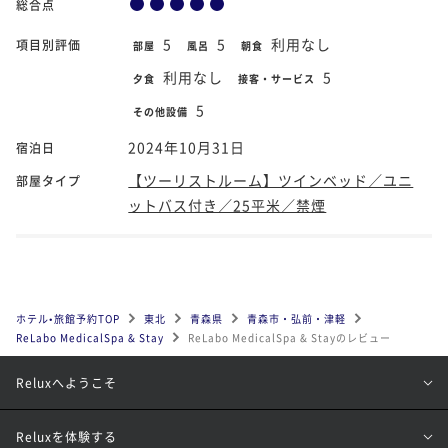
総合点
5
5
利用なし
項目別評価
部屋
風呂
朝食
利用なし
5
夕食
接客・サービス
5
その他設備
2024年10月31日
宿泊日
【ツーリストルーム】ツインベッド／ユニ
部屋タイプ
ットバス付き／25平米／禁煙
ホテル•旅館予約TOP
東北
青森県
青森市・弘前・津軽
ReLabo MedicalSpa & Stay
ReLabo MedicalSpa & Stayのレビュー
Reluxへようこそ
Reluxを体験する