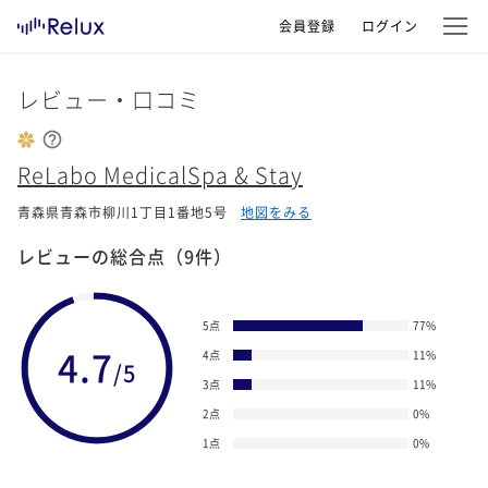
会員登録
ログイン
レビュー・口コミ
ReLabo MedicalSpa & Stay
青森県青森市柳川1丁目1番地5号
地図をみる
レビューの総合点
（9件）
5点
77
%
4.7
4点
11
%
/5
3点
11
%
2点
0
%
1点
0
%