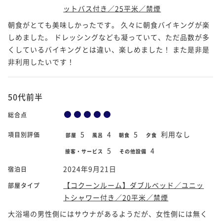
ットバス付き／25平米／禁煙
朝食がとても美味しかったです。 久々に朝食バイキングが楽
しめました。 ドレッシングなども凝っていて、ただ品数が多
くしているバイキングとは違い、楽しめました！ また是非是
非利用したいです！
50代前半
総合点
5
4
5
利用なし
項目別評価
部屋
風呂
朝食
夕食
5
4
接客・サービス
その他設備
2024年9月21日
宿泊日
【コクーンルーム】ダブルベッド／ユニッ
部屋タイプ
トシャワー付き／20平米／禁煙
大浴場の男性側にはサウナがあるようだが、女性側には無く