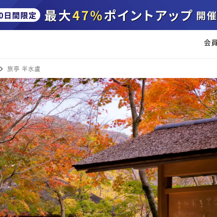
会
旅亭 半水盧