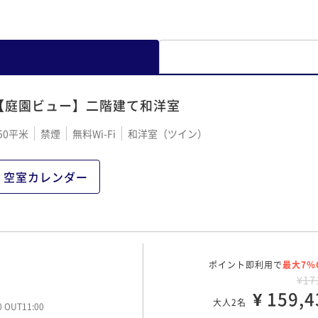
【庭園ビュー】二階建て和洋室
50平米
禁煙
無料Wi-Fi
和洋室（ツイン）
空室カレンダー
ポイント即利用で
最大7％
¥17
¥ 159,4
大人2名
00 OUT11:00