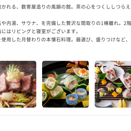
抱かれる、数寄屋造りの風韻の館。茶の心をつくししつらえ
呂や内湯、サウナ、を完備した贅沢な間取りの1棟離れ。2
にはリビングと寝室がございます。

を使用した月替わりの本懐石料理。器選び、盛りつけなど、