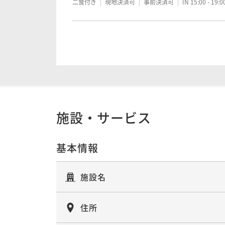
二食付き
現地決済可
事前決済可
IN 15:00 - 19:
ポイントアップ
【至高の本懐石】極（きわみ）コース
二食付き
現地決済可
事前決済可
IN 15:00 - 19:
施設・サービス
基本情報
施設名
住所