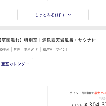
もっとみる(1件)
ポイント即利用で
最大7％
¥22
¥ 211,1
大人2名
00 OUT11:00
【庭園離れ】特別室｜源泉露天岩風呂・サウナ付
00平米
禁煙
無料Wi-Fi
和洋室（ツイン）
空室カレンダー
ポイント即利用で
最大7％
¥32
¥ 304,3
大人2名