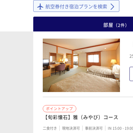
航空券付き宿泊プランを検索
部屋
（
2
件
）
2
ポイントアップ
【旬彩懐石】雅（みやび）コース
二食付き
現地決済可
事前決済可
IN 15:00 - 19: