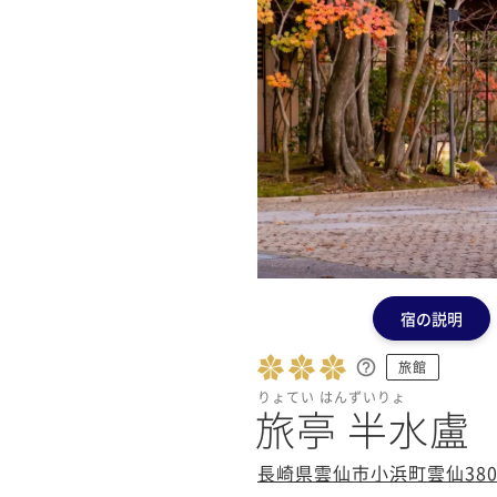
宿の説明
旅館
りょてい はんずいりょ
旅亭 半水盧
長崎県雲仙市小浜町雲仙380