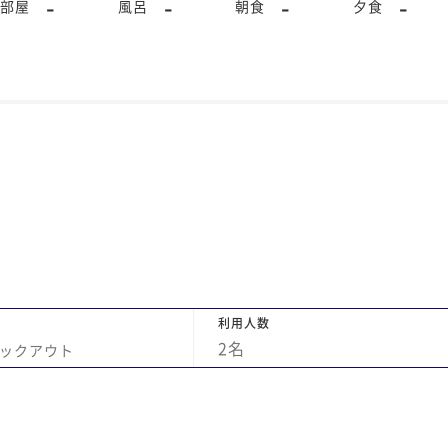
-
-
-
-
部屋
風呂
朝食
夕食
利用人数
2
名
ックアウト