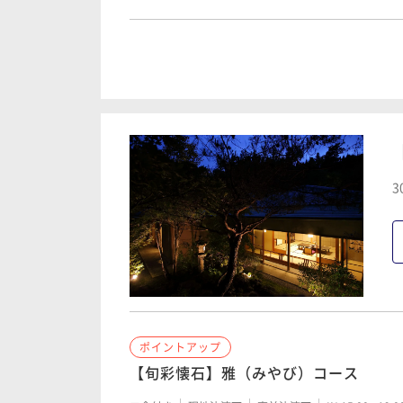
ポイントアップ
【至高の本懐石】極（きわみ）コース
二食付き
現地決済可
事前決済可
IN 15:00 - 19:
3
ポイントアップ
【旬彩懐石】雅（みやび）コース