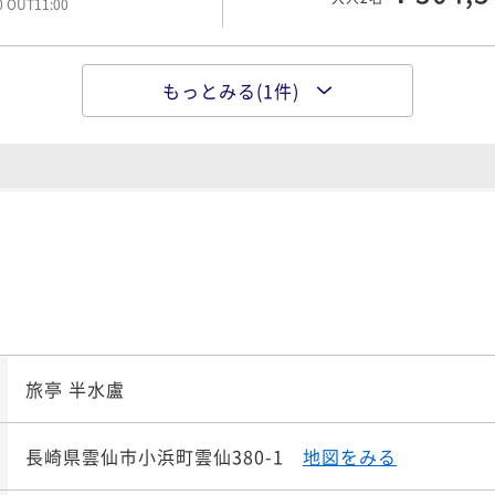
00 OUT11:00
もっとみる(1件)
ポイント即利用で
最大7％
¥38
¥ 356,1
大人2名
00 OUT11:00
旅亭 半水盧
長崎県雲仙市小浜町雲仙380-1
地図をみる