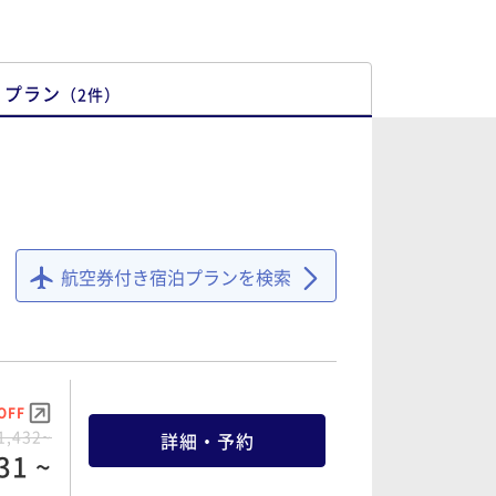
プラン
（
2
件
）
航空券付き宿泊プランを検索
OFF
1,432~
詳細・予約
31 ~