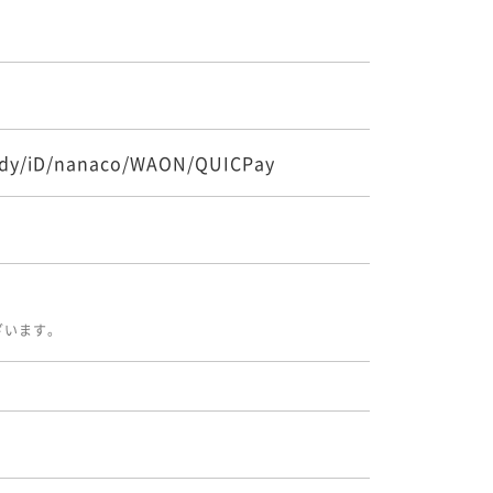
y/iD/nanaco/WAON/QUICPay
ざいます。