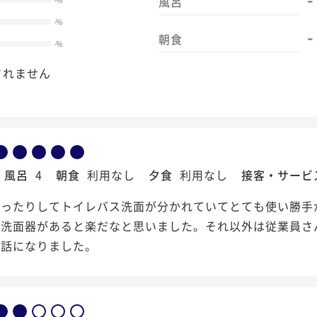
風呂
-
%
-
朝食
-
%
されません
風呂
4
朝食
利用なし
夕食
利用なし
接客・サービ
ゆったりしてトイレバス洗面が分かれていてとても使い勝手
と洗面器があると楽だなと思いました。それ以外は従業員さ
世話になりました。