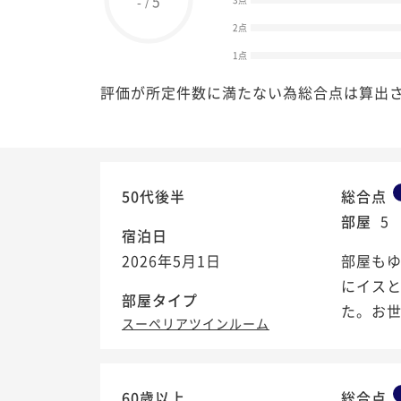
5
-
2点
1点
評価が所定件数に満たない為総合点は算出
50代後半
総合点
部屋
5
宿泊日
2026年5月1日
部屋も
にイス
部屋タイプ
た。お
スーペリアツインルーム
60歳以上
総合点