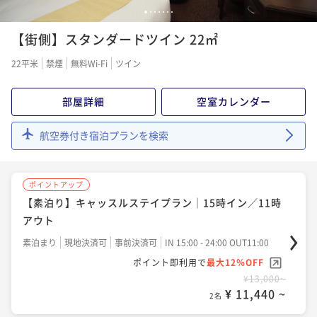
1
2
3
4
5
6
7
【街側】スタンダードツイン 22㎡
22平米
禁煙
無料Wi-Fi
ツイン
部屋詳細
空室カレンダー
航空券付き宿泊プランを検索
ポイントアップ
【素泊り】キャッスルステイプラン｜15時イン／11時
アウト
素泊まり
現地決済可
事前決済可
IN 15:00 - 24:00 OUT11:00
ポイント即利用で
最大12％OFF
¥13,000~
¥ 11,440 ~
2名