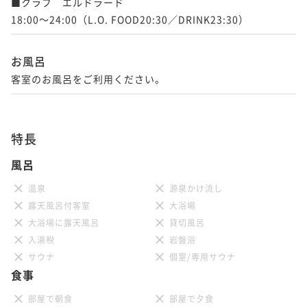
■クラブ　エルドラード

18:00～24:00（L.O. FOOD20:30／DRINK23:30）
お風呂
客室のお風呂をご利用ください。
特長
風呂
温泉
源泉かけ流し
露天風呂付客室
大浴場
大浴場に露天風呂
貸切風呂
入湯税
岩盤浴
サウナ
個室/専用サウナ
食事
部屋で朝食
部屋で夕食