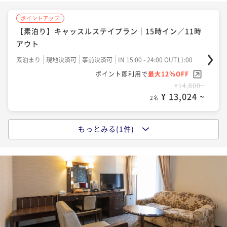
ポイントアップ
【素泊り】キャッスルステイプラン｜15時イン／11時
アウト
素泊まり
現地決済可
事前決済可
IN 15:00 - 24:00 OUT11:00
ポイント即利用で
最大12％OFF
¥14,800~
¥ 13,024 ~
2名
もっとみる(1件)
ポイントアップ
【朝食付】キャッスルステイプラン｜15時イン／11時
アウト
朝食付き
現地決済可
事前決済可
IN 15:00 - 24:00 OUT11:00
ポイント即利用で
最大7％OFF
¥23,000~
¥ 21,390 ~
2名