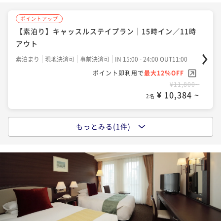
ポイントアップ
【素泊り】キャッスルステイプラン｜15時イン／11時
アウト
素泊まり
現地決済可
事前決済可
IN 15:00 - 24:00 OUT11:00
ポイント即利用で
最大12％OFF
¥11,800~
¥ 10,384 ~
2名
もっとみる(1件)
ポイントアップ
【朝食付】キャッスルステイプラン｜15時イン／11時
アウト
朝食付き
現地決済可
事前決済可
IN 15:00 - 24:00 OUT11:00
ポイント即利用で
最大7％OFF
¥20,200~
¥ 18,786 ~
2名