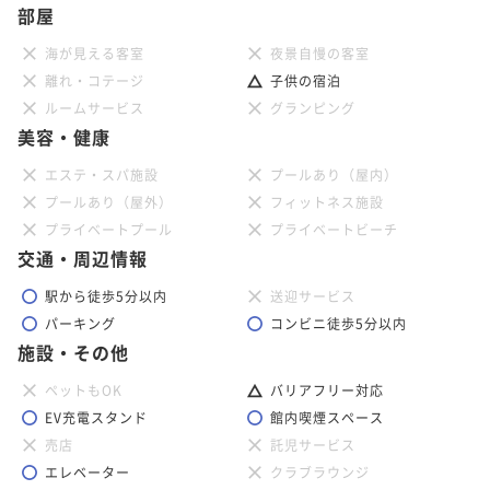
部屋
海が見える客室
夜景自慢の客室
離れ・コテージ
子供の宿泊
ルームサービス
グランピング
美容・健康
エステ・スパ施設
プールあり（屋内）
プールあり（屋外）
フィットネス施設
プライベートプール
プライベートビーチ
交通・周辺情報
駅から徒歩5分以内
送迎サービス
パーキング
コンビニ徒歩5分以内
施設・その他
ペットもOK
バリアフリー対応
EV充電スタンド
館内喫煙スペース
売店
託児サービス
エレベーター
クラブラウンジ