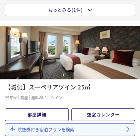
もっとみる(1件)
ポイントアップ
【朝食付】キャッスルステイプラン｜15時イン／11時
アウト
朝食付き
現地決済可
事前決済可
IN 15:00 - 24:00 OUT11:00
ポイント即利用で
最大7％OFF
¥21,200~
¥ 19,716 ~
2名
1
2
3
4
5
6
7
8
【城側】スーペリアツイン 25㎡
25平米
禁煙
無料Wi-Fi
ツイン
部屋詳細
空室カレンダー
航空券付き宿泊プランを検索