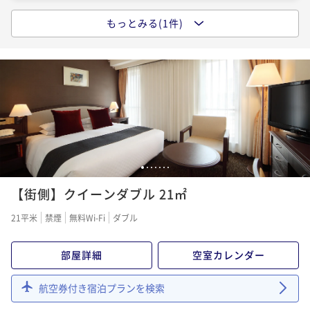
もっとみる(1件)
ポイントアップ
【朝食付】キャッスルステイプラン｜15時イン／11時
アウト
朝食付き
現地決済可
事前決済可
IN 15:00 - 24:00 OUT11:00
ポイント即利用で
最大7％OFF
¥17,800~
¥ 16,554 ~
2名
1
2
3
4
5
6
7
【街側】クイーンダブル 21㎡
21平米
禁煙
無料Wi-Fi
ダブル
部屋詳細
空室カレンダー
航空券付き宿泊プランを検索