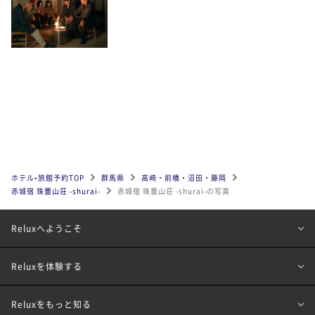
ホテル•旅館予約TOP
群馬県
高崎・前橋・沼田・藤岡
赤城宿 珠蕾山荘 -shurai-
赤城宿 珠蕾山荘 -shurai-の写真
Reluxへようこそ
Reluxを体験する
Reluxをもっと知る