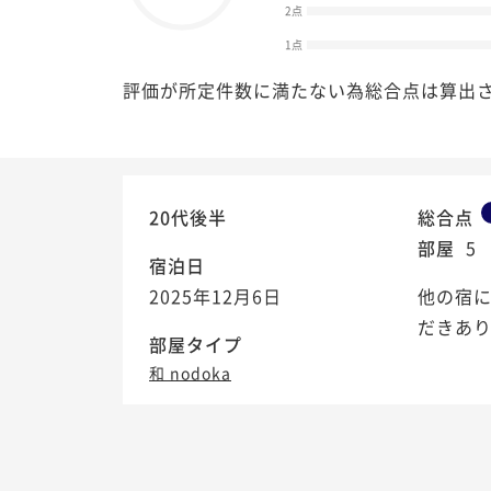
2点
1点
評価が所定件数に満たない為総合点は算出
20代後半
総合点
部屋
5
宿泊日
2025年12月6日
他の宿
だきあ
部屋タイプ
和 nodoka