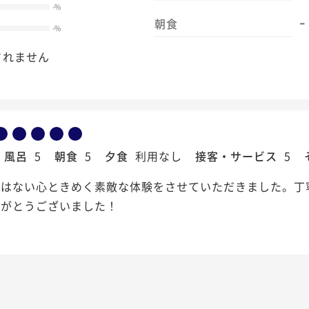
-
%
-
朝食
-
%
されません
風呂
5
朝食
5
夕食
利用なし
接客・サービス
5
にはない心ときめく素敵な体験をさせていただきました。丁
りがとうございました！