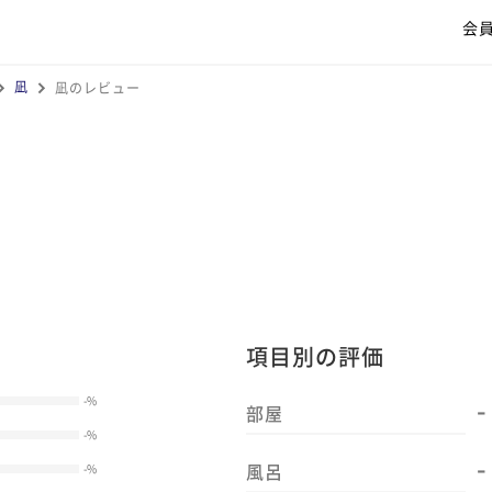
会
凪
凪のレビュー
項目別の評価
-
-
%
部屋
-
%
-
風呂
-
%