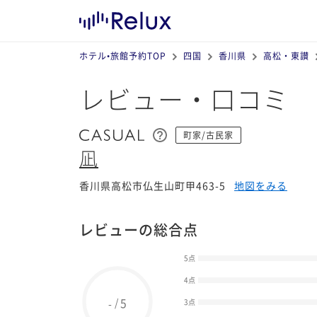
ホテル•旅館予約TOP
四国
香川県
高松・東讃
レビュー・口コミ
町家/古民家
凪
香川県高松市仏生山町甲463-5
地図をみる
レビューの総合点
5点
4点
5
/
-
3点