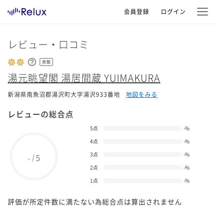
会員登録
ログイン
レビュー・口コミ
旅館
湯元眺望閣 湯居間蔵 YUIMAKURA
新潟県南魚沼郡湯沢町大字湯沢933番地
地図をみる
レビューの総合点
5点
-
%
4点
-
%
3点
-
%
5
/
-
2点
-
%
1点
-
%
評価が所定件数に満たない為総合点は算出されません