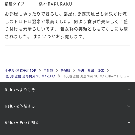
楽々RAKURAKU
部屋タイプ
お部屋もゆったりできるし、部屋付き露天風呂も源泉かけ流
しのトロトロ温泉で最高でした。 何より食事が美味しくて盛
り付けも素晴らしいです。 若女将の笑顔とおもてなしにも癒
されました。 またいつかお邪魔します。
ホテル•旅館予約TOP
甲信越
新潟県
湯沢・魚沼・妙高
湯元眺望閣 湯居間蔵 YUIMAKURA
湯元眺望閣 湯居間蔵 YUIMAKURAのレビュー
Reluxへようこそ
Reluxを体験する
Reluxをもっと知る