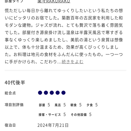
楽々RAKURAKU
部屋タイプ
慌ただしい毎日から離れてゆっくりしたいという私たちの想
いにピッタリのお宿でした。築数百年の古民家を利用した和
モダンな建物。ジャズが流れ、とても贅沢で落ち着く雰囲気
でした。部屋付き源泉掛け流し温泉は半露天風呂で寒すぎる
事なくゆっくり楽しめましたし、美肌の湯という泉質は想像
以上で、体も十分温まるため、効果が高くびっくりしまし
た。お料理は地元の食材をふんだんに使ったもの。一つ一つ
に手がかけられ、こだわり...
続きをよむ
40代後半
総合点
5
5
5
5
項目別評価
部屋
風呂
朝食
夕食
5
5
接客・サービス
その他設備
2024年7月21日
宿泊日