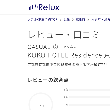
ホテル•旅館予約TOP
近畿
京都府
河原町・烏
レビュー・口コミ
ビジネス
KOKO HOTEL Residence
京都府京都市中京区釜座通御池上る下松屋町724
レビューの総合点
5点
4点
5
/
-
3点