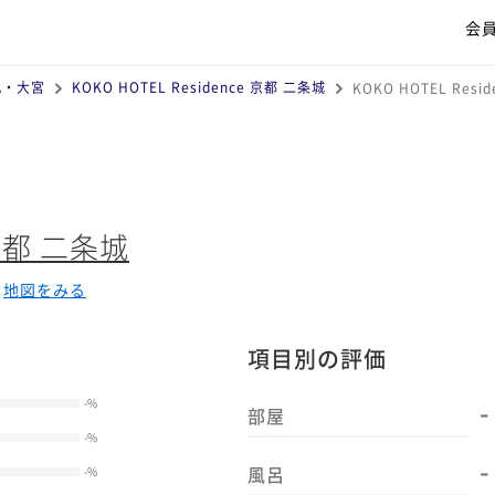
会
丸・大宮
KOKO HOTEL Residence 京都 二条城
KOKO HOTEL Re
 京都 二条城
地図をみる
項目別の評価
-
-
%
部屋
-
%
-
風呂
-
%