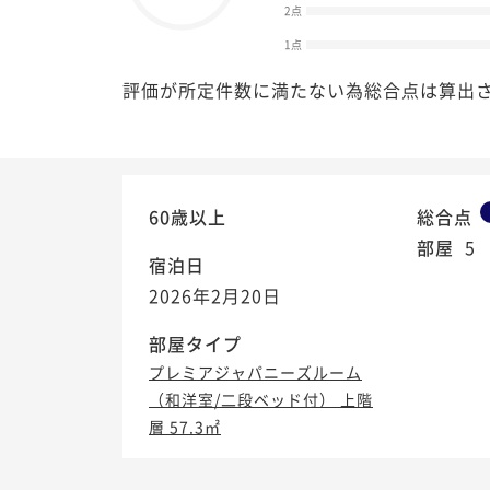
2点
1点
評価が所定件数に満たない為総合点は算出
60歳以上
総合点
部屋
5
宿泊日
2026年2月20日
部屋タイプ
プレミアジャパニーズルーム
（和洋室/二段ベッド付） 上階
層 57.3㎡