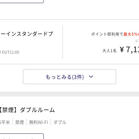
ミーインスタンダードプ
ポイント即利用で
最大5％
¥
¥ 7,1
大人1名
00 OUT11:00
もっとみる(3件)
ミーインスタンダードプ
ポイント即利用で
最大5％
¥
¥ 9,0
大人1名
00 OUT11:00
【禁煙】ダブルルーム
5平米
禁煙
無料Wi-Fi
ダブル
ポイント即利用で
最大2％
★連泊プラン《素泊り》
¥1
¥ 14,8