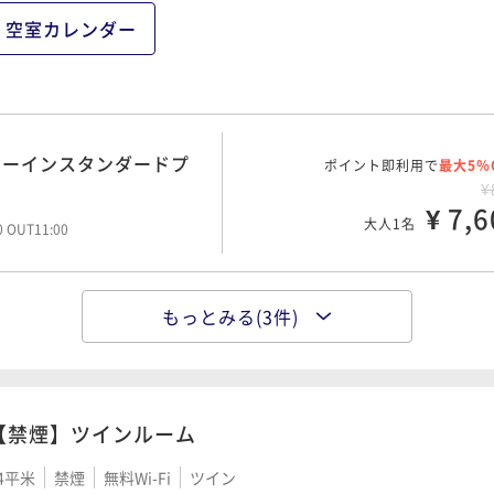
¥ 14,8
大人1名
空室カレンダー
ポイント即利用で
最大2％
★連泊プラン《朝食付》
¥1
ミーインスタンダードプ
ポイント即利用で
¥ 18,8
最大5％
大人1名
¥
¥ 7,6
大人1名
00 OUT11:00
もっとみる(3件)
ミーインスタンダードプ
ポイント即利用で
最大5％
¥1
¥ 9,5
大人1名
00 OUT11:00
【禁煙】ツインルーム
4平米
禁煙
無料Wi-Fi
ツイン
ポイント即利用で
最大2％
★連泊プラン《素泊り》