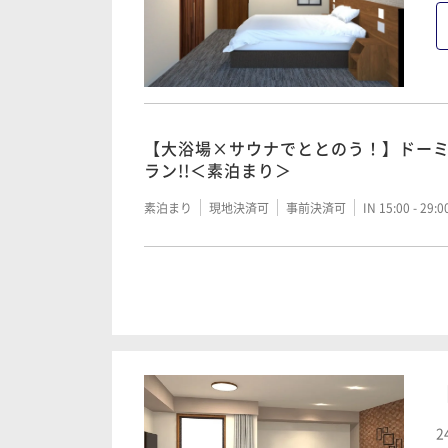
素泊まり
現地決済可
IN 15:00 - 29:00 OUT11:00
【清掃不要のお客様限定】2泊以上限定
【大浴場×サウナでととのう！】ドー
朝食付き
現地決済可
IN 15:00 - 29:00 OUT11:00
ラン!!＜素泊まり＞
素泊まり
現地決済可
事前決済可
IN 15:00 - 29:
【大浴場×サウナでととのう！】ドー
ラン!!＜朝食付き＞
朝食付き
現地決済可
事前決済可
IN 15:00 - 29:
2
【清掃不要のお客様限定】2泊以上限定