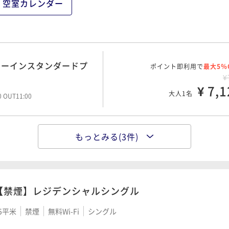
大人1名
空室カレンダー
ポイント即利用で
最大2％
★連泊プラン《朝食付》
¥1
ミーインスタンダードプ
ポイント即利用で
¥ 18,8
最大5％
大人1名
¥
¥ 7,1
大人1名
00 OUT11:00
もっとみる(3件)
ミーインスタンダードプ
ポイント即利用で
最大5％
¥
¥ 9,0
大人1名
00 OUT11:00
【禁煙】レジデンシャルシングル
5平米
禁煙
無料Wi-Fi
シングル
ポイント即利用で
最大2％
★連泊プラン《素泊り》
¥1