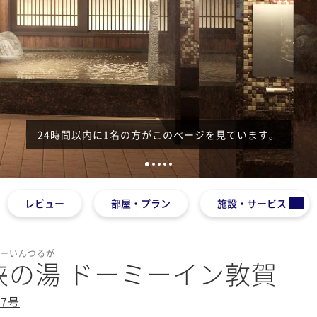
1
2
3
4
5
レビュー
部屋・プラン
施設・サービス
みーいんつるが
狭の湯 ドーミーイン敦賀
7号