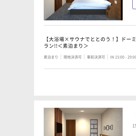
【清掃不要のお客様限定】2泊以上限定
【大浴場×サウナでととのう！】ドー
朝食付き
現地決済可
IN 15:00 - 29:00 OUT11:00
ラン!!＜素泊まり＞
素泊まり
現地決済可
事前決済可
IN 15:00 - 29:
【大浴場×サウナでととのう！】ドー
ラン!!＜朝食付き＞
朝食付き
現地決済可
事前決済可
IN 15:00 - 29:
1
【清掃不要のお客様限定】2泊以上限定