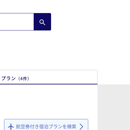
プラン
（
4
件
）
航空券付き宿泊プランを検索