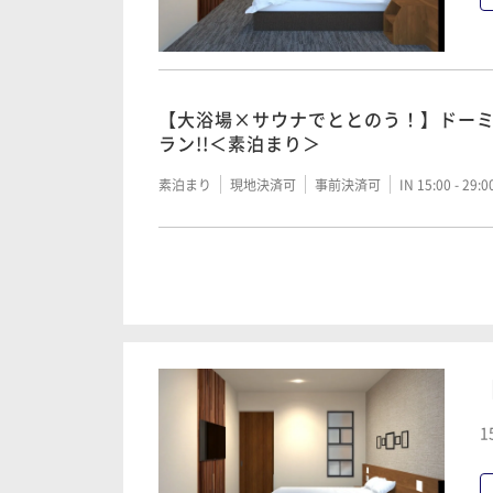
【大浴場×サウナでととのう！】ドー
ラン!!＜素泊まり＞
素泊まり
現地決済可
事前決済可
IN 15:00 - 29:
【大浴場×サウナでととのう！】ドー
ラン!!＜朝食付き＞
朝食付き
現地決済可
事前決済可
IN 15:00 - 29:
1
【清掃不要のお客様限定】2泊以上限定
素泊まり
現地決済可
IN 15:00 - 29:00 OUT11:00