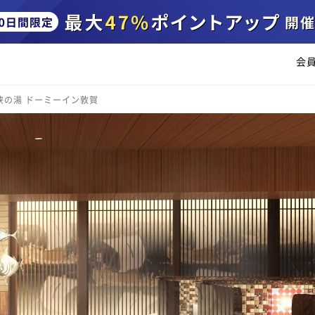
会
狭の湯 ドーミーイン敦賀