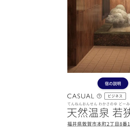
宿の説明
ビジネス
てんねんおんせん わかさのゆ どー
天然温泉 若
福井県敦賀市本町2丁目8番1