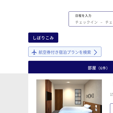
日程を入力
チェックイン
−
チェ
しぼりこみ
航空券付き宿泊プランを検索
部屋
（
6
件
）
1