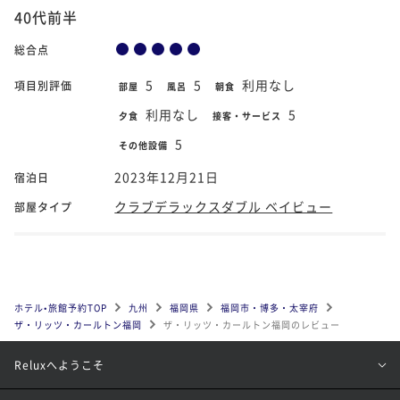
40代前半
総合点
5
5
利用なし
項目別評価
部屋
風呂
朝食
利用なし
5
夕食
接客・サービス
5
その他設備
2023年12月21日
宿泊日
クラブデラックスダブル ベイビュー
部屋タイプ
ホテル•旅館予約TOP
九州
福岡県
福岡市・博多・太宰府
ザ・リッツ・カールトン福岡
ザ・リッツ・カールトン福岡のレビュー
Reluxへようこそ