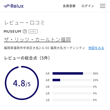
会員登録
ログイン
レビュー・口コミ
シティ
ザ・リッツ・カールトン福岡
福岡県福岡市中央区大名2-6-50 福岡大名ガーデンシティ
地図をみる
レビューの総合点
（5件）
5点
80
%
4.8
4点
20
%
/5
3点
0
%
2点
0
%
1点
0
%