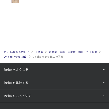
ホテル•旅館予約TOP
千葉県
木更津・館山・南房総・鴨川・九十九里
On the wave 館山
On the wave 館山の写真
Reluxへようこそ
Reluxを体験する
Reluxをもっと知る