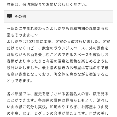
詳細は、宿泊施設までお問い合わせください。
その他
〜新たに生まれ変わったよしだやも昭和初期の風情ある和
室もそのままに〜

よしだやは2022年に本館、客室の大改装行いました。客室
だけでなくロビー、飲食のラウンジスペース、外の景色を
眺めながらお酒を楽しむことのできるスペースも確保しお
客様がよりゆったりと有福の温泉と景色を楽しめるように
設計いたしました。最上階の福寿のお部屋は有福の中で最
も高い客室となっており、町全体を眺めながら宿泊するこ
ともできます。

各お部屋では、歴史を感じさせる各著名人の書、額を見る
ことができます。各部屋の景色は見晴らしもよく、清々し
い山の緑に気分も爽快。和風のやすらぎ、お部屋より山間
の小鳥、セミ、ヒグラシの合唱が聞こえます。自然の美し