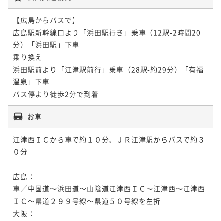
【広島からバスで】

広島駅新幹線口より「浜田駅行き」乗車（12駅-2時間20
分）「浜田駅」下車

乗り換え

浜田駅前より「江津駅前行」乗車（28駅-約29分）「有福
温泉」下車

バス停より徒歩2分で到着
お車
江津西ＩＣから車で約１０分。ＪＲ江津駅からバスで約３
０分

広島：

車／中国道～浜田道～山陰道江津西ＩＣ～江津西～江津西
ＩＣ～県道２９９号線～県道５０号線を左折

大阪：
