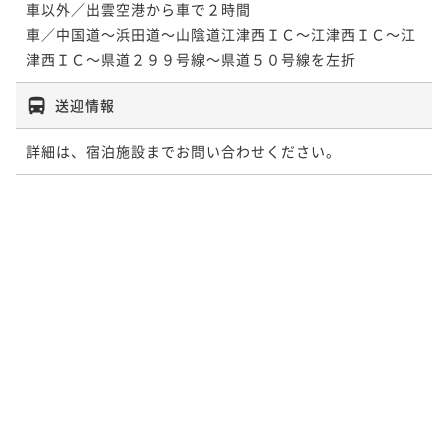
車以外／出雲空港から車で２時間

車／中国道～浜田道～山陰道江津西ＩＣ～江津西ＩＣ～江
津西ＩＣ～県道２９９号線～県道５０号線を左折
送迎情報
詳細は、宿泊施設までお問い合わせください。