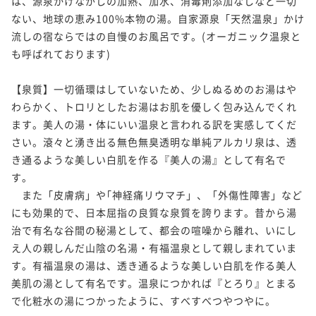
は、源泉かけながしの加熱、加水、消毒剤添加なしなど一切
ない、地球の恵み100%本物の湯。自家源泉「天然温泉」かけ
流しの宿ならではの自慢のお風呂です。(オーガニック温泉と
も呼ばれております)

【泉質】一切循環はしていないため、少しぬるめのお湯はや
わらかく、トロリとしたお湯はお肌を優しく包み込んでくれ
ます。美人の湯・体にいい温泉と言われる訳を実感してくだ
さい。滾々と湧き出る無色無臭透明な単純アルカリ泉は、透
き通るような美しい白肌を作る『美人の湯』として有名で
す。

　また「皮膚病」や｢神経痛リウマチ」、「外傷性障害」など
にも効果的で、日本屈指の良質な泉質を誇ります。昔から湯
治で有名な谷間の秘湯として、都会の喧噪から離れ、いにし
え人の親しんだ山陰の名湯・有福温泉として親しまれていま
す。有福温泉の湯は、透き通るような美しい白肌を作る美人
美肌の湯として有名です。温泉につかれば『とろり』とまる
で化粧水の湯につかったように、すべすべつやつやに。
