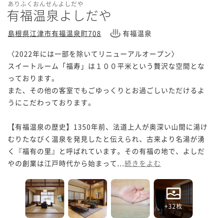
ありふくおんせんよしだや
有福温泉よしだや
島根県江津市有福温泉町708
有福温泉
〈2022年には一部を除いてリニューアルオープン〉

スイートルーム「福寿」は１００平米という贅沢な空間とな
っております。

また、その他の客室でもごゆっくりとお過ごしいただけるよ
うにこだわっております。

【有福温泉の歴史】1350年前、法道上人が奥深い山間に湯け
むりたなびく温泉を発見したと伝えられ、古来より名湯が湧
く『福有の里』と呼ばれています。その有福の地で、よしだ
やの創業は江戸時代から始まって...
続きをよむ
+32枚