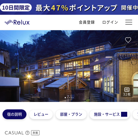
会員登録
ログイン
32
枚
1
2
3
4
5
宿の説明
レビュー
部屋・プラン
施設・サービス
旅館