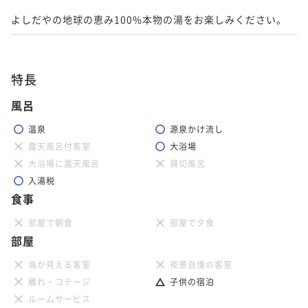
よしだやの地球の恵み100%本物の湯をお楽しみください。
特長
風呂
温泉
源泉かけ流し
露天風呂付客室
大浴場
大浴場に露天風呂
貸切風呂
入湯税
食事
部屋で朝食
部屋で夕食
部屋
海が見える客室
夜景自慢の客室
離れ・コテージ
子供の宿泊
ルームサービス