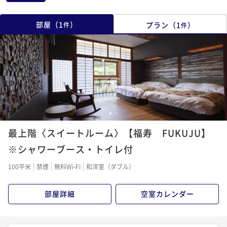
部屋
（
1
）
プラン
（
1
）
件
件
1
2
3
最上階〈スイートルーム〉【福寿 FUKUJU】
※シャワーブース・トイレ付
100平米
禁煙
無料Wi-Fi
和洋室（ダブル）
部屋詳細
空室カレンダー