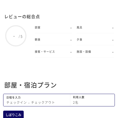
レビューの総合点
-
-
部屋
風呂
-
5
/
-
-
朝食
夕食
-
-
接客・サービス
施設・設備
部屋・宿泊プラン
利用人数
日程を入力
2
名
チェックイン
−
チェックアウト
しぼりこみ