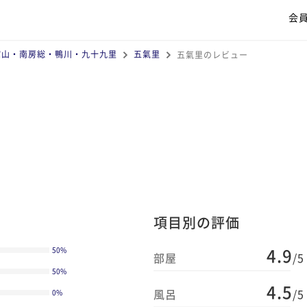
会
館山・南房総・鴨川・九十九里
五氣里
五氣里のレビュー
項目別の評価
4.9
50
%
部屋
/5
50
%
4.5
風呂
/5
0
%