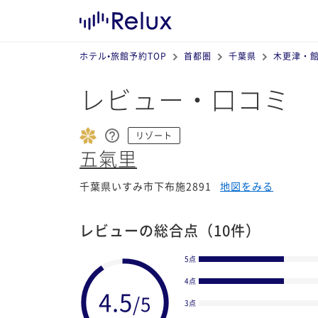
ホテル•旅館予約TOP
首都圏
千葉県
木更津・
レビュー・口コミ
リゾート
五氣里
千葉県いすみ市下布施2891
地図をみる
レビューの総合点
（10件）
5点
4点
3点