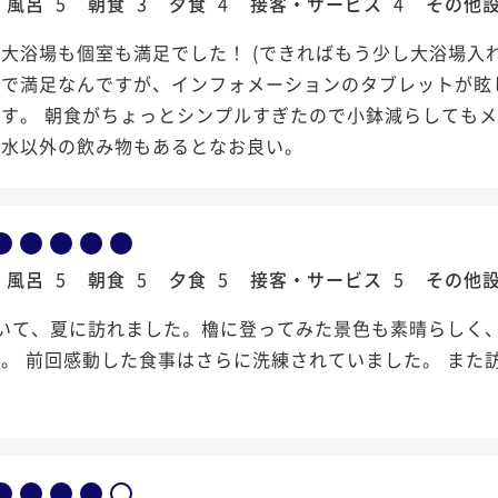
風呂
5
朝食
3
夕食
4
接客・サービス
4
その他
大浴場も個室も満足でした！ (できればもう少し大浴場入
れで満足なんですが、インフォメーションのタブレットが眩
す。 朝食がちょっとシンプルすぎたので小鉢減らしてもメ
に水以外の飲み物もあるとなお良い。
風呂
5
朝食
5
夕食
5
接客・サービス
5
その他
続いて、夏に訪れました。櫓に登ってみた景色も素晴らしく
。 前回感動した食事はさらに洗練されていました。 また