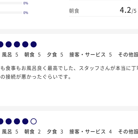
0
%
4.2
朝食
/5
0
%
風呂
5
朝食
5
夕食
5
接客・サービス
5
その他
スも食事もお風呂良く最高でした、スタッフさんが本当に丁
器の接続が悪かったぐらいです。
風呂
5
朝食
2
夕食
3
接客・サービス
4
その他