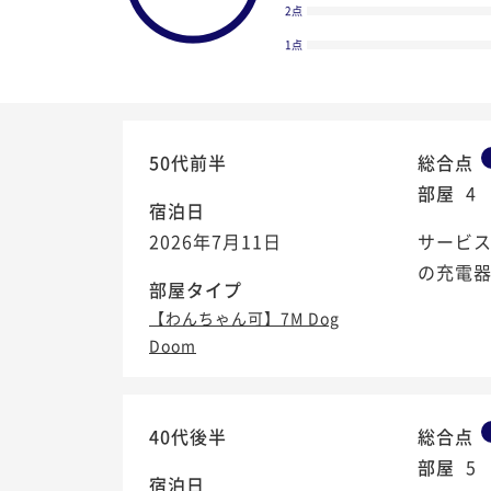
2点
1点
50代前半
総合点
部屋
4
宿泊日
2026年7月11日
サービ
の充電
部屋タイプ
【わんちゃん可】7M Dog
Doom
4.5
/5
40代後半
総合点
部屋
5
宿泊日