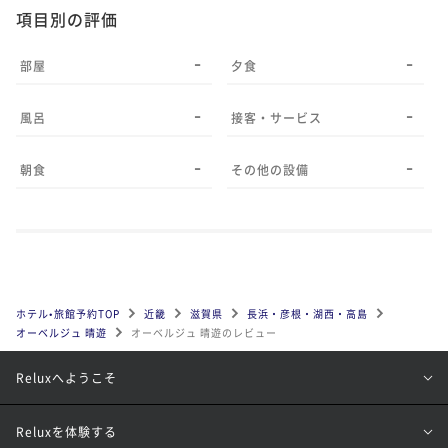
項目別の評価
-
-
部屋
夕食
-
-
風呂
接客・サービス
-
-
朝食
その他の設備
ホテル•旅館予約TOP
近畿
滋賀県
長浜・彦根・湖西・高島
オーベルジュ 晴遊
オーベルジュ 晴遊のレビュー
Reluxへようこそ
Reluxを体験する