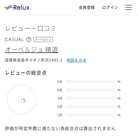
会員登録
ログイン
レビュー・口コミ
オーベルジュ
オーベルジュ 晴遊
滋賀県高島市マキノ町沢1495-2
地図をみる
レビューの総合点
5点
-
%
4点
-
%
3点
-
%
5
/
-
2点
-
%
1点
-
%
評価が所定件数に満たない為総合点は算出されません