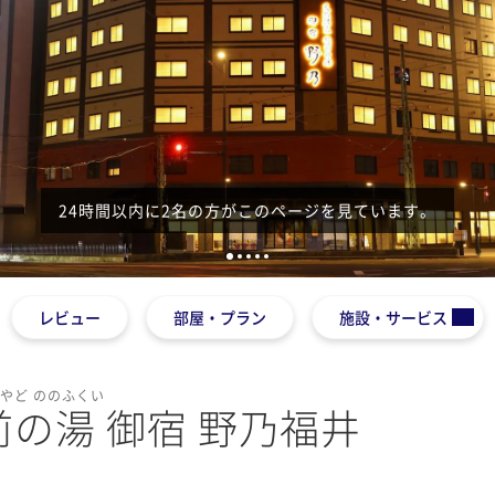
1
2
3
4
5
レビュー
部屋・プラン
施設・サービス
やど ののふくい
前の湯 御宿 野乃福井