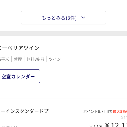
もっとみる(3件)
ミーインスタンダードプ
ポイント即利用で
最大5％
¥1
¥ 14,4
大人1名
00 OUT11:00
スーペリアツイン
5平米
禁煙
無料Wi-Fi
ツイン
ポイント即利用で
最大5％
★連泊プラン《素泊り》
¥2
¥ 22,5
00 OUT11:00
大人1名
空室カレンダー
ポイント即利用で
最大5％
★連泊プラン《朝食付》
¥2
ミーインスタンダードプ
ポイント即利用で
¥ 28,2
最大5％
00 OUT11:00
大人1名
¥1
¥ 12,1
大人1名