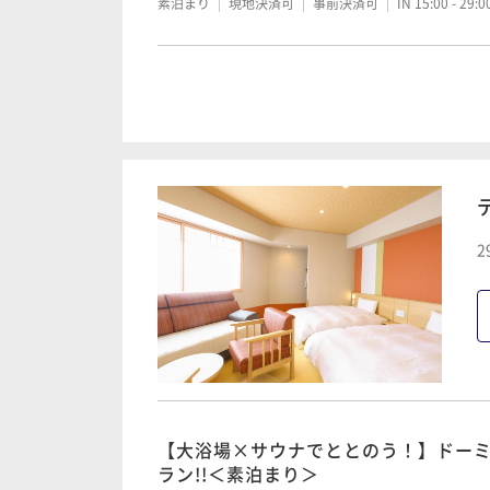
素泊まり
現地決済可
事前決済可
IN 15:00 - 29:
【大浴場×サウナでととのう！】ドー
ラン!!＜朝食付き＞
朝食付き
現地決済可
事前決済可
IN 15:00 - 29:
2
【清掃不要のお客様限定】2泊以上限定
素泊まり
現地決済可
事前決済可
IN 15:00 - 29:
【清掃不要のお客様限定】2泊以上限定
【大浴場×サウナでととのう！】ドー
朝食付き
現地決済可
事前決済可
IN 15:00 - 29:
ラン!!＜素泊まり＞