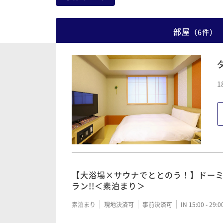
部屋
（
6
件
）
1
【大浴場×サウナでととのう！】ドー
ラン!!＜素泊まり＞
素泊まり
現地決済可
事前決済可
IN 15:00 - 29: