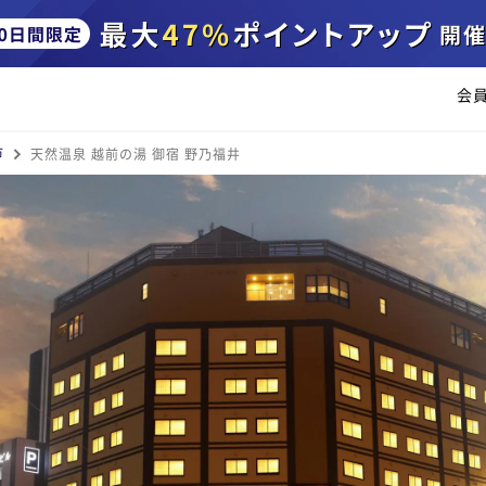
会
市
天然温泉 越前の湯 御宿 野乃福井