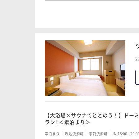
【大浴場×サウナでととのう！】ドー
ラン!!＜朝食付き＞
朝食付き
現地決済可
事前決済可
IN 15:00 - 29:
2
【清掃不要のお客様限定】2泊以上限定
素泊まり
現地決済可
事前決済可
IN 15:00 - 29:
【清掃不要のお客様限定】2泊以上限定
【大浴場×サウナでととのう！】ドー
朝食付き
現地決済可
事前決済可
IN 15:00 - 29:
ラン!!＜素泊まり＞
素泊まり
現地決済可
事前決済可
IN 15:00 - 29: