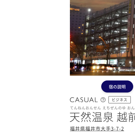
宿の説明
ビジネス
てんねんおんせん えちぜんのゆ おん
天然温泉 越
福井県福井市大手3-7-2