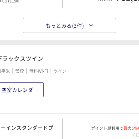
00 OUT11:00
もっとみる(3件)
ミーインスタンダードプ
ポイント即利用で
最大5％
¥1
¥ 14,9
大人1名
00 OUT11:00
デラックスツイン
9平米
禁煙
無料Wi-Fi
ツイン
ポイント即利用で
最大5％
★連泊プラン《素泊り》
¥2
¥ 23,4
00 OUT11:00
大人1名
空室カレンダー
ポイント即利用で
最大5％
★連泊プラン《朝食付》
¥3
ミーインスタンダードプ
ポイント即利用で
¥ 29,1
最大5％
00 OUT11:00
大人1名
¥1