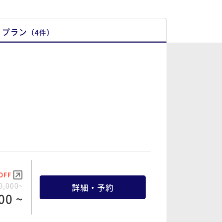
プラン
（
4
件
）
OFF
0,000~
詳細・予約
00 ~