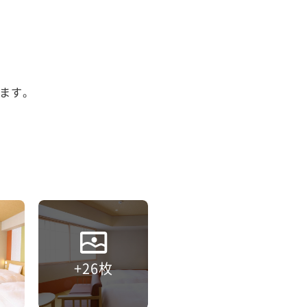
ます。

+26枚