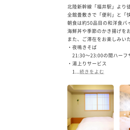
北陸新幹線「福井駅」より徒
全館畳敷きで「便利」と「快
朝食は約50品目の和洋食バイ
海鮮丼や季節のかき揚げをお
また、ご滞在をお楽しみいた
・夜鳴きそば

　21:30～23:00の間
・湯上りサービス

　1...
続きをよむ