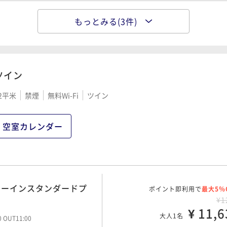
もっとみる(3件)
ミーインスタンダードプ
ポイント即利用で
最大5％
¥1
¥ 12,3
大人1名
00 OUT11:00
ツイン
2平米
禁煙
無料Wi-Fi
ツイン
ポイント即利用で
最大5％
★連泊プラン《素泊り》
¥1
¥ 18,2
00 OUT11:00
大人1名
空室カレンダー
ポイント即利用で
最大5％
★連泊プラン《朝食付》
¥2
ミーインスタンダードプ
ポイント即利用で
¥ 23,9
最大5％
00 OUT11:00
大人1名
¥1
¥ 11,6
大人1名
00 OUT11:00