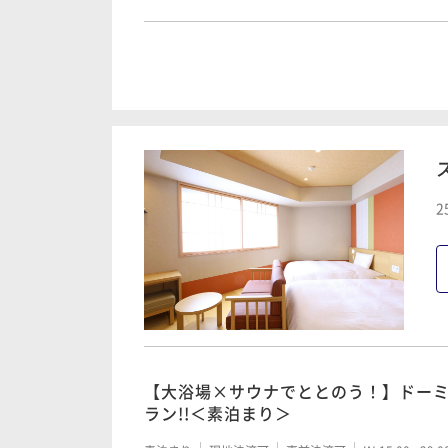
【大浴場×サウナでととのう！】ドー
ラン!!＜朝食付き＞
朝食付き
現地決済可
事前決済可
IN 15:00 - 29:
2
【清掃不要のお客様限定】2泊以上限定
素泊まり
現地決済可
事前決済可
IN 15:00 - 29:
【清掃不要のお客様限定】2泊以上限定
【大浴場×サウナでととのう！】ドー
朝食付き
現地決済可
事前決済可
IN 15:00 - 29:
ラン!!＜素泊まり＞