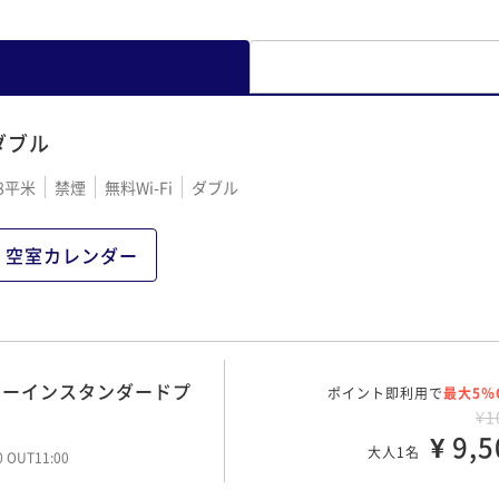
ダブル
8平米
禁煙
無料Wi-Fi
ダブル
空室カレンダー
ミーインスタンダードプ
ポイント即利用で
最大5％
¥1
¥ 9,5
大人1名
00 OUT11:00