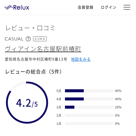
会員登録
ログイン
レビュー・口コミ
ビジネス
ヴィアイン名古屋駅前椿町
愛知県名古屋市中村区椿町9番13号
地図をみる
レビューの総合点
（5件）
5点
40
%
4.2
4点
40
%
/5
3点
20
%
2点
0
%
1点
0
%