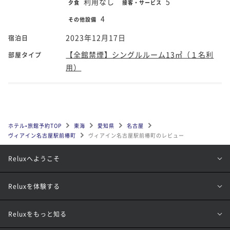
利用なし
5
夕食
接客・サービス
4
その他設備
2023年12月17日
宿泊日
【全館禁煙】シングルルーム13㎡（１名利
部屋タイプ
用）
ホテル•旅館予約TOP
東海
愛知県
名古屋
ヴィアイン名古屋駅前椿町
ヴィアイン名古屋駅前椿町のレビュー
Reluxへようこそ
Reluxを体験する
Reluxをもっと知る