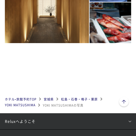
ページトップへ
ホテル•旅館予約TOP
宮城県
松島・石巻・鳴子・栗原
YOKI MATSUSHIMA
YOKI MATSUSHIMAの写真
Reluxへようこそ