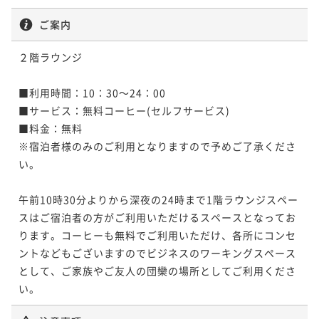
ポイント即利用で
最大7％OFF
¥15,800~
ご案内
¥ 14,694 ~
2名
２階ラウンジ

ポイントアップ
■利用時間：10：30～24：00

【13時レイトアウトプラン】ゆっくりステイに最適＜
■サービス：無料コーヒー(セルフサービス)

朝食付き＞
■料金：無料

朝食付き
現地決済可
事前決済可
IN 14:00 - 24:00 OUT13:00
※宿泊者様のみのご利用となりますので予めご了承くださ
ポイント即利用で
最大7％OFF
い。

¥16,800~
¥ 15,624 ~
2名
午前10時30分よりから深夜の24時まで1階ラウンジスペー
スはご宿泊者の方がご利用いただけるスペースとなってお
ります。コーヒーも無料でご利用いただけ、各所にコンセ
ントなどもございますのでビジネスのワーキングスペース
として、ご家族やご友人の団欒の場所としてご利用くださ
い。