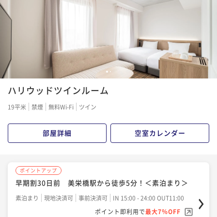
ポイント即利用で
最大7％OFF
素泊まり
現地決済可
事前決済可
IN 12:00 - 24:00 OUT11:00
¥11,200~
ポイント即利用で
最大7％OFF
¥ 10,416 ~
2名
¥12,300~
¥ 11,439 ~
2名
ポイントアップ
1
2
【スタンダードプラン】 ＜素泊まり＞
ポイントアップ
ハリウッドツインルーム
【13時レイトアウトプラン】ゆっくりステイに最適＜
素泊まり
現地決済可
事前決済可
IN 15:00 - 24:00 OUT11:00
素泊まり＞
19平米
禁煙
無料Wi-Fi
ツイン
ポイント即利用で
最大7％OFF
¥11,300~
素泊まり
現地決済可
事前決済可
IN 14:00 - 24:00 OUT13:00
¥ 10,509 ~
2名
部屋詳細
空室カレンダー
ポイント即利用で
最大7％OFF
¥13,300~
¥ 12,369 ~
2名
ポイントアップ
ポイントアップ
【12時レイトアウトプラン】ゆっくりステイに最適＜
早期割30日前 美栄橋駅から徒歩5分！＜素泊まり＞
素泊まり＞
ポイントアップ
早期割14日前 美栄橋駅から徒歩5分！＜朝食付き＞
素泊まり
現地決済可
事前決済可
IN 15:00 - 24:00 OUT11:00
素泊まり
現地決済可
事前決済可
IN 14:00 - 24:00 OUT12:00
ポイント即利用で
最大7％OFF
ポイント即利用で
最大7％OFF
朝食付き
現地決済可
事前決済可
IN 15:00 - 24:00 OUT11:00