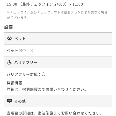
朝食付き＞
15:00
（最終チェックイン 24:00）
- 11:00
ポイント即利用で
最大7％OFF
¥14,800~
朝食付き
現地決済可
事前決済可
IN 14:00 - 24:00 OUT13:00
※チェックイン及びチェックアウトは宿泊プランにより異なる場合
¥ 13,764 ~
2名
がございます。
ポイント即利用で
最大7％OFF
¥16,500~
設備
¥ 15,345 ~
2名
ポイントアップ
ペット
【12時レイトアウトプラン】ゆっくりステイに最適＜
朝食付き＞
ペット可否：
×
朝食付き
現地決済可
事前決済可
IN 14:00 - 24:00 OUT12:00
ポイント即利用で
最大7％OFF
バリアフリー
¥15,800~
¥ 14,694 ~
2名
バリアフリー対応：
◯
詳細情報
詳細は、宿泊施設までお問い合わせください。
ポイントアップ
【アーリーチェックインプラン】12時チェックインで
その他
ゆったりステイ＜朝食付き＞
朝食付き
現地決済可
事前決済可
IN 12:00 - 24:00 OUT11:00
当項目の詳細は、宿泊施設までお問い合わせください。