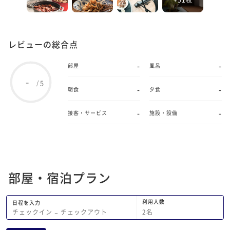
レビューの総合点
-
-
部屋
風呂
-
5
/
-
-
朝食
夕食
-
-
接客・サービス
施設・設備
部屋・宿泊プラン
利用人数
日程を入力
2
名
チェックイン
−
チェックアウト