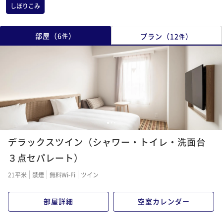
しぼりこみ
部屋
（
6
）
プラン
（
12
）
件
件
1
2
3
デラックスツイン（シャワー・トイレ・洗面台
３点セパレート）
21平米
禁煙
無料Wi-Fi
ツイン
部屋詳細
空室カレンダー