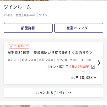
【スタンダードプラン】 ＜素泊まり＞
ツインルーム
素泊まり
現地決済可
事前決済可
IN 15:00 - 24:00 OUT11:00
19平米
禁煙
無料Wi-Fi
ツイン
ポイント即利用で
最大7％OFF
¥11,300~
¥ 10,509 ~
2名
部屋詳細
空室カレンダー
ポイントアップ
ポイントアップ
【12時レイトアウトプラン】ゆっくりステイに最適＜
早期割30日前 美栄橋駅から徒歩5分！＜素泊まり＞
素泊まり＞
素泊まり
現地決済可
事前決済可
IN 15:00 - 24:00 OUT11:00
素泊まり
現地決済可
事前決済可
IN 14:00 - 24:00 OUT12:00
ポイント即利用で
最大7％OFF
ポイント即利用で
最大7％OFF
¥11,100~
¥12,300~
¥ 10,323 ~
¥ 11,439 ~
2名
2名
もっとみる(11件)
ポイントアップ
ポイントアップ
早期割14日前 美栄橋駅から徒歩5分！＜素泊まり＞
【アーリーチェックインプラン】12時チェックインで
ゆったりステイ＜素泊まり＞
素泊まり
事前決済可
IN 15:00 - 24:00 OUT11:00