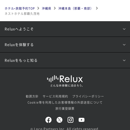
ホテル•旅館予約TOP
沖縄県
沖縄本島（那覇・南部）
ネストホテル那覇久茂地
Reluxへようこそ
Reluxを体験する
Reluxをもっと知る
勧誘方針
サービス利用規約
プライバシーポリシー
Cookie等を利用したお客様情報の外部送信について
旅行業登録票
© Loco Partners Inc. All rights reserved.