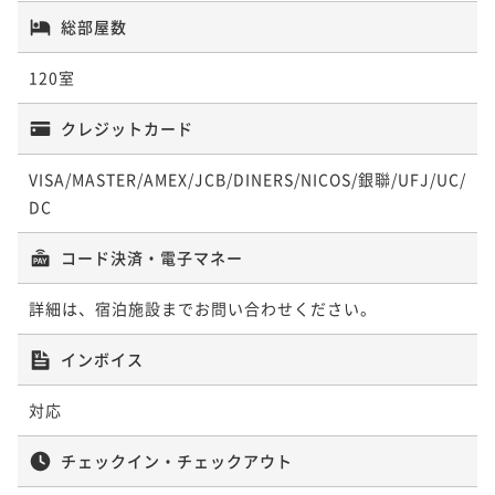
朝食付き＞
朝食付き
現地決済可
事前決済可
IN 15:00 - 24:00 OUT11:00
総部屋数
ポイント即利用で
最大7％OFF
朝食付き
現地決済可
事前決済可
IN 14:00 - 24:00 OUT12:00
120室
¥14,600~
ポイント即利用で
最大7％OFF
¥ 13,578 ~
2名
¥15,500~
クレジットカード
¥ 14,415 ~
2名
ポイントアップ
VISA/MASTER/AMEX/JCB/DINERS/NICOS/銀聯/UFJ/UC/
早期割14日前 美栄橋駅から徒歩5分！＜朝食付き＞
DC
ポイントアップ
【アーリーチェックインプラン】12時チェックインで
朝食付き
現地決済可
事前決済可
IN 15:00 - 24:00 OUT11:00
コード決済・電子マネー
ゆったりステイ＜朝食付き＞
ポイント即利用で
最大7％OFF
¥14,700~
朝食付き
現地決済可
事前決済可
IN 12:00 - 24:00 OUT11:00
詳細は、宿泊施設までお問い合わせください。
¥ 13,671 ~
2名
ポイント即利用で
最大7％OFF
¥15,500~
インボイス
¥ 14,415 ~
2名
ポイントアップ
対応
【スタンダードプラン】美栄橋駅から徒歩5分！ ＜朝
食付き＞
ポイントアップ
チェックイン・チェックアウト
【13時レイトアウトプラン】ゆっくりステイに最適＜
朝食付き
現地決済可
事前決済可
IN 15:00 - 24:00 OUT11:00