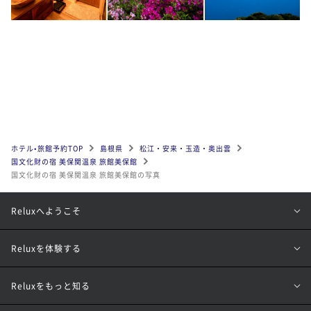
ホテル•旅館予約TOP
島根県
松江・安来・玉造・奥出雲
国文化財の宿 美保関温泉 旅館美保館
国文化財の宿 美保関温泉 旅館美保館の写真
Reluxへようこそ
Reluxを体験する
Reluxをもっと知る