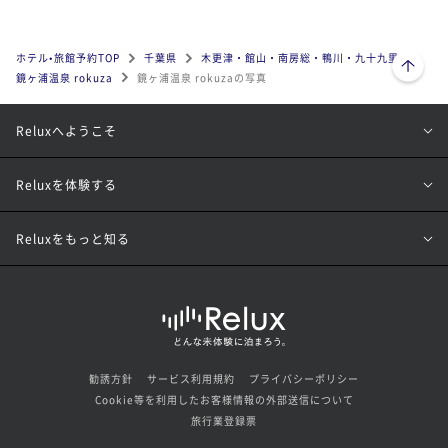
ページトップへ
ホテル•旅館予約TOP
千葉県
木更津・館山・南房総・鴨川・九十九里
鏡ヶ浦温泉 rokuza
鏡ヶ浦温泉 rokuzaの写真
Reluxへようこそ
Reluxを体験する
Reluxをもっと知る
勧誘方針
サービス利用規約
プライバシーポリシー
Cookie等を利用したお客様情報の外部送信について
旅行業登録票