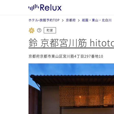
ホテル•旅館予約TOP
京都府
祗園・東山・北白川
町家
鈴 京都宮川筋 hitotos
京都府京都市東山区宮川筋4丁目297番地10