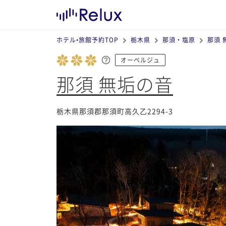
ホテル•旅館予約TOP
栃木県
那須・塩原
那須 
オーベルジュ
那須 無垢の音
栃木県那須郡那須町高久乙2294-3