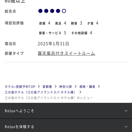
60歳以上
総合点
4
4
3
4
項目別評価
部屋
風呂
朝食
夕食
5
4
接客・サービス
その他設備
2025年1月31日
宿泊日
露天風呂付きスイートルーム
部屋タイプ
ホテル•旅館予約TOP
首都圏
神奈川県
湘南・鎌倉
江の島ホテル（江の島アイランドスパ ホテル棟）
江の島ホテル（江の島アイランドスパ ホテル棟）のレビュー
Reluxへようこそ
Reluxを体験する