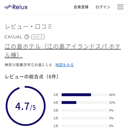
会員登録
ログイン
レビュー・口コミ
リゾート
江の島ホテル（江の島アイランドスパ ホテ
ル棟）
神奈川県藤沢市江の島2-1-6
地図をみる
レビューの総合点
（6件）
5点
66
%
4.7
4点
33
%
/5
3点
0
%
2点
0
%
1点
0
%