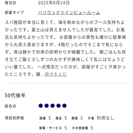
2025年8月14日
宿泊日
ハリウッドツインビュールーム
部屋タイプ
スパ施設が本当に良くて、海を眺めながらのプール気持ちよ
かったです。富士山は見えませんでしたが最高でした。お風
呂も気持ちよかったです。 お部屋からの景色も確かに駐車場
から丸見え感ありますが、4階だったのでそこまで気になら
ず。夜は静かで対岸の街明かりが綺麗でした。 朝ごはんも炊
き立てご飯と少しずつのおかずが美味しくて私にはちょうど
いい量でした。 一点残念だったのが、部屋がすごく汗臭かっ
たところです。備...
続きをよむ
50代後半
総合点
5
5
5
利用なし
項目別評価
部屋
風呂
朝食
夕食
5
5
接客・サービス
その他設備