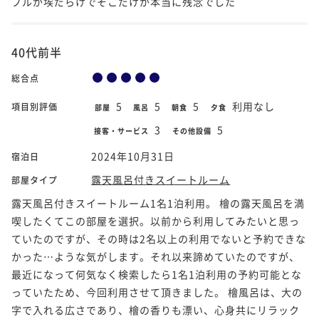
ブルが埃だらけでそこだけが本当に残念でした
40代前半
総合点
5
5
5
利用なし
項目別評価
部屋
風呂
朝食
夕食
3
5
接客・サービス
その他設備
2024年10月31日
宿泊日
露天風呂付きスイートルーム
部屋タイプ
露天風呂付きスイートルーム1名1泊利用。 檜の露天風呂を満
喫したくてこの部屋を選択。以前から利用してみたいと思っ
ていたのですが、その時は2名以上の利用でないと予約できな
かった…ような気がします。それ以来諦めていたのですが、
最近になって何気なく検索したら1名1泊利用の予約可能とな
っていたため、今回利用させて頂きました。 檜風呂は、大の
字で入れる広さであり、檜の香りも漂い、心身共にリラック