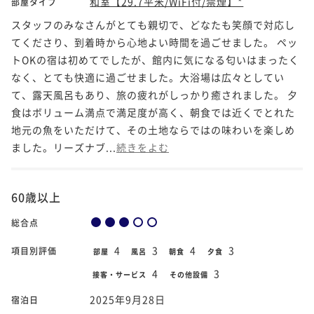
和室【29.7平米/WiFi付/禁煙】*
部屋タイプ
スタッフのみなさんがとても親切で、どなたも笑顔で対応し
てくださり、到着時から心地よい時間を過ごせました。 ペッ
トOKの宿は初めてでしたが、館内に気になる匂いはまったく
なく、とても快適に過ごせました。大浴場は広々としてい
て、露天風呂もあり、旅の疲れがしっかり癒されました。 夕
食はボリューム満点で満足度が高く、朝食では近くでとれた
地元の魚をいただけて、その土地ならではの味わいを楽しめ
ました。リーズナブ...
続きをよむ
60歳以上
総合点
4
3
4
3
項目別評価
部屋
風呂
朝食
夕食
4
3
接客・サービス
その他設備
2025年9月28日
宿泊日