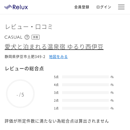
会員登録
ログイン
レビュー・口コミ
旅館
愛犬と泊まれる温泉宿 ゆるり西伊豆
静岡県伊豆市土肥349-2
地図をみる
レビューの総合点
5点
-
%
4点
-
%
3点
-
%
5
/
-
2点
-
%
1点
-
%
評価が所定件数に満たない為総合点は算出されません