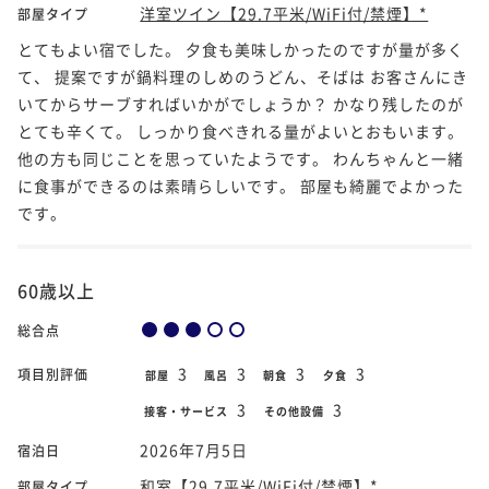
洋室ツイン【29.7平米/WiFi付/禁煙】*
部屋タイプ
とてもよい宿でした。 夕食も美味しかったのですが量が多く
て、 提案ですが鍋料理のしめのうどん、そばは お客さんにき
いてからサーブすればいかがでしょうか？ かなり残したのが
とても辛くて。 しっかり食べきれる量がよいとおもいます。
他の方も同じことを思っていたようです。 わんちゃんと一緒
に食事ができるのは素晴らしいです。 部屋も綺麗でよかった
です。
60歳以上
総合点
3
3
3
3
項目別評価
部屋
風呂
朝食
夕食
3
3
接客・サービス
その他設備
2026年7月5日
宿泊日
和室【29.7平米/WiFi付/禁煙】*
部屋タイプ