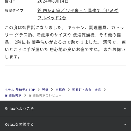
2024年8月14日
宿泊日
鈴 四条町家／72平米・２階建て／セミダ
部屋タイプ
ブルベッド2台
この度は御世話になりました。 キッチン、調理器具、カトラ
リー グラス類、冷蔵庫のサイズや 洗濯乾燥機、その他の備
品、 2階にも 御手洗いがあるので助かりました。 清潔で、 痒
いところに手が届いた 居心地の良いお宿ですね。 またお伺い
します。
ホテル•旅館予約TOP
近畿
京都府
河原町・烏丸・大宮
鈴 四条町家
鈴 四条町家のレビュー
Reluxへようこそ
Reluxを体験する