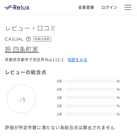
会員登録
ログイン
レビュー・口コミ
町家/古民家
鈴 四条町家
京都府京都市下京区芦刈山112-2
地図をみる
レビューの総合点
5点
-
%
4点
-
%
3点
-
%
5
/
-
2点
-
%
1点
-
%
評価が所定件数に満たない為総合点は算出されません