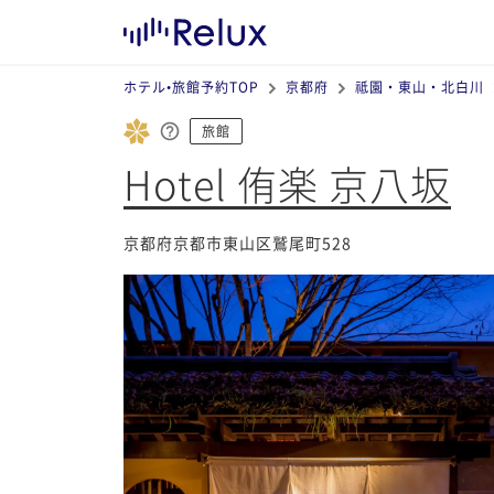
ホテル•旅館予約TOP
京都府
祗園・東山・北白川
旅館
Hotel 侑楽 京八坂
京都府京都市東山区鷲尾町528