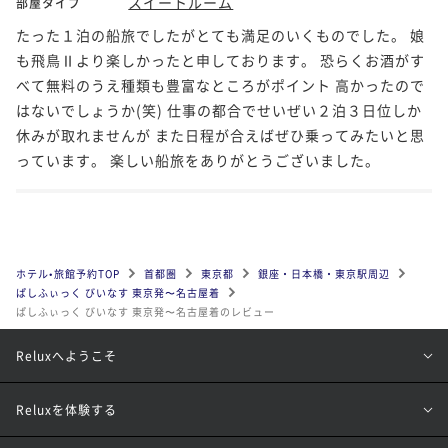
スイートルーム
部屋タイプ
たった１泊の船旅でしたがとても満足のいくものでした。 娘
も飛鳥Ⅱより楽しかったと申しております。 恐らくお酒がす
べて無料のうえ種類も豊富なところがポイント 高かったので
はないでしょうか(笑) 仕事の都合でせいぜい２泊３日位しか
休みが取れませんが また日程が合えばぜひ乗ってみたいと思
っています。 楽しい船旅をありがとうございました。
ホテル•旅館予約TOP
首都圏
東京都
銀座・日本橋・東京駅周辺
ぱしふぃっく びいなす 東京発〜名古屋着
ぱしふぃっく びいなす 東京発〜名古屋着のレビュー
Reluxへようこそ
Reluxを体験する