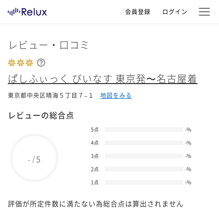
会員登録
ログイン
レビュー・口コミ
ぱしふぃっく びいなす 東京発〜名古屋着
東京都中央区晴海５丁目７−１
地図をみる
レビューの総合点
5点
-
%
4点
-
%
3点
-
%
5
/
-
2点
-
%
1点
-
%
評価が所定件数に満たない為総合点は算出されません