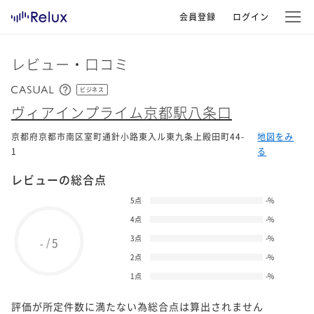
会員登録
ログイン
レビュー・口コミ
ビジネス
ヴィアインプライム京都駅八条口
京都府京都市南区室町通針小路東入ル東九条上殿田町44-
地図をみ
1
る
レビューの総合点
5点
-
%
4点
-
%
3点
-
%
5
/
-
2点
-
%
1点
-
%
評価が所定件数に満たない為総合点は算出されません