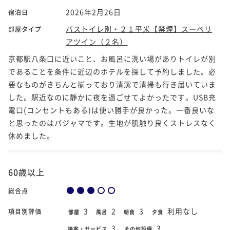
2026年2月26日
宿泊日
バストイレ別・２１平米【禁煙】スーペリ
部屋タイプ
アツイン（２名）
京都駅八条口に近いこと、お風呂に洗い場がありトイレが別
であることを条件に近辺のホテルを探して予約しました。必
要なものがきちんと揃っており清潔で清掃も行き届いていま
した。駅近なのに静かに夜を過ごせてよかったです。USB充
電口(コンセントもある)は使い勝手が良かった。一番良いな
と思ったのはパジャマです。生地が肌触り良くストレスなく
休めました。
60歳以上
総合点
3
2
3
利用なし
項目別評価
部屋
風呂
朝食
夕食
3
3
接客・サービス
その他設備