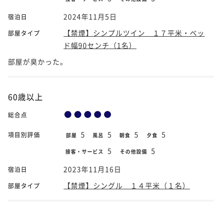
2024年11月5日
宿泊日
【禁煙】シンプルツイン １７平米・ベッ
部屋タイプ
ド幅90センチ（1名）
部屋が臭かった。
60歳以上
総合点
5
5
5
5
項目別評価
部屋
風呂
朝食
夕食
5
5
接客・サービス
その他設備
2023年11月16日
宿泊日
【禁煙】シングル １４平米（１名）
部屋タイプ